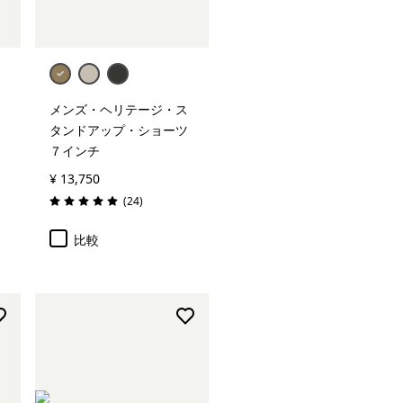
メンズ・ヘリテージ・ス
タンドアップ・ショーツ
７インチ
¥ 13,750
レビュー
(24
)
評価: 4.9 / 5
比較