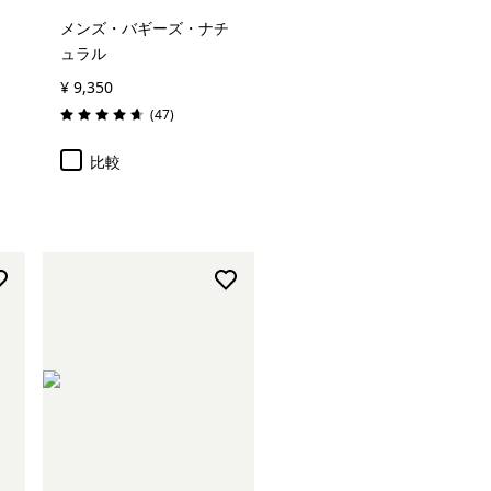
メンズ・バギーズ・ナチ
ュラル
¥ 9,350
レビュー
(47
)
評価: 4.7 / 5
比較