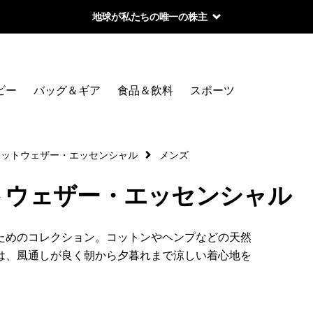
地球が私たちの唯一の株主
絞り込み
カテゴリー
ビー
バッグ＆ギア
食品＆飲料
スポーツ
メンズ
ウィメンズ
ホットウェザー・エッセンシャル
メンズ
トウェザー・エッセンシャル
絞り込み
在庫のあるサイズ
ためのコレクション。コットンやヘンプなどの天然
絞り込み
在庫のあるカラー
は、風通しが良く朝から夕暮れまで涼しい着心地を
絞り込み
性別