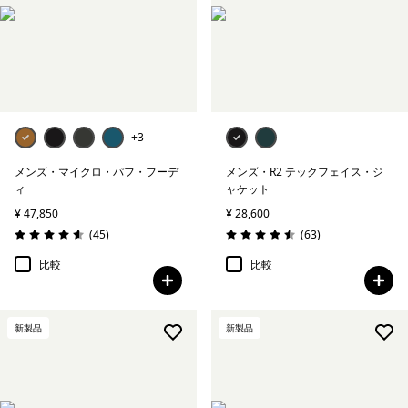
絞り込み
素材
絞り込み
フィット
絞り込み
+3
保温指標
メンズ・マイクロ・パフ・フーデ
メンズ・R2 テックフェイス・ジ
絞り込み
気象条件
ィ
ャケット
¥ 47,850
¥ 28,600
レビュー
レビュー
(45
)
(63
)
評価: 4.6 / 5
評価: 4.5 / 5
比較
比較
新製品
新製品