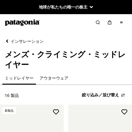
地球が私たちの唯一の株主
絞り込み／並び替え
クリア
並べ替え
インサレーション
絞り込み
カテゴリー
メンズ・クライミング・ミッドレ
ミッドレイヤー
イヤー
アウターウェア
ミッドレイヤー
アウターウェア
絞り込み／並び替え
16 製品
絞り込み
在庫のあるサイズ
新製品
絞り込み
在庫のあるカラー
絞り込み
性別