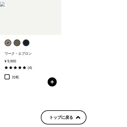
ワークエプロン＆アクセサリー
絞り込み
在庫のあるサイズ
絞り込み
在庫のあるカラー
ワーク・エプロン
絞り込み
素材
¥ 9,900
レビュー
(4
)
評価: 5.0 / 5
比較
トップに戻る