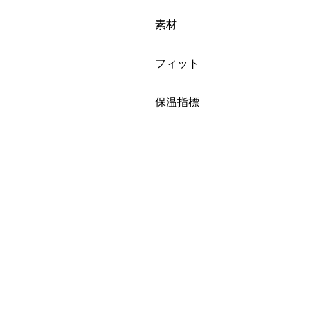
絞り込み
素材
絞り込み
フィット
絞り込み
保温指標