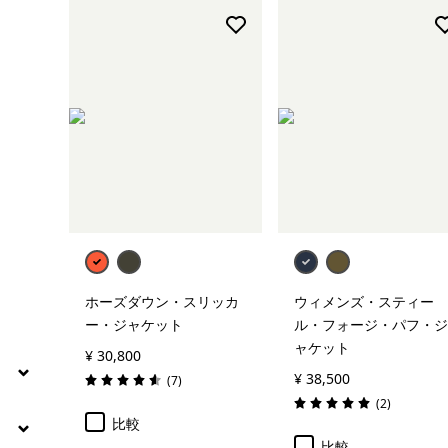
絞り込み
在庫のあるサイズ
絞り込み
在庫のあるカラー
絞り込み
素材
絞り込み
フィット
絞り込み
保温指標
ホーズダウン・スリッカ
ウィメンズ・スティー
ー・ジャケット
ル・フォージ・パフ・ジ
ャケット
¥ 30,800
¥ 38,500
レビュー
(7
)
評価: 4.6 / 5
レビュー
(2
)
評価: 5.0 / 5
比較
比較