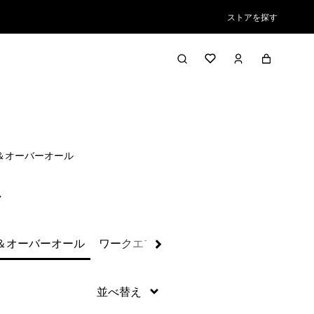
ストアを探す
絞り込み／並び替え
＆オーバーオール
ル
＆オーバーオール
ワークエプロン＆アクセサリー