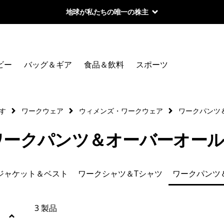
地球が私たちの唯一の株主
絞り込み
カテゴリー
ビー
バッグ＆ギア
食品＆飲料
スポーツ
新着
産業用ヘンプ
す
ワークウェア
ウィメンズ・ワークウェア
ワークパンツ
ワークジャケット＆ベスト
ワークパンツ＆オーバーオー
ワークシャツ＆Tシャツ
ジャケット＆ベスト
ワークシャツ＆Tシャツ
ワークパンツ
ワークパンツ＆オーバーオール
ワークエプロン＆アクセサリー
3 製品