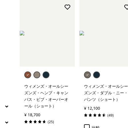
絞り込み
在庫のあるサイズ
絞り込み
在庫のあるカラー
絞り込み
素材
絞り込み
フィット
絞り込み
ウェブアウトレット
ウィメンズ・オールシー
ウィメンズ・オールシー
ズンズ・ヘンプ・キャン
ズンズ・ダブル・ニー・
バス・ビブ・オーバーオ
パンツ（ショート）
ール（ショート）
¥ 12,100
¥ 18,700
レビュー
(49
)
評価: 4.6 / 5
レビュー
(25
)
評価: 4.6 / 5
比較