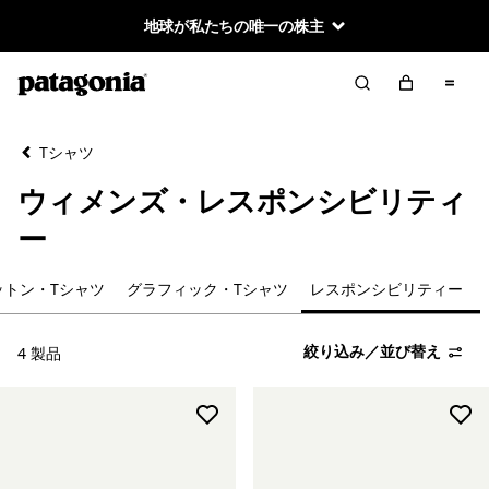
地球が私たちの唯一の株主
絞り込み／並び替え
クリア
並べ替え
Tシャツ
絞り込み
カテゴリー
ウィメンズ・レスポンシビリティ
すべて見る
ー
テクニカル・Tシャツ
ットン・Tシャツ
グラフィック・Tシャツ
レスポンシビリティー
半袖Tシャツ
絞り込み／並び替え
4 製品
ロンT／長袖Tシャツ
オーガニックコットン・Tシャツ