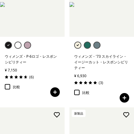
グラフィック・Tシャツ
レスポンシビリティー
絞り込み
在庫のあるサイズ
ウィメンズ・P-6ロゴ・レスポン
ウィメンズ・'73 スカイライン・
絞り込み
在庫のあるカラー
シビリティー
イージーカット・レスポンシビリ
ティー
¥ 7,150
絞り込み
スポーツ
¥ 6,930
レビュー
(6
)
評価: 4.7 / 5
レビュー
(3
)
評価: 5.0 / 5
比較
絞り込み
特長
比較
絞り込み
素材
新製品
絞り込み
フィット