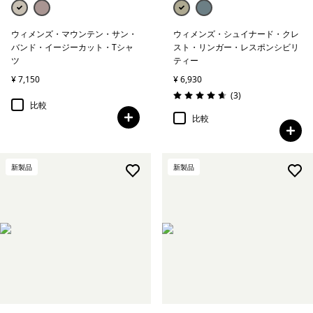
ウィメンズ・マウンテン・サン・
ウィメンズ・シュイナード・クレ
バンド・イージーカット・Tシャ
スト・リンガー・レスポンシビリ
ツ
ティー
¥ 7,150
¥ 6,930
レビュー
(3
)
評価: 4.7 / 5
比較
比較
新製品
新製品