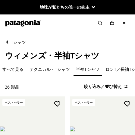
地球が私たちの唯一の株主
絞り込み／並び替え
クリア
並べ替え
Tシャツ
絞り込み
カテゴリー
ウィメンズ・半袖Tシャツ
すべて見る
すべて見る
テクニカル・Tシャツ
半袖Tシャツ
ロンT／長袖T
テクニカル・Tシャツ
絞り込み／並び替え
26 製品
半袖Tシャツ
ベストセラー
ベストセラー
ロンT／長袖Tシャツ
オーガニックコットン・Tシャツ