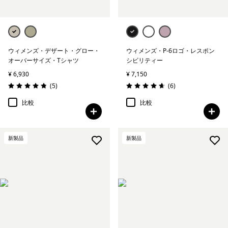
ウィメンズ・デザート・グロー・
ウィメンズ・P-6ロゴ・レスポン
オーバーサイズ・Tシャツ
シビリティー
¥ 6,930
¥ 7,150
レビュー
レビュー
(5
)
(6
)
評価: 4.8 / 5
評価: 4.7 / 5
比較
比較
新製品
新製品