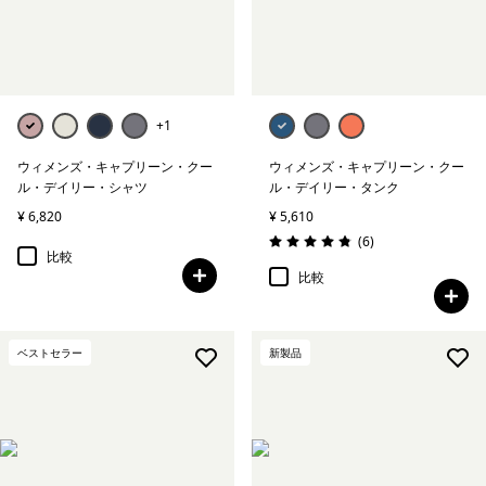
グラフィック・Tシャツ
レスポンシビリティー
+1
絞り込み
在庫のあるサイズ
ウィメンズ・キャプリーン・クー
ウィメンズ・キャプリーン・クー
ル・デイリー・シャツ
ル・デイリー・タンク
絞り込み
フィット
¥ 6,820
¥ 5,610
レビュー
(6
)
評価: 4.8 / 5
比較
比較
ベストセラー
新製品