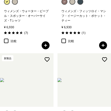
ウィメンズ・ウォーター・ピープ
ウィメンズ・フィッツロイ・マシ
ル・スポッター・オーバーサイ
フ・イージーカット・ポケット・
ズ・Tシャツ
ティー
¥ 6,930
¥ 6,930
レビュー
レビュー
(7
)
(1
)
評価: 4.6 / 5
評価: 5.0 / 5
比較
比較
新製品