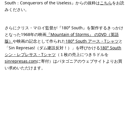
South：Conquerors of the Useless』からの抜粋は
こちら
をお読
みください。
さらにクリス・マロイ監督が『180° South』を製作するきっかけ
となった1968年の映画
『Mountain of Storms』 のDVD（英語
版）
や映画の記念として作られた
180° South アース・Tシャツ
と
「Sin Represas!（ダム建設反対！）」を呼びかける
180° South
シン・レプレサス・Tシャツ
（１枚の売上につき５ドルを
sinrepresas.com
に寄付）はパタゴニアのウェブサイトよりお買
い求めいただけます。