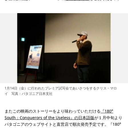
1月14日（金）に行われたプレミア試写会であいさつをするクリス・マロ
イ 写真：パタゴニア日本支社
またこの映画のストーリーをより味わっていただける
『180°
South：Conquerors of the Useless』の日本語版
が１月中旬より
パタゴニアのウェブサイトと直営店で順次発売予定です。『180°