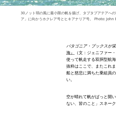
30ノット弱の風に最小限の帆を揚げ、タプタプアテアへ
ア」に向かうホクレア号とヒキアナリア号。 Photo: John Bil
パタゴニア・ブックスが栄
海』
（文：ジェニファー・
使って帆走する双胴型航海
抜粋はここで、またこれま
船と慈悲に満ちた乗組員の
い。
空が晴れて帆がぱっと開い
ない、皆のこと」スネーク