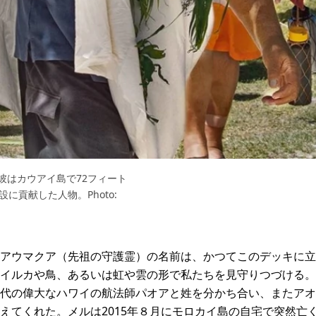
彼はカウアイ島で72フィート
に貢献した人物。Photo:
アウマクア（先祖の守護霊）の名前は、かつてこのデッキに立
イルカや鳥、あるいは虹や雲の形で私たちを見守りつづける。
代の偉大なハワイの航法師パオアと姓を分かち合い、またアオ
えてくれた。メルは2015年８月にモロカイ島の自宅で突然亡