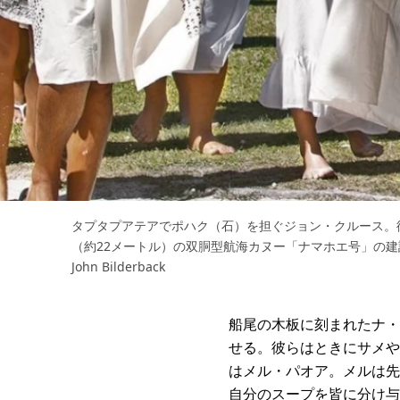
タプタプアテアでポハク（石）を担ぐジョン・クルース。
（約22メートル）の双胴型航海カヌー「ナマホエ号」の建設
John Bilderback
船尾の木板に刻まれたナ・
せる。彼らはときにサメや
はメル・パオア。メルは先
自分のスープを皆に分け与