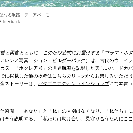
の聖なる航路「テ・アバ・モ
derback
誉と興奮とともに、このたび公式にお届けする
『
マラマ・ホヌ
アレン／写真：ジョン・ビルダーバック）は、古代のウェイフ
カヌー「ホクレア号」の世界航海を記録した美しいハードカバ
でに掲載した他の抜粋は
こちらのリンク
からお楽しみいただけ
全ストーリーは、
パタゴニアのオンラインショップ
にて本書（
た瞬間、「あなた」と「私」の区別はなくなり、「私たち」に
はそう説明する。「私たちは助け合い、見守り合うためにここ