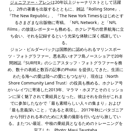
ジェニファー・アレン
は20年以上ジャーナリストとして活躍
し、2作の著書を出版するとともに、雑誌『Rolling Stone』、
『The New Republic』、『The New York Timesをはじめとす
るさまざまな出版物に寄稿。「NFL Network」と「NFL
Films」の放送レポーターも務める。ホクレア号の世界航海に立
ち会い、それを記録するという光栄な体験に深く感謝してい
る。
ジョン・ビルダーバックは国際的に認められるマリンスポー
ツ・フォトグラファー。悪名高いオアフ島ノースショアで20年
間雑誌『SURFER』のシニアスタッフ・フォトグラファーを務
め、数十の表紙と数百の記事のPhoto: を提供してきた。生涯に
わたる海への愛は陸への愛にもつながり、現在は〈North
Shore Community Land Trust〉の役員も務める。ホクレア号
がハレイワに寄港した2013年、マラマ・ホヌアとそのミッショ
ンに深く魅了されて乗組員となった。彼はそれを自分がこれま
でに参加したなかで「最も素晴らしい人々の集まり」および
「最も意義深いこと」であると表現し、2017年秋にパタゴニア
から刊行される本のために大量の撮影を行いながら旅してい
る。またつい最近、中核の乗組員となるためのトレーニングを
完了した。Photo: Maui Tauotaha