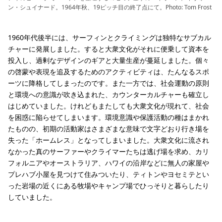
ン・シュイナード。1964年秋、19ピッチ目の終了点にて。Photo: Tom Frost
1960年代後半には、サーフィンとクライミングは独特なサブカル
チャーに発展しました。すると大衆文化がそれに便乗して資本を
投入し、過剰なデザインのギアと大量生産が蔓延しました。個々
の啓蒙や表現を追及するためのアクティビティは、たんなるスポ
ーツに降格してしまったのです。また一方では、社会運動の原則
と環境への意識が吹き込まれた、カウンターカルチャーも確立し
はじめていました。けれどもまたしても大衆文化が現れて、社会
を困惑に陥らせてしまいます。環境意識や保護活動の種はまかれ
たものの、初期の活動家はさまざまな意味で文字どおり行き場を
失った「ホームレス」となってしまいました。大衆文化に流され
なかった真のサーファーやクライマーたちは逃げ場を求め、カリ
フォルニアやオーストラリア、ハワイの沿岸などに無人の家屋や
プレハブ小屋を見つけて住みついたり、ティトンやヨセミテとい
った岩場の近くにある牧場やキャンプ場でひっそりと暮らしたり
していました。