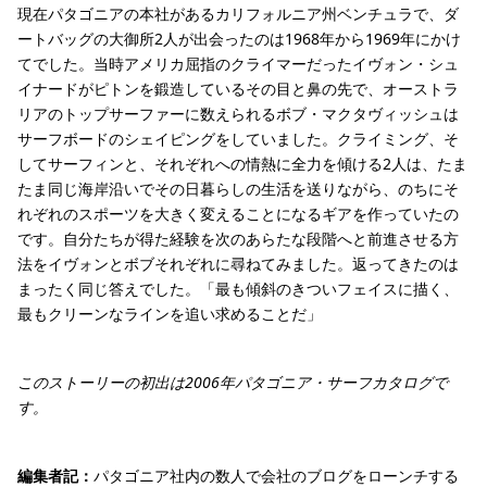
現在パタゴニアの本社があるカリフォルニア州ベンチュラで、ダ
ートバッグの大御所2人が出会ったのは1968年から1969年にかけ
てでした。当時アメリカ屈指のクライマーだったイヴォン・シュ
イナードがピトンを鍛造しているその目と鼻の先で、オーストラ
リアのトップサーファーに数えられるボブ・マクタヴィッシュは
サーフボードのシェイピングをしていました。クライミング、そ
してサーフィンと、それぞれへの情熱に全力を傾ける2人は、たま
たま同じ海岸沿いでその日暮らしの生活を送りながら、のちにそ
れぞれのスポーツを大きく変えることになるギアを作っていたの
です。自分たちが得た経験を次のあらたな段階へと前進させる方
法をイヴォンとボブそれぞれに尋ねてみました。返ってきたのは
まったく同じ答えでした。「最も傾斜のきついフェイスに描く、
最もクリーンなラインを追い求めることだ」
このストーリーの初出は2006年パタゴニア・サーフカタログで
す。
編集者記：
パタゴニア社内の数人で会社のブログをローンチする