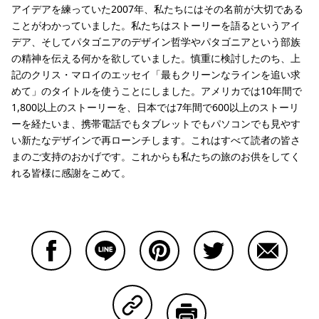
アイデアを練っていた2007年、私たちにはその名前が大切である
ことがわかっていました。私たちはストーリーを語るというアイ
デア、そしてパタゴニアのデザイン哲学やパタゴニアという部族
の精神を伝える何かを欲していました。慎重に検討したのち、上
記のクリス・マロイのエッセイ「最もクリーンなラインを追い求
めて」のタイトルを使うことにしました。アメリカでは10年間で
1,800以上のストーリーを、日本では7年間で600以上のストーリ
ーを経たいま、携帯電話でもタブレットでもパソコンでも見やす
い新たなデザインで再ローンチします。これはすべて読者の皆さ
まのご支持のおかげです。これからも私たちの旅のお供をしてく
れる皆様に感謝をこめて。
Facebookで共有する
Lineで共有する
Pinterestで共有する
Twitterで共有する
Emailで