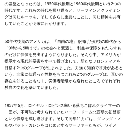
の基盤となったのは、1950年代後期と1960年代後期という2つの
時代です。これらの時代を振り返ると、サーフィンとクライミン
グは同じルーツを、そしてさらに重要なことに、同じ精神を共有
していたことが明確にわかります。
50年代後期のアメリカは、「自由の地」を掲げた戦後の時代から
「9時から5時まで」の社会へと変遷し、利益や保障をもたらすも
のだけに価値を見出すようになりました。そんな中、アメリカが
提示する現代的要素をすべて投げ出して、新たなフロンティアを
目指す2つのグループが生まれました。力強く知的で才覚があると
いう、非常に似通った性格をもつこれら2つのグループは、互いの
存在を知ることもなく、労働者階級から逸れたところでそれぞれ
独自の文化を築いていました。
1957年6月、ロイヤル・ロビンス率いる落ちこぼれクライマーの
一団が、不可能と考えられていたハーフ・ドーム北西壁の初登頂
という快挙を成し遂げます。そして同年11月には、グレッグ・ノ
ルやパット・カレンをはじめとするサーファーたちが、ワイメ