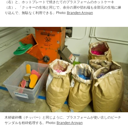
（右）と、ホットプレートで焼きたてのプラスフォームのホットケーキ
（左）。「クッキーの生地と同じで、余分の屑や切れ端も全部元の生地に練
り込んで、無駄なく利用できる」Photo:
Branden Aroyan
木材破砕機（チッパー）と同じように、プラスフォームが使い古しのビーチ
サンダルを粉砕処理する。Photo:
Branden Aroyan