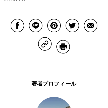
Facebookで共有する
Lineで共有する
Pinterestで共有する
Twitterで共有する
Emailで
Copy Linkで共有する
印刷する
著者プロフィール