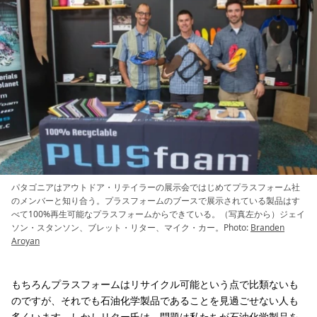
パタゴニアはアウトドア・リテイラーの展示会ではじめてプラスフォーム社
のメンバーと知り合う。プラスフォームのブースで展示されている製品はす
べて100%再生可能なプラスフォームからできている。（写真左から）ジェイ
ソン・スタンソン、ブレット・リター、マイク・カー。Photo:
Branden
Aroyan
もちろんプラスフォームはリサイクル可能という点で比類ないも
のですが、それでも石油化学製品であることを見過ごせない人も
多くいます。しかしリター氏は、問題は私たちが石油化学製品を