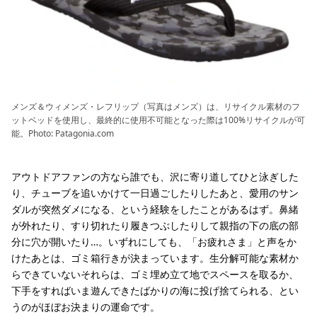
メンズ＆ウィメンズ・レフリップ（写真はメンズ）は、リサイクル素材のフ
ットベッドを使用し、最終的に使用不可能となった際は100%リサイクルが可
能。Photo: Patagonia.com
アウトドアファンの方なら誰でも、沢に寄り道してひと泳ぎした
り、チューブを追いかけて一日過ごしたりしたあと、愛用のサン
ダルが突然ダメになる、という経験をしたことがあるはず。鼻緒
が外れたり、すり切れたり履きつぶしたりして親指の下の底の部
分に穴が開いたり…。いずれにしても、「お疲れさま」と声をか
けたあとは、ゴミ箱行きが決まっています。生分解可能な素材か
らできていないそれらは、ゴミ埋め立て地でスペースを取るか、
下手をすればいま遊んできたばかりの海に投げ捨てられる、とい
うのがほぼお決まりの運命です。