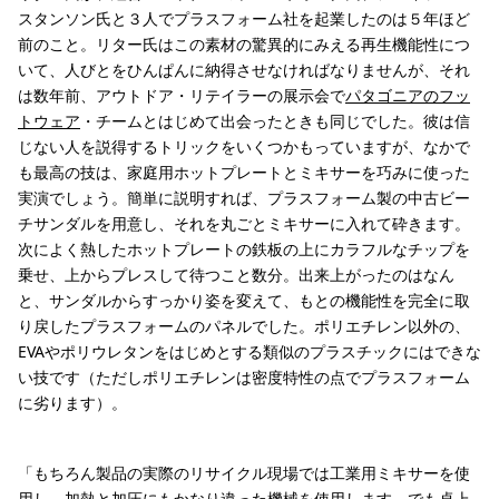
スタンソン氏と３人でプラスフォーム社を起業したのは５年ほど
前のこと。リター氏はこの素材の驚異的にみえる再生機能性につ
いて、人びとをひんぱんに納得させなければなりませんが、それ
は数年前、アウトドア・リテイラーの展示会で
パタゴニアのフッ
トウェア
・チームとはじめて出会ったときも同じでした。彼は信
じない人を説得するトリックをいくつかもっていますが、なかで
も最高の技は、家庭用ホットプレートとミキサーを巧みに使った
実演でしょう。簡単に説明すれば、プラスフォーム製の中古ビー
チサンダルを用意し、それを丸ごとミキサーに入れて砕きます。
次によく熱したホットプレートの鉄板の上にカラフルなチップを
乗せ、上からプレスして待つこと数分。出来上がったのはなん
と、サンダルからすっかり姿を変えて、もとの機能性を完全に取
り戻したプラスフォームのパネルでした。ポリエチレン以外の、
EVAやポリウレタンをはじめとする類似のプラスチックにはできな
い技です（ただしポリエチレンは密度特性の点でプラスフォーム
に劣ります）。
「もちろん製品の実際のリサイクル現場では工業用ミキサーを使
用し、加熱と加圧にもかなり違った機械を使用します。でも卓上