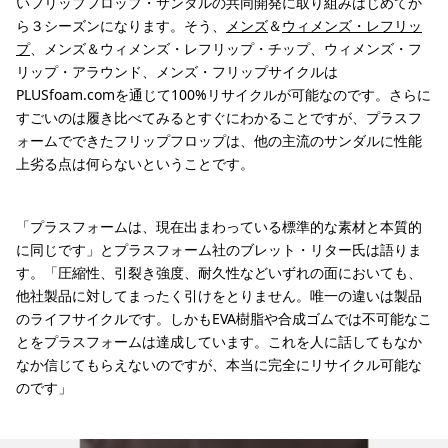
いフリップフロップ・サンダルの共同開発に取り組みはじめてか
ら３シーズンになります。そう、
メンズ
＆
ウィメンズ・レフリッ
プ
、メンズ＆ウィメンズ・レフリップ・チップ、ウィメンズ・フ
リップ・アラウンド、メンズ・フリップサイクルは
PLUSfoam.comを通じて100%リサイクルが可能なのです。さらに
すごいのは履き比べてみるとすぐにわかることですが、プラスフ
ォームでできたフリップフロップは、他の主流のサンダルに性能
上劣る点は何らないということです。
「プラスフォームは、現在出まわっている標準的な素材と本質的
に同じです」とプラスフォーム社のブレット・リター氏は語りま
す。「圧縮性、引裂き強度、耐久性などいずれの面においても、
他社製品に対してまったく引けをとりません。唯一の違いは製品
のライフサイクルです。しかもEVA樹脂や合成ゴムでは不可能なこ
とをプラスフォームは達成しています。これを人に話してもなか
なか信じてもらえないのですが、本当に完全にリサイクル可能な
のです」