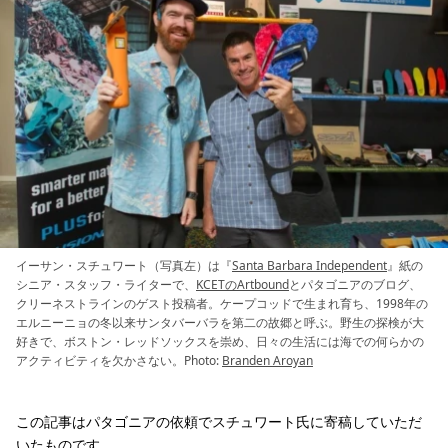
イーサン・スチュワート（写真左）は『
Santa Barbara Independent
』紙の
シニア・スタッフ・ライターで、
KCETのArtbound
とパタゴニアのブログ、
クリーネストラインのゲスト投稿者。ケープコッドで生まれ育ち、1998年の
エルニーニョの冬以来サンタバーバラを第二の故郷と呼ぶ。野生の探検が大
好きで、ボストン・レッドソックスを崇め、日々の生活には海での何らかの
アクティビティを欠かさない。Photo:
Branden Aroyan
この記事はパタゴニアの依頼でスチュワート氏に寄稿していただ
いたものです。