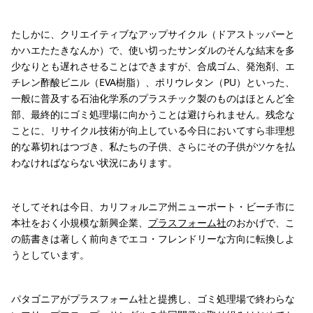
たしかに、クリエイティブなアップサイクル（ドアストッパーと
かハエたたきなんか）で、使い切ったサンダルのそんな結末を多
少なりとも遅れさせることはできますが、合成ゴム、発泡剤、エ
チレン酢酸ビニル（EVA樹脂）、ポリウレタン（PU）といった、
一般に普及する石油化学系のプラスチック製のものはほとんど全
部、最終的にゴミ処理場に向かうことは避けられません。残念な
ことに、リサイクル技術が向上している今日においてすら非理想
的な幕切れはつづき、私たちの子供、さらにその子供がツケを払
わなければならない状況にあります。
そしてそれは今日、カリフォルニア州ニューポート・ビーチ市に
本社をおく小規模な新興企業、
プラスフォーム社
のおかげで、こ
の筋書きは著しく前向きでエコ・フレンドリーな方向に転換しよ
うとしています。
パタゴニアがプラスフォーム社と提携し、ゴミ処理場で終わらな