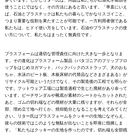
使うことにではなく、その方法にあると言います。「率直にいえ
ば、石油とプラスチックは私たちの暮らしでかなりスゴイこと、
つまり重要な役割を果たすことが可能です。一方利用者側である
私たちは、ヒドイ使い方をしています。石油やプラスチックの使
い方について、私たちはまったく無責任です」
プラスフォームは適切な管理責任に向けた大きな一歩となりま
す。その進化はプラスフォーム製品（パタゴニアのフリップフロ
ップをはじめヨガマット、バックパックのストラップ、犬のおも
ちゃ、水泳のビート板、木板床材の代替品などさまざまある）が
リサイクル可能というだけでなく、その製造後の工程でも明らか
です。フットウェア工場には製造過程で生じた廃材があり余って
います。ビーチサンダルや靴底が素材のシートからカットされた
あと、ゴムの切れ端などの廃材が大量に残りますが、それらが全
部、埋め立て地へ行くか、焼却処分となることを考えてみてくだ
さい。リター氏はプラスフォームをクッキーの生地になぞらえ、
彼らの技術ではこのような無駄が出ないことを即座に指摘しま
す。「私たちはクッキーの生地を作ったのです。切れ端も全部残