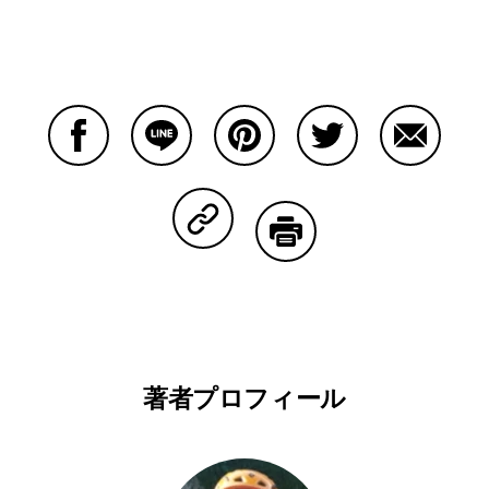
Facebookで共有する
Lineで共有する
Pinterestで共有する
Twitterで共有する
Emailで
Copy Linkで共有する
印刷する
著者プロフィール