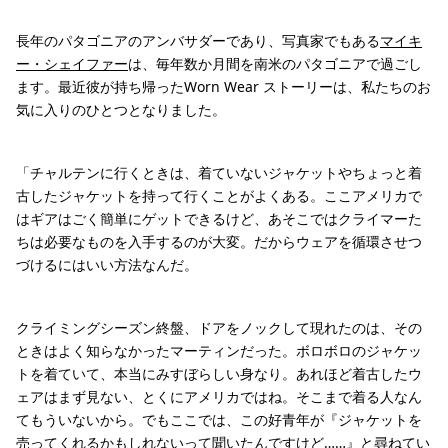
長年のパタゴニアのアンバサダーであり、写真家でもある
マイキ
ー・シェイファー
は、毎年数か月間を南米のパタゴニアで過ごし
ます。最近彼が持ち帰ったWorn Wear ストーリーは、私たちのお
気に入りのひとつとなりました。
「チャルテンに行くときは、着ていないジャケットやちょっと着
古したジャケットを持って行くことがよくある。ここアメリカで
はギアはごく簡単にゲットできるけど、あそこではクライマーた
ちは必要なものを入手するのが大変。だからウェアを循環させつ
づけるにはいい方法なんだ。
クライミングシーズン終盤、ドアをノックして現れたのは、その
ときはよく知らなかったマーティンだった。ボロボロのジャケッ
トを着ていて、本当にみすぼらしい身なり。あれほど着古したウ
ェアはまず見ない、とくにアメリカではね。そこまで着る人なん
てもういないから。でもここでは、この好青年が『ジャケットを
売ってくれるかもしれないって聞いたんですけど……』と尋ねてい