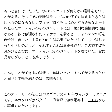
若いときには、たった1 枚のジャケットが何らかの意味をもつこ
とがある。そしてその意味は欲しいものが何でも買えるときとは
比べものにならない。フィッツロイをはじめとする過激なルート
を登ったマーティンのそのジャケットには、格別な感情的な価値
がある。彼は修理されたジャケットを着ると、チャルテンの町を
自慢げに歩いた。手首が袖からはみ出ていたりして、じつはちょ
っと小さいのだけど、それでもこれは最高傑作だ。この旅で彼を
見かけるたびに、マーティンはそのジャケットを着ていた。皆に
見せながら、とても嬉しそうに。
こんなことができるのは楽しい体験だった。すべてがぐるっとひ
と回りして輪を結ぶのは、素晴らしい」
このストーリーの初出はパタゴニアの2016年ウィンターカタログ
です。本カタログはパタゴニア直営店で無料配布中。
こちら
から
ご請求もいただけます。