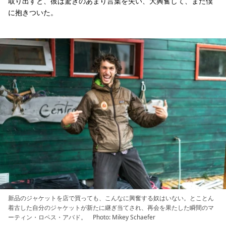
取り出すと、彼は驚きのあまり言葉を失い、大興奮して、また僕
に抱きついた。
新品のジャケットを店で買っても、こんなに興奮する奴はいない。とことん
着古した自分のジャケットが新たに継ぎ当てされ、再会を果たした瞬間のマ
ーティン・ロペス・アバド。 Photo: Mikey Schaefer