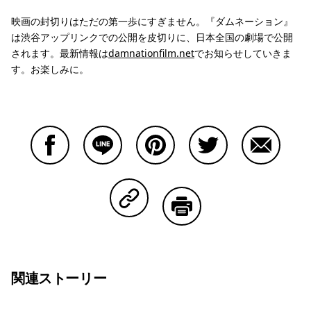
映画の封切りはただの第一歩にすぎません。『ダムネーション』
は渋谷アップリンクでの公開を皮切りに、日本全国の劇場で公開
されます。最新情報は
damnationfilm.net
でお知らせしていきま
す。お楽しみに。
Facebookで共有する
Lineで共有する
Pinterestで共有する
Twitterで共有する
Emailで
Copy Linkで共有する
印刷する
関連ストーリー