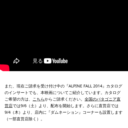
また、現在ご請求を受け付け中の『ALPINE FALL 2014』カタログ
のインサートでも、本映画についてご紹介しています。カタログ
ご希望の方は、
こちら
からご請求ください。
全国のパタゴニア直
営店
では9/6（土）より、配布を開始します。さらに直営店では
9/4（木）より、店内に『ダムネーション』コーナーも設置します
（一部直営店除く）。