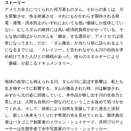
ストーリー
アメリカ全土につくられた何万基ものダム。それらの多くは、川
を変貌させ、魚を絶滅させ、それにもかかわらず期待される発
電・灌漑・洪水防止のいずれにおいても低い価値しか提供してい
ない。むしろダムの維持には高い経済的負荷がかかっている。そ
んな負の面ばかりのダムを「撤去」する選択が、アメリカでは現
実になってきた。だが、「ダム撤去」が当たり前に語られるよう
になるまでには、「クレイジー」と言われながらも川の自由を求
め続けてきた人びとの挑戦があった。彼らのエネルギーにより
「爆破」が起こるドキュメンタリー。
地球の血管にも例えられる川。ダムが川に及ぼす影響は、私たち
生き物すべてに影響する。ダムが撤去された時、川は解放され、
みずから元の姿に回復していく。本作品が映し出す川の生命力と
美しさは、人間も自然の一部なのだということを改めて気づかせ
てくれる。そして、技術により自然を克服してきた過去と決別
し、新しい未来をつくりだす希望の光を見せてくれる。製作責任
者はパタゴニア創業者のイヴォン・シュイナード。共同プロデュ
ーサーは生態学者で水中写真家のマット・シュテッカー。