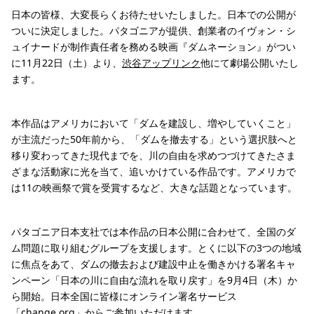
日本の皆様、大変長らくお待たせいたしました。日本での公開が
ついに決定しました。パタゴニアが提供、創業者のイヴォン・シ
ュイナードが制作責任者を務める映画『ダムネーション』がつい
に11月22日（土）より、
渋谷アップリンク
他にて劇場公開いたし
ます。
本作品はアメリカにおいて「ダムを建設し、増やしていくこと」
が主流だった50年前から、「ダムを撤去する」という選択肢へと
移り変わってきた現代までを、川の自由を求めつづけてきたさま
ざまな活動家に光を当て、追いかけている作品です。アメリカで
は11の映画祭で賞を受賞するなど、大きな話題となっています。
パタゴニア日本支社では本作品の日本公開に合わせて、全国のダ
ム問題に取り組むグループを支援します。とくに以下の3つの地域
に焦点をあて、ダムの撤去および建設中止を働きかける署名キャ
ンペーン「日本の川に自由な流れを取り戻す」を9月4日（木）か
ら開始。日本全国に皆様にオンライン署名サービス
「
change.org
」からご参加いただけます。