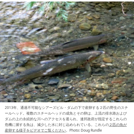
2013年、通過不可能なシアーズビル・ダムの下で産卵する２匹の野生のスチ
ールヘッド。複数のスチールヘッドの成魚とその卵は、上流の排水路および
ダムの上の永続的な川へのアクセスを遮られ、連邦政府が指定するこれらの
危機に瀕する魚は、減少した水に封じ込められている。これらの
２匹の魚が
産卵する様子をビデオでご覧ください
。Photo: Doug Rundle