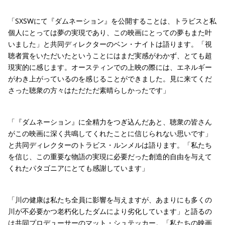
「SXSWにて『ダムネーション』を公開することは、トラビスと私
個人にとっては夢の実現であり、この映画にとっての夢もまた叶
いました」と共同ディレクターのベン・ナイトは語ります。「視
聴者賞をいただいたということにはまだ実感がわかず、とても超
現実的に感じます。オースティンでの上映の際には、エネルギー
がわき上がっているのを感じることができました。見に来てくだ
さった聴衆の方々はただただ素晴らしかったです」
「『ダムネーション』に全精力をつぎ込んだあと、聴衆の皆さん
がこの映画に深く共鳴してくれたことに信じられない思いです」
と共同ディレクターのトラビス・ルンメルは語ります。「私たち
を信じ、この重要な物語の実現に必要だった創造的自由を与えて
くれたパタゴニアにとても感謝しています」
「川の健康は私たち全員に影響を与えますが、あまりにも多くの
川が不必要かつ老朽化したダムにより劣化しています」と語るの
は共同プロデューサーのマット・シュテッカー。「私たちの映画