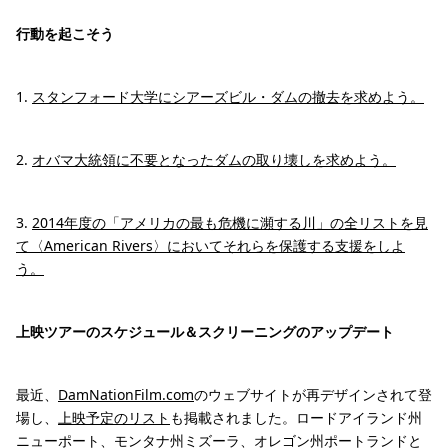
行動を起こそう
1.
スタンフォード大学にシアーズビル・ダムの撤去を求めよう。
2.
オバマ大統領に不要となったダムの取り壊しを求めよう。
3.
2014年度の「アメリカの最も危機に瀕する川」の全リストを見
て〈American Rivers〉においてそれらを保護する支援をしよ
う。
上映ツアーのスケジュール＆スクリーニングのアップデート
最近、
DamNationFilm.com
のウェブサイトが再デザインされて登
場し、
上映予定のリスト
も掲載されました。ロードアイランド州
ニューポート、モンタナ州ミズーラ、オレゴン州ポートランドと