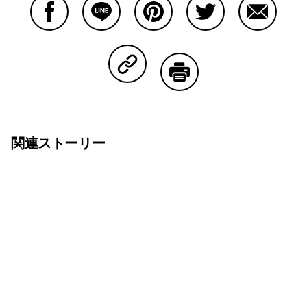
Facebookで共有する
Lineで共有する
Pinterestで共有する
Twitterで共有する
Emailで
Copy Linkで共有する
印刷する
関連ストーリー