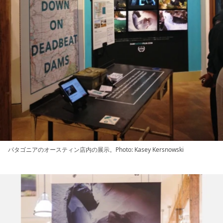
パタゴニアのオースティン店内の展示。Photo: Kasey Kersnowski