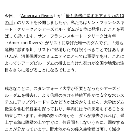
今日、〈
American Rivers
〉が「
最も危機に瀕するアメリカの10
の川
」のリストを公開しましたが、私たちはサン・フランシスキ
ート・クリークとシアーズビル・ダムが５位に登場したことを喜
ばしく思います。サン・フランシスキート・クリークは今年
〈American Rivers〉がリストに挙げた唯一のダムです。「最も
危機に瀕する川」リストに登場したのは祝うべきことではありま
せんが、河川保護のコミュニティにとっては重要であり、これに
よって
シアーズビル・ダムの撤去に向けた努力
が全国や地元の注
目をさらに浴びることになるでしょう。
残念なことに、スタンフォード大学が不要となったシアーズビ
ル・ダムを撤去し、より信頼のおける持続可能かつ安全な水シス
テムにアップグレードするかどうかは分かりません。大学はダム
撤去を含む代替案を探っており、年内にはその決定をすることを
約束しています。全国の数々の例から、ダムが撤去されれば、遡
上する魚は障壁の上ですぐに、何週間もしないうちに、回復する
ことが分かっています。貯水池からの侵入生物種は著しく減少