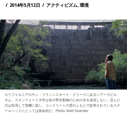
/
2014年5月12日
/
アクティビズム
,
環境
カリフォルニアのサン・フランシスキート・クリークにあるシアーズビル・
ダム。スタンフォード大学は魚や野生動物のための水を放流しない。淀んだ
川は枯渇して危機に面し、コンクリートの壁のふもとで妨害されているスチ
ールヘッドにとっては致命的だ。Photo: Matt Stoecker