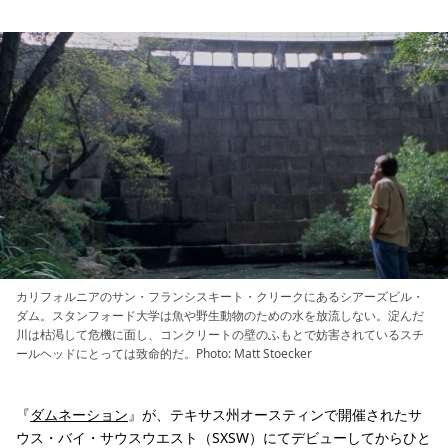
カリフォルニアのサン・フランシスキート・クリークにあるシアーズビル・
ダム。スタンフォード大学は魚や野生動物のための水を放流しない。淀んだ
川は枯渇して危機に面し、コンクリートの壁のふもとで妨害されているスチ
ールヘッドにとっては致命的だ。Photo: Matt Stoecker
『
ダムネーション
』が、テキサス州オースティンで開催されたサ
ウス・バイ・サウスウエスト（SXSW）にてデビューしてからひと