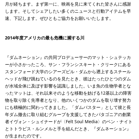
月が経ちます。まず第一に、映画を見に来てくれた皆さんに感謝
します。そしてシェアしたい多くのニュースと行動アイテムを早
速、下記します。ぜひともご協力をお願いいたします。
2014年度アメリカの最も危機に瀕する川
『ダムネーション』の共同プロデューサーのマット・シュテッカ
ーが小さかったころ、サン・フランシスキート・クリークにある
スタンフォード大学のシアーズビル・ダムから遡上するスチール
ヘッドが飛び跳ねているのを見たとき、彼はたったひとつのダム
が水域全体に及ぼす影響を認識しました。いま魚の生物学者とな
ったマットは、それ以来そのような移動を妨げる12基以上の障害
物を取り除く先導者となり、他のいくつかのダムを取り壊す努力
にも積極的に関わってきました。「ダムバスター」として彼と長
年ダム撤去に取り組むグループを支援してきたパタゴニアの創業
者イヴォン・シュイナードが〈Felt Soul Media〉のベン・ナイト
とトトラビス・ルンメルと手を組んだとき、『ダムネーション』
が生まれたのです。