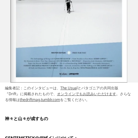
編集者記：このインタビューは、
The Usua
lとパタゴニアの共同出版
『Drift』に掲載されたもので、
オンラインでもお読みいただけます
。さらな
る情報は
thedriftmag.tumblr.com
をご覧ください。
神々と山々が成すもの
GENTEMSTICKのデザインについて：