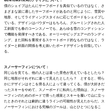
僕のシェイプはたんにサーフボードを真似ているのではなく、さ
まざまな波に適したサーフボードがあるのと同じように、雪質や
地形、そしてライディングスタイルに応じてボードをシェイプし
ている。デザインはパウダーはもちろん、グルーミングされた人
工斜面でも春のコーンスノーでも、あらゆる雪のコンディション
で機能を発揮すべきである。オーリーやビッグエアーのランディ
ング、また回転を重視するスケートボード的なものではなく、ラ
イダーと斜面の関係を考え抜いたボードデザインを目指してい
る。
スノーサーフィンについて：
同じ山を見ても、他の人とは違った景色が見えているとしたら？
同じ地形がそれぞれに違って見えたとしたら？ とすると、明ら
かにデザインはそこを滑る人によって違ってくる。僕が大好きだ
ったスキーをやめて、スノーボードに転向した理由は、スノーサ
ーフィンのためのボードで滑った感覚とスキーを履いて山に立っ
たときのそれとは劇的に違うラインの可能性が見えたからだ。ス
ノーサーフィンにおける究極のゴールは、山とひとつになるこ