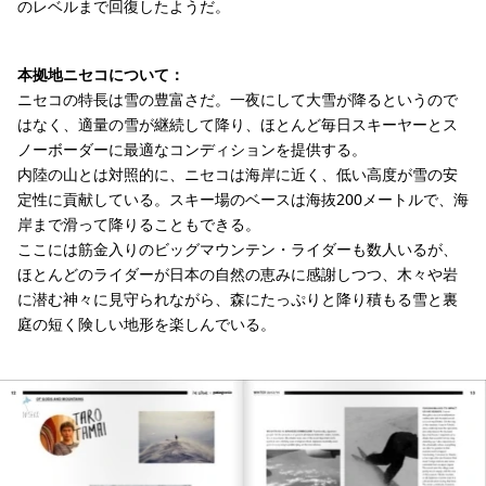
のレベルまで回復したようだ。
本拠地ニセコについて：
ニセコの特長は雪の豊富さだ。一夜にして大雪が降るというので
はなく、適量の雪が継続して降り、ほとんど毎日スキーヤーとス
ノーボーダーに最適なコンディションを提供する。
内陸の山とは対照的に、ニセコは海岸に近く、低い高度が雪の安
定性に貢献している。スキー場のベースは海抜200メートルで、海
岸まで滑って降りることもできる。
ここには筋金入りのビッグマウンテン・ライダーも数人いるが、
ほとんどのライダーが日本の自然の恵みに感謝しつつ、木々や岩
に潜む神々に見守られながら、森にたっぷりと降り積もる雪と裏
庭の短く険しい地形を楽しんでいる。