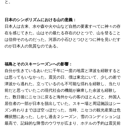
と。
日本のシンボリズムにおける山の意義：
日本人は古来、水や森や火や山など自然の要素すべてに神々の存
在を感じてきた。山はその最たる存在のひとつで、山を登ること
は信仰そのものだった。河原の小石ひとつひとつに神を見いだす
のが日本人の気質なのである。
福島とそのスキーシーズンへの影響：
自分が生きているあいだに千年に一度の地震と津波を経験すると
は思ってもいなかった。震災の日、僕は東北にいて、少しの差で
津波から逃れた。立っているのも不可能な揺れを経験し、当たり
前だと思っていたこの現代社会の機能が麻痺した余波も経験し
た。数日後にニセコに戻ると海外からの客のほとんどと、外国人
居住者の一部が日本を脱出していた。スキー場と周辺施設はシー
ズン終わりまでほぼ空っぽだった。当時、ニセコの観光産業は危
機状態にあった。しかし過去２シーズン、雪のコンディションは
最高で、記録的な降雪のウワサが広まり、ホテルの予約は震災前