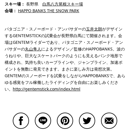
スキー場：
長野県
白馬八方尾根スキー場
会場：
HAPPO BANKS THE SNOW PARK
パタゴニア・スノーボード・アンバサダーの
玉井太朗
がデザイン
するGENTEMSTICKの試乗会が長野県白馬にて開催されます。会
場はGENTEMライダーであり、パタゴニア・スノーボード・アン
バサダーの
丸山隼人
によるデザイン／監修のHAPPOBANKS。波の
うねりや、巨大なスケートパークのようにも見えるバンク地形で
構成され、気持ち良いカーブラインや、ジャンプライン、加速ポ
イントを無数に発見できます。まさに楽しみ方は発想次第。
GENTEMのスノーボードを試乗をしながらHAPPOBANKSで、あら
ゆる感覚をフル稼働したライディングを自由にお楽しみくださ
い。
http://gentemstick.com/index.html