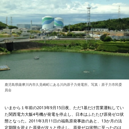
鹿児島県薩摩川内市久見崎町にある川内原子力発電所。写真：原子力市民委
員会
いまから１年前の2013年9月15日夜、ただ1基だけ営業運転してい
た関西電力大飯4号機が発電を停止し、日本はふたたび原発ゼロ状
態となった。2011年3月11日の福島原発事故のあと、13か月の法
定期限を迎えた原発が次々と停止し、原発ゼロ状態に至ったのは