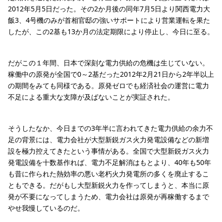
2012年5月5日だった。その2か月後の同年7月5日より関西電力大
飯3、4号機のみが首相官邸の強いサポートにより営業運転を果た
したが、この2基も13か月の法定期限により停止し、今日に至る。
だがこの１年間、日本で深刻な電力供給の危機は生じていない。
稼働中の原発が全国で0～2基だった2012年2月21日から2年半以上
の期間をみても同様である。原発ゼロでも経済社会の運営に電力
不足による重大な支障が及ばないことが実証された。
そうしたなか、今日までの3年半に言われてきた電力供給の余力不
足の背景には、電力会社が大型新鋭ガス火力発電設備などの新増
設を極力控えてきたという事情がある。全国で大型新鋭ガス火力
発電設備を十数基作れば、電力不足解消はもとより、40年も50年
も昔に作られた熱効率の悪い老朽火力発電所の多くを廃止するこ
ともできる。だがもし大型新鋭火力を作ってしまうと、本当に原
発が不要になってしまうため、電力会社は原発が再稼働するまで
やせ我慢しているのだ。