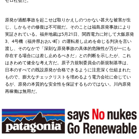
ゼロ社会だ。
原発が過酷事故を起こせば取りかえしのつかない甚大な被害が生
じ、しかもその修復は不可能だ。そのことは福島原発事故により
実証されている。福井地裁は5月21日、関西電力に対して大飯原発
3、4号機（福井県おおい町）の運転差し止めを命じる判決を言い
渡し、そのなかで「深刻な原発事故の具体的危険性が万が一にも
存在する場合には差し止めるべきだ」との判断を示したが、これ
はきわめて健全な考え方だ。原子力規制委員会の新規制基準は、
日本のすべての既設原発が合格できるように注意深く仕組まれた
もので、膨大なチェックリストを埋めるよう電力会社に命じてい
るが、原発の本質的な安全性を保証するものではない。川内原発
再稼働は無用だ。