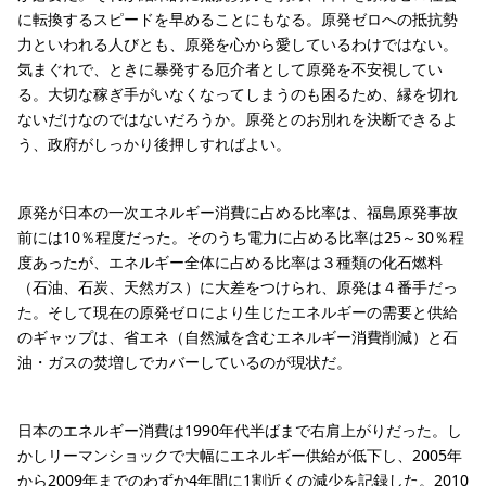
に転換するスピードを早めることにもなる。原発ゼロへの抵抗勢
力といわれる人びとも、原発を心から愛しているわけではない。
気まぐれで、ときに暴発する厄介者として原発を不安視してい
る。大切な稼ぎ手がいなくなってしまうのも困るため、縁を切れ
ないだけなのではないだろうか。原発とのお別れを決断できるよ
う、政府がしっかり後押しすればよい。
原発が日本の一次エネルギー消費に占める比率は、福島原発事故
前には10％程度だった。そのうち電力に占める比率は25～30％程
度あったが、エネルギー全体に占める比率は３種類の化石燃料
（石油、石炭、天然ガス）に大差をつけられ、原発は４番手だっ
た。そして現在の原発ゼロにより生じたエネルギーの需要と供給
のギャップは、省エネ（自然減を含むエネルギー消費削減）と石
油・ガスの焚増しでカバーしているのが現状だ。
日本のエネルギー消費は1990年代半ばまで右肩上がりだった。し
かしリーマンショックで大幅にエネルギー供給が低下し、2005年
から2009年までのわずか4年間に1割近くの減少を記録した。2010