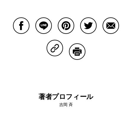
Facebookで共有する
Lineで共有する
Pinterestで共有する
Twitterで共有する
Emailで
Copy Linkで共有する
印刷する
著者プロフィール
吉岡 斉