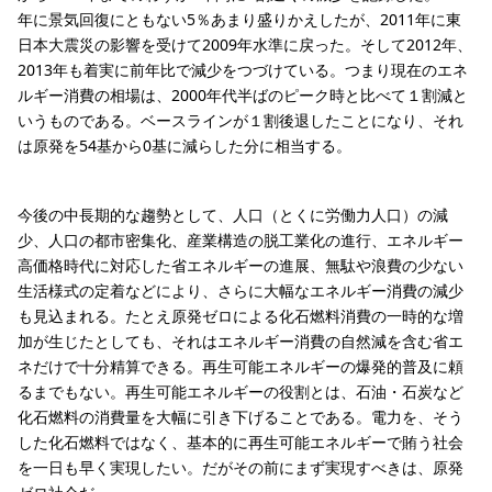
年に景気回復にともない5％あまり盛りかえしたが、2011年に東
日本大震災の影響を受けて2009年水準に戻った。そして2012年、
2013年も着実に前年比で減少をつづけている。つまり現在のエネ
ルギー消費の相場は、2000年代半ばのピーク時と比べて１割減と
いうものである。ベースラインが１割後退したことになり、それ
は原発を54基から0基に減らした分に相当する。
今後の中長期的な趨勢として、人口（とくに労働力人口）の減
少、人口の都市密集化、産業構造の脱工業化の進行、エネルギー
高価格時代に対応した省エネルギーの進展、無駄や浪費の少ない
生活様式の定着などにより、さらに大幅なエネルギー消費の減少
も見込まれる。たとえ原発ゼロによる化石燃料消費の一時的な増
加が生じたとしても、それはエネルギー消費の自然減を含む省エ
ネだけで十分精算できる。再生可能エネルギーの爆発的普及に頼
るまでもない。再生可能エネルギーの役割とは、石油・石炭など
化石燃料の消費量を大幅に引き下げることである。電力を、そう
した化石燃料ではなく、基本的に再生可能エネルギーで賄う社会
を一日も早く実現したい。だがその前にまず実現すべきは、原発