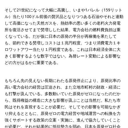
そして21世紀になって大幅に高騰し、いまや1バレル（159リット
ル）当たり100ドル前後の贅沢品となりつつある石油やそれと連動
して高価になった天然ガスを、熱効率の悪い多くの老朽火力発電
所を復活させてまで焚増しした結果、電力会社の燃料費負担は重
くなっている。だが仮に日本の原発の半分が再稼働を果たして
も、節約できる焚増しコストは１兆円程度、つまり消費電力１キ
ロワットアワー当たり１円程度である。これは日本経済全体に大
きく影響するような数字ではない。為替レート変動による影響な
どの方がはるかに重要である。
もちろん先の見えない長期にわたる原発停止により、原発比率の
高い電力会社の経営は圧迫され、また立地市町村の財政・経済に
も打撃が及んでいる。多数動いていた原発がゼロになったのだか
ら、既得権益の構造に大きな影響が及ぶことは当然だ。私たち市
民はそれを直視することが必要だ。そしてその影響を可能なかぎ
り抑えるとともに、原発ゼロの電力経営や地域運営への転換を力
強くサポートする政策の立案・実施に、進んで協力していくこと
が必要だ。それが結果的に抵抗勢力を弱め、日本を原発ゼロ社会