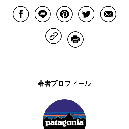
Facebookで共有する
Lineで共有する
Pinterestで共有する
Twitterで共有する
Emailで
Copy Linkで共有する
印刷する
著者プロフィール