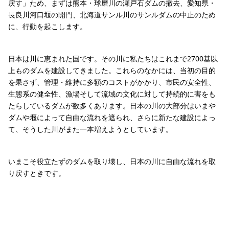
戻す」ため、まずは熊本・球磨川の瀬戸石ダムの撤去、愛知県・
長良川河口堰の開門、北海道サンル川のサンルダムの中止のため
に、行動を起こします。
日本は川に恵まれた国です。その川に私たちはこれまで2700基以
上ものダムを建設してきました。これらのなかには、当初の目的
を果さず、管理・維持に多額のコストがかかり、市民の安全性、
生態系の健全性、漁場そして流域の文化に対して持続的に害をも
たらしているダムが数多くあります。日本の川の大部分はいまや
ダムや堰によって自由な流れを遮られ、さらに新たな建設によっ
て、そうした川がまた一本増えようとしています。
いまこそ役立たずのダムを取り壊し、日本の川に自由な流れを取
り戻すときです。