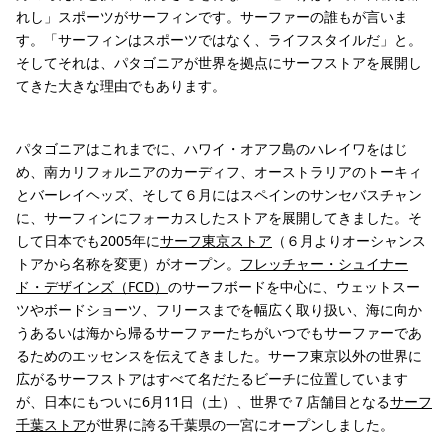
れし」スポーツがサーフィンです。サーファーの誰もが言いま
す。「サーフィンはスポーツではなく、ライフスタイルだ」と。
そしてそれは、パタゴニアが世界を拠点にサーフストアを展開し
てきた大きな理由でもあります。
パタゴニアはこれまでに、ハワイ・オアフ島のハレイワをはじ
め、南カリフォルニアのカーディフ、オーストラリアのトーキィ
とバーレイヘッズ、そして６月にはスペインのサンセバスチャン
に、サーフィンにフォーカスしたストアを展開してきました。そ
して日本でも2005年に
サーフ東京ストア
（６月よりオーシャンス
トアから名称を変更）がオープン。
フレッチャー・シュイナー
ド・デザインズ（FCD）
のサーフボードを中心に、ウェットスー
ツやボードショーツ、フリースまでを幅広く取り扱い、海に向か
うあるいは海から帰るサーファーたちがいつでもサーファーであ
るためのエッセンスを伝えてきました。サーフ東京以外の世界に
広がるサーフストアはすべて名だたるビーチに位置しています
が、日本にもついに6月11日（土）、世界で７店舗目となる
サーフ
千葉ストア
が世界に誇る千葉県の一宮にオープンしました。