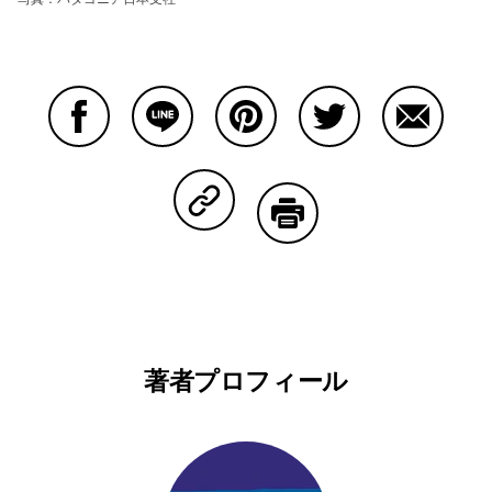
Facebookで共有する
Lineで共有する
Pinterestで共有する
Twitterで共有する
Emailで
Copy Linkで共有する
印刷する
著者プロフィール