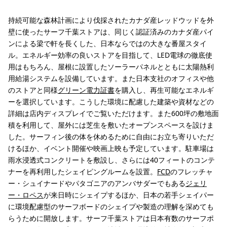
持続可能な森林計画により伐採されたカナダ産レッドウッドを外
壁に使ったサーフ千葉ストアは、同じく認証済みのカナダ産パイ
ンによる梁で軒を長くした、日本ならではの大きな番屋スタイ
ル。エネルギー効率の良いストアを目指して、LED電球の徹底使
用はもちろん、屋根に設置したソーラーパネルとともに太陽熱利
用給湯システムを設備しています。また日本支社のオフィスや他
のストアと同様
グリーン電力証書
を購入し、再生可能なエネルギ
ーを選択しています。こうした環境に配慮した建築や資材などの
詳細は店内ディスプレイでご覧いただけます。また600坪の敷地面
積を利用して、屋外には芝生を敷いたオープンスペースを設けま
した。サーフィン後の体を休めるために自由にお立ち寄りいただ
けるほか、イベント開催や映画上映も予定しています。駐車場は
雨水浸透式コンクリートを敷設し、さらには40フィートのコンテ
ナーを再利用したシェイピングルームを設置。
FCD
のフレッチャ
ー・シュイナードやパタゴニアのアンバサダーでもある
ジェリ
ー・ロペス
が来日時にシェイプするほか、日本の若手シェイパー
に環境配慮型のサーフボードのシェイプや製造の理解を深めても
らうために開放します。サーフ千葉ストアは日本有数のサーフポ