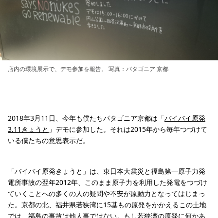
店内の環境展示で、デモ参加を報告。 写真：パタゴニア 京都
2018年3月11日、今年も僕たちパタゴニア京都は「
バイバイ原発
3.11きょうと
」デモに参加した。それは2015年から毎年つづけて
いる僕たちの意思表示だ。
「バイバイ原発きょうと」は、東日本大震災と福島第一原子力発
電所事故の翌年2012年、このまま原子力を利用した発電をつづけ
ていくことへの多くの人の疑問や不安が原動力となってはじまっ
た。京都の北、福井県若狭湾に15基もの原発をかかえるこの土地
では、福島の事故は他人事ではない。もし若狭湾の原発に何かあ