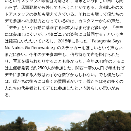
いというスタッフの希望は考慮され、週末という忙しい日にも関
わらず、店頭勤務から外してもらうことができる。京都以外のス
トアスタッフの参加も増えてきている。それにも増して僕たちの
デモ参加への原動力となっているのは、カスタマーからの声だ。
「デモ」という行動に躊躇する日本人はまだまだ多いが、「デモ
には参加しにくいが、パタゴニアの姿勢には賛同する」という声
は確実にいただいているし、2015年に作った「Patagonia Says
No Nukes Go Renewable」のステッカーをほしいという声もい
まだに多い。今年のデモ参加中も、信号待ちで声を掛けられた
り、写真を撮られたりすることも多かった。今年2018年のデモに
は主催者発表で約2500人が参加した。関西一帯の人口で考えれば
デモに参加する人数はわずかな数字かもしれない。でも僕たちに
は、僕たちの後ろには多くの賛同者がいて、僕たちはその多くの
人たちの代弁者としてデモに参加したという誇らしい思いがあ
る。