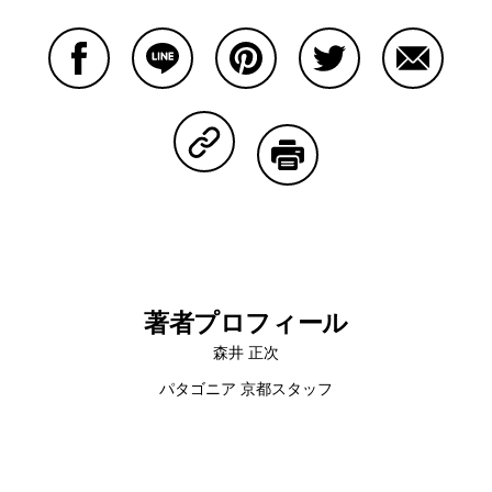
Facebookで共有する
Lineで共有する
Pinterestで共有する
Twitterで共有する
Emailで
Copy Linkで共有する
印刷する
著者プロフィール
森井 正次
パタゴニア 京都スタッフ