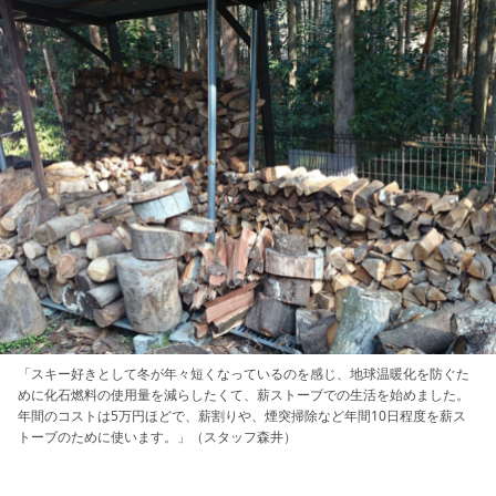
「スキー好きとして冬が年々短くなっているのを感じ、地球温暖化を防ぐた
めに化石燃料の使用量を減らしたくて、薪ストーブでの生活を始めました。
年間のコストは5万円ほどで、薪割りや、煙突掃除など年間10日程度を薪ス
トーブのために使います。」（スタッフ森井）