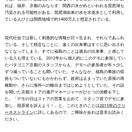
れば、福井、京都のみならず、関西の水がめといわれる琵琶湖も
汚染される可能性がある。琵琶湖由来の水を水道水として利用し
ている人びとは関西地域で約1400万人と想定されている。
現代社会では新しく刺激的な情報が日々生まれ、それらであふれ
ている。そして残念なことに、遠くの出来事はすぐに思い出され
なくなってしまう。すでに福島のことは過去の出来事、と感じて
いる人も増えている。2012年から個人的にこのデモに参加してい
たパタゴニア京都のスタッフからも、デモへの参加者が年々少し
ずつ減っていることも聞いていた。そんななか、福島の事故の収
拾もついていないにもかかわらず、政府は止まっていた原発の再
稼動や、さらに海外への輸出まではじめようとしていた。その話
を聞いた京都ストアの瀬戸マネージャーがひとつの決断を下し
た。「デモの日はストアの営業を止めて、スタッフ皆でデモに参
加し、脱原発を訴えよう！」と。このときのことは
2015年のクリ
ーネストライン
に詳しくあるので、ご興味があれば是非お読みく
ださい。