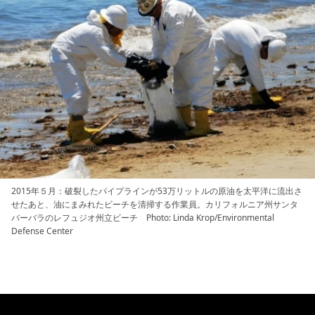
2015年５月：破裂したパイプラインが53万リットルの原油を太平洋に流出さ
せたあと、油にまみれたビーチを清掃する作業員。カリフォルニア州サンタ
バーバラのレフュジオ州立ビーチ Photo: Linda Krop/Environmental
Defense Center