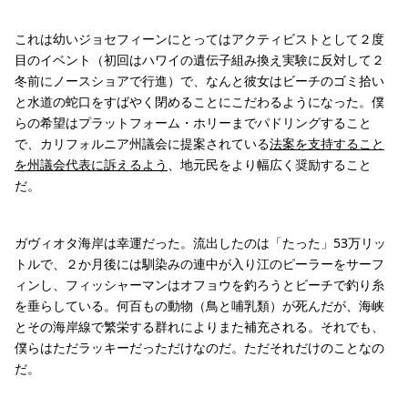
これは幼いジョセフィーンにとってはアクティビストとして２度
目のイベント（初回はハワイの遺伝子組み換え実験に反対して２
冬前にノースショアで行進）で、なんと彼女はビーチのゴミ拾い
と水道の蛇口をすばやく閉めることにこだわるようになった。僕
らの希望はプラットフォーム・ホリーまでパドリングすること
で、カリフォルニア州議会に提案されている
法案を支持すること
を州議会代表に訴えるよう
、地元民をより幅広く奨励すること
だ。
ガヴィオタ海岸は幸運だった。流出したのは「たった」53万リッ
トルで、２か月後には馴染みの連中が入り江のピーラーをサーフ
ィンし、フィッシャーマンはオフョウを釣ろうとビーチで釣り糸
を垂らしている。何百もの動物（鳥と哺乳類）が死んだが、海峡
とその海岸線で繁栄する群れによりまた補充される。それでも、
僕らはただラッキーだっただけなのだ。ただそれだけのことなの
だ。