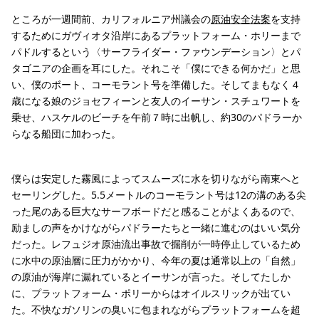
ところが一週間前、カリフォルニア州議会の
原油安全法案
を支持
するためにガヴィオタ沿岸にあるプラットフォーム・ホリーまで
パドルするという〈サーフライダー・ファウンデーション〉とパ
タゴニアの企画を耳にした。それこそ「僕にできる何かだ」と思
い、僕のボート、コーモラント号を準備した。そしてまもなく４
歳になる娘のジョセフィーンと友人のイーサン・スチュワートを
乗せ、ハスケルのビーチを午前７時に出帆し、約30のパドラーか
らなる船団に加わった。
僕らは安定した霧風によってスムーズに水を切りながら南東へと
セーリングした。5.5メートルのコーモラント号は12の溝のある尖
った尾のある巨大なサーフボードだと感ることがよくあるので、
励ましの声をかけながらパドラーたちと一緒に進むのはいい気分
だった。レフュジオ原油流出事故で掘削が一時停止しているため
に水中の原油層に圧力がかかり、今年の夏は通常以上の「自然」
の原油が海岸に漏れているとイーサンが言った。そしてたしか
に、プラットフォーム・ポリーからはオイルスリックが出てい
た。不快なガソリンの臭いに包まれながらプラットフォームを超