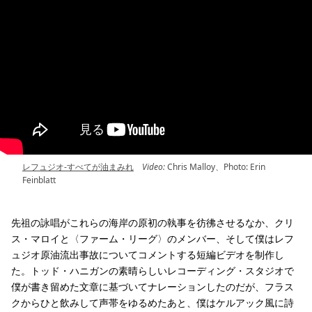
レフュジオ-すべてが油まみれ
Video:
Chris Malloy、Photo: Erin
Feinblatt
先祖の詠唱がこれらの海岸の原初の執事を彷彿させるなか、クリ
ス・マロイと〈ファーム・リーグ〉のメンバー、そして僕はレフ
ュジオ原油流出事故についてコメントする短編ビデオを制作し
た。トッド・ハニガンの素晴らしいレコーディング・スタジオで
僕が書き留めた文章に基づいてナレーションしたのだが、フラス
クからひと飲みして声帯をゆるめたあと、僕はケルアック風に詩