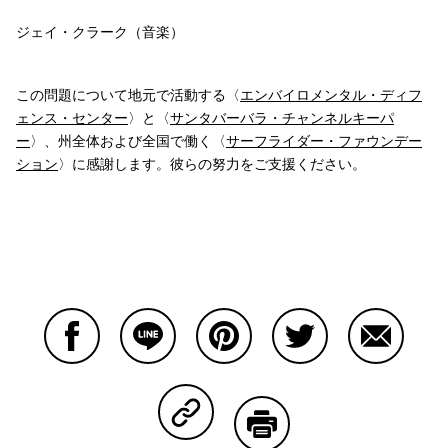
ジェイ・クラーク（音楽）
この問題について地元で活動する〈
エンバイロメンタル・ディフ
ェンス・センター
〉と〈
サンタバーバラ・チャンネルキーパ
ー
〉、州全体および全国で働く〈
サーフライダー・ファウンデー
ション
〉に感謝します。彼らの努力をご支援ください。
Facebookで共有する
Lineで共有する
Pinterestで共有する
Twitterで共有する
Emailで