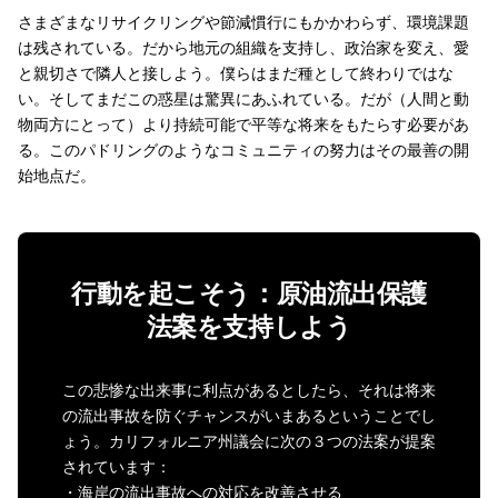
さまざまなリサイクリングや節減慣行にもかかわらず、環境課題
は残されている。だから地元の組織を支持し、政治家を変え、愛
と親切さで隣人と接しよう。僕らはまだ種として終わりではな
い。そしてまだこの惑星は驚異にあふれている。だが（人間と動
物両方にとって）より持続可能で平等な将来をもたらす必要があ
る。このパドリングのようなコミュニティの努力はその最善の開
始地点だ。
行動を起こそう：原油流出保護
法案を支持しよう
この悲惨な出来事に利点があるとしたら、それは将来
の流出事故を防ぐチャンスがいまあるということでし
ょう。カリフォルニア州議会に次の３つの法案が提案
されています：
・海岸の流出事故への対応を改善させる