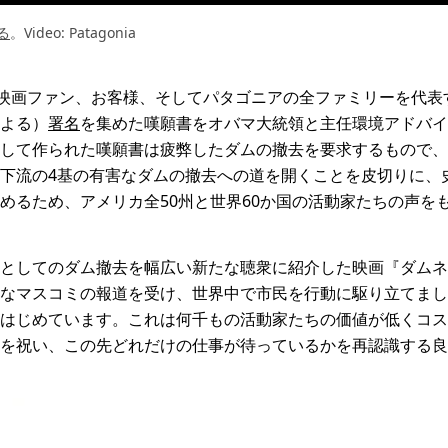
る
。Video: Patagonia
と映画ファン、お客様、そしてパタゴニアの全ファミリーを代表
よる）
署名
を集めた嘆願書をオバマ大統領と主任環境アドバイ
して作られた嘆願書は疲弊したダムの撤去を要求するもので、
下流の4基の有害なダムの撤去への道を開くことを皮切りに、
めるため、アメリカ全50州と世界60か国の活動家たちの声を
としてのダム撤去を幅広い新たな聴衆に紹介した映画『ダムネ
なマスコミの報道を受け、世界中で市民を行動に駆り立てました
はじめています。これは何千もの活動家たちの価値が低くコス
を祝い、この先どれだけの仕事が待っているかを再認識する良