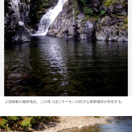
上流移動の最終地点。この滝つぼにサーモンの巨大な産卵場所が存在する。