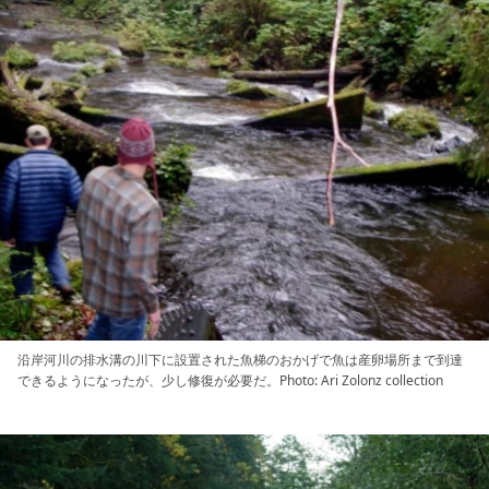
沿岸河川の排水溝の川下に設置された魚梯のおかげで魚は産卵場所まで到達
できるようになったが、少し修復が必要だ。Photo: Ari Zolonz collection