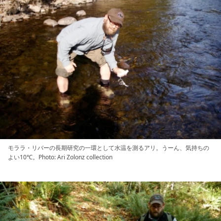
モララ・リバーの長期研究の一環として水温を測るアリ。うーん、気持ちの
よい10℃。Photo: Ari Zolonz collection