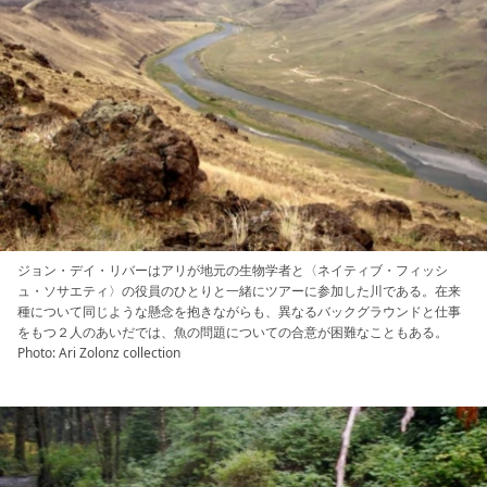
ジョン・デイ・リバーはアリが地元の生物学者と〈ネイティブ・フィッシ
ュ・ソサエティ〉の役員のひとりと一緒にツアーに参加した川である。在来
種について同じような懸念を抱きながらも、異なるバックグラウンドと仕事
をもつ２人のあいだでは、魚の問題についての合意が困難なこともある。
Photo: Ari Zolonz collection