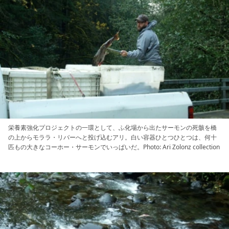
栄養素強化プロジェクトの一環として、ふ化場から出たサーモンの死骸を橋
の上からモララ・リバーへと投げ込むアリ。白い容器ひとつひとつは、何十
匹もの大きなコーホー・サーモンでいっぱいだ。Photo: Ari Zolonz collection