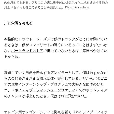
の生息地でもある。アリはこの川は集中的に伐採された土地を通過する他の
川よりもずっと健全であることを発見した。Photo: Ari Zolonz
川に栄養を与える
本格的なトラウト・シーズンで僕のトラックがどうにか動いてい
るときは、僕がコンクリートの近くにいるってことはまずないか
な。
ポートランドストア
で働いていないときは、毎日出かけてい
るからね。
衰退していく自然を懸念するアングラーとして、僕はわずかなが
らの金額をさまざまな環境団体へ寄付している。だからパタゴニ
アの
環境インターンシップ・プログラム
で大好きな団体のひと
つ、〈
ネイティブ・フィッシュ・ソサエティ
〉でのボランティア
のチャンスが浮上したとき、僕はそれに飛びついた。
オレゴン州オレゴン・シティに拠点を置く〈ネイティブ・フィッ