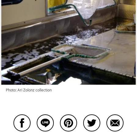
Photo: Ari Zolonz collection
Facebookで共有する
Lineで共有する
Pinterestで共有する
Twitterで共有する
Emailで