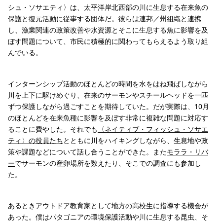
シュ・ソサエティ〉は、太平洋岸北西部の川に生息する在来魚の
保護と復元活動に従事する団体だ。彼らは連邦／州組織と連携
し、漁業関連の政策改善や水資源とそこに生息する魚に影響を及
ぼす問題について、市民に積極的に関わってもらえるよう取り組
んでいる。
インターンシップ活動のほとんどの時間を水をはね飛ばしながら
川を上下に駆けめぐり、在来のサーモンやスチールヘッドを一匹
ずつ保護しながら過ごすことを期待していた。だが実際は、10月
のほとんどを在来魚種に影響を及ぼす非常に複雑な問題に対応す
ることに費やした。それでも
〈ネイティブ・フィッシュ・ソサエ
ティ〉の役員たち
とともに川をハイキングしながら、生息地や政
策や課題などについて話し合うことができた。また
モララ・リバ
ー
でサーモンの産卵場所を数えたり、そこでの調査にも参加し
た。
あるときアウトドア教育家として地方の高校生に指導する機会が
あった。僕はパタゴニアの環境保護活動や川に生息する昆虫、そ