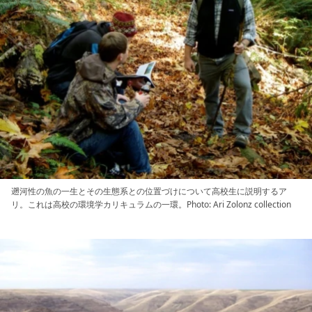
遡河性の魚の一生とその生態系との位置づけについて高校生に説明するア
リ。これは高校の環境学カリキュラムの一環。Photo: Ari Zolonz collection