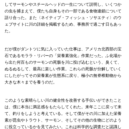
してサーモンやスチールヘッドの一生について説明し、いくつか
の虫を捕まえて、僕たち自身もその一部である食物連鎖について
語り合った。また〈ネイティブ・フィッシュ・ソサエティ〉のウ
ェブサイトに川の詳細を掲載するため、事務所で過ごす日もあっ
た。
だが僕がダントツに気に入っていた仕事は、アメリカ北西部の宝
石であるモララ・リバーの「栄養素強化」作業だった。ふ化場か
ら出た何百ものサーモンの死骸を川に投げ込むという、臭くて、
ぬるぬるして、最高に楽しい作業。これらの死骸が分解していく
にしたがってその栄養素が生態系に戻り、極小の無脊椎動物から
大きな木々までを養うのだ。
このような素晴らしい川の健全性を改善する手伝いができたこと
は、僕に本当に満足感をもたらしてくれた。来年ここに戻って来
て、釣りをしようと考えている。そして僕がその川に加えた栄養
素が昆虫やトラウト、サーモン、そしてその他の生物にどのよう
に役立っているかを見てみたい。これは科学的な調査だと認識し