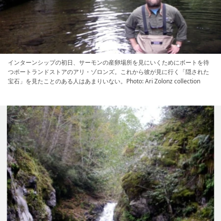
インターンシップの初日、サーモンの産卵場所を見にいくためにボートを待
つポートランドストアのアリ・ゾロンズ。これから彼が見に行く「隠された
宝石」を見たことのある人はあまりいない。Photo: Ari Zolonz collection