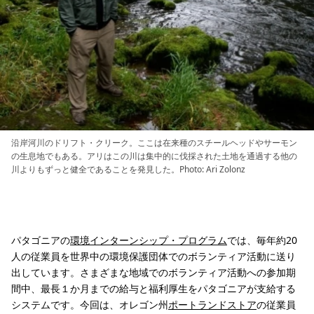
沿岸河川のドリフト・クリーク。ここは在来種のスチールヘッドやサーモン
の生息地でもある。アリはこの川は集中的に伐採された土地を通過する他の
川よりもずっと健全であることを発見した。Photo: Ari Zolonz
パタゴニアの
環境インターンシップ・プログラム
では、毎年約20
人の従業員を世界中の環境保護団体でのボランティア活動に送り
出しています。さまざまな地域でのボランティア活動への参加期
間中、最長１か月までの給与と福利厚生をパタゴニアが支給する
システムです。今回は、オレゴン州
ポートランドストア
の従業員