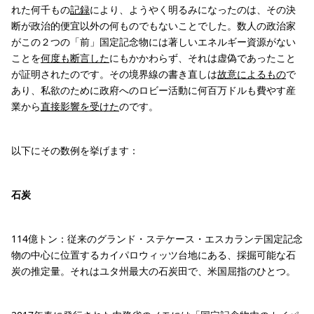
れた何千もの
記録
により、ようやく明るみになったのは、その決
断が政治的便宜以外の何ものでもないことでした。数人の政治家
がこの２つの「前」国定記念物には著しいエネルギー資源がない
ことを
何度も
断言した
にもかかわらず、それは虚偽であったこと
が証明されたのです。その境界線の書き直しは
故意によるもの
で
あり、私欲のために政府へのロビー活動に何百万ドルも費やす産
業から
直接影響を受けた
のです。
以下にその数例を挙げます：
石炭
114億トン：従来のグランド・ステケース・エスカランテ国定記念
物の中心に位置するカイパロウィッツ台地にある、採掘可能な石
炭の推定量。それはユタ州最大の石炭田で、米国屈指のひとつ。