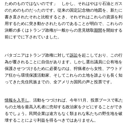
ためのものではないのです」 しかし、それはやはり石油とガス
のためのものだったのです。従来の国定記念物の地図を、新たに
書き直されたそれと比較するとき、それぞれはこれらの資源を利
用するために突き動かされたものであることが明白で、これらの
決断の多くはトランプ政権が一般からの意見聴取
期間
を開始する
前にすでに下されていました。
パタゴニアはトランプ政権に対して
訴訟
を起こしており、この行
為が覆されることに自信があります。しかし選出議員に公有地を
保護させつづけるために必要なのは、狩猟者から女性、アウトド
ア狂から環境保護活動家、そしてこれらの土地を誰よりも長く知
ってきた先住民族までの、全アメリカ国民の声と投票です。
情報を入手し
、活動をつづければ、今年11月、投票ブースで私た
ちの土地を最高入札者に売却する政治家をクビにすることができ
るでしょう。民間企業は途方もなく類まれな私たちの野生地を破
壊することにより利益を得るべきではありません。