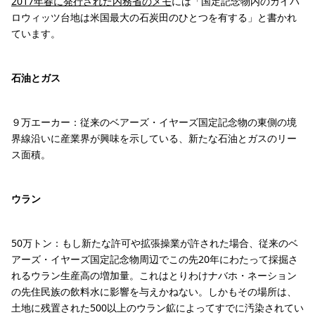
2017年春に発行された内務省のメモ
には「国定記念物内のカイパ
ロウィッツ台地は米国最大の石炭田のひとつを有する」と書かれ
ています。
石油とガス
９万エーカー：従来のベアーズ・イヤーズ国定記念物の東側の境
界線沿いに産業界が興味を示している、新たな石油とガスのリー
ス面積。
ウラン
50万トン：もし新たな許可や拡張操業が許された場合、従来のベ
アーズ・イヤーズ国定記念物周辺でこの先20年にわたって採掘さ
れるウラン生産高の増加量。これはとりわけナバホ・ネーション
の先住民族の飲料水に影響を与えかねない。しかもその場所は、
土地に残置された500以上のウラン鉱によってすでに汚染されてい