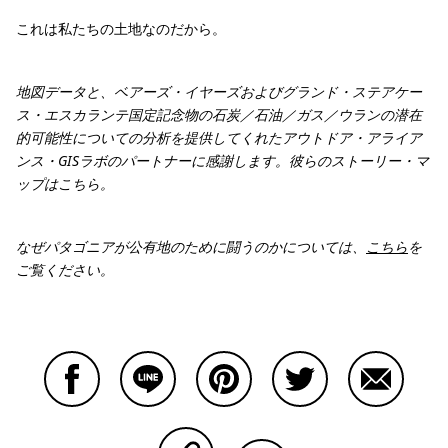
これは私たちの土地なのだから。
地図データと、ベアーズ・イヤーズおよびグランド・ステアケー
ス・エスカランテ国定記念物の石炭／石油／ガス／ウランの潜在
的可能性についての分析を提供してくれたアウトドア・アライア
ンス・GISラボのパートナーに感謝します。彼らのストーリー・マ
ップはこちら。
なぜパタゴニアが公有地のために闘うのかについては、
こちら
を
ご覧ください。
Facebookで共有する
Lineで共有する
Pinterestで共有する
Twitterで共有する
Emailで