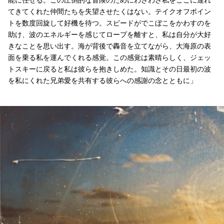
てきてくれた仲間たちを失望させたくはない。テイクオフポイン
トを数度回旋して好機を待つ。スピードがでこぼこをかわすのを
助け、波のエネルギーを感じてロープを離すと、私は自分が大好
きなことを思い出す。海が背後で轟音を立てながら、大海原の表
面を乗る私を運んでくれる感覚。この感覚は素晴らしく、ジェッ
トスキーに戻ると私は彼らを抱きしめた。知識とその日最初の波
を私にくれた兄弟愛を共有する彼らへの感謝の念とともに」