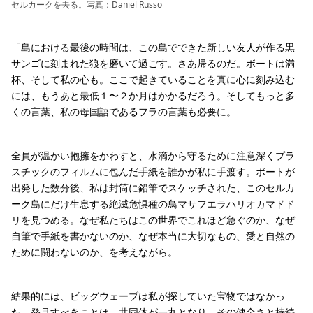
セルカークを去る。写真：Daniel Russo
「島における最後の時間は、この島でできた新しい友人が作る黒
サンゴに刻まれた狼を磨いて過ごす。さあ帰るのだ。ボートは満
杯、そして私の心も。ここで起きていることを真に心に刻み込む
には、もうあと最低１〜２か月はかかるだろう。そしてもっと多
くの言葉、私の母国語であるフラの言葉も必要に。
全員が温かい抱擁をかわすと、水滴から守るために注意深くプラ
スチックのフィルムに包んだ手紙を誰かが私に手渡す。ボートが
出発した数分後、私は封筒に鉛筆でスケッチされた、このセルカ
ーク島にだけ生息する絶滅危惧種の鳥マサフエラハリオカマドド
リを見つめる。なぜ私たちはこの世界でこれほど急ぐのか、なぜ
自筆で手紙を書かないのか、なぜ本当に大切なもの、愛と自然の
ために闘わないのか、を考えながら。
結果的には、ビッグウェーブは私が探していた宝物ではなかっ
た。発見すべきことは、共同体が一丸となり、その健全さと持続