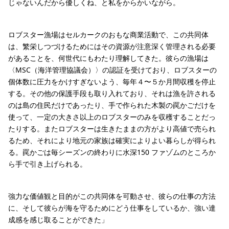
じゃないんだから優しくね、と私をからかいながら。
ロブスター漁場はセルカークのおもな商業活動で、この共同体
は、繁栄しつづけるためにはその資源が注意深く管理される必要
があることを、何世代にもわたり理解してきた。彼らの漁場は
〈MSC（海洋管理協議会）〉の認証を受けており、ロブスターの
個体数に圧力をかけすぎないよう、毎年４〜５か月間収穫を停止
する。その他の保護手段も取り入れており、それは漁を許される
のは島の住民だけであったり、手で作られた木製の罠かごだけを
使って、一定の大きさ以上のロブスターのみを収穫することだっ
たりする。またロブスターは生きたままの方がより高値で売られ
るため、それにより地元の家族は確実によりよい暮らしが得られ
る。罠かごは毎シーズンの終わりに水深150 ファゾムのところか
ら手で引き上げられる。
強力な価値観と目的がこの共同体を可動させ、彼らの仕事の方法
に、そして彼らが海を守るためにどう仕事をしているか、強い達
成感を感じ取ることができた」