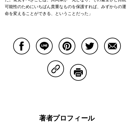
可能性のためにいちばん貴重なものを保護すれば、みずからの運
命を変えることができる、ということだった」
Facebookで共有する
Lineで共有する
Pinterestで共有する
Twitterで共有する
Emailで
Copy Linkで共有する
印刷する
著者プロフィール