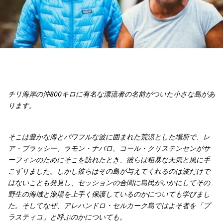
チリ海岸の沖800キロに有名な漂流者の名前がついた小さな島があ
ります。
そこは豊かな海とパワフルな波に囲まれた荒涼とした場所で、レ
ア・ブラッシー、ラモン・ナバロ、コール・クリステンセンがサ
ーフィンのためにそこを訪れたとき、彼らは粗暴な天気と風に手
こずりました。しかし彼らはその島が与えてくれるのは波だけで
はないことも発見し、セッションの合間に島民がいかにしてその
野生の海域と漁場を上手く保護しているのかについても学びまし
た。そしてなぜ、アレハンドロ・セルカーク島ではよそ者を「プ
ラスティコ」と呼ぶのかについても。