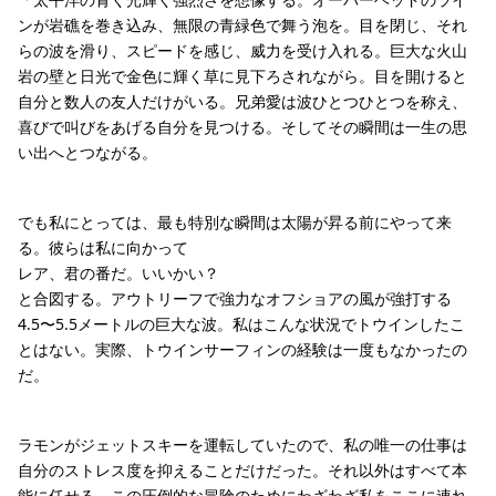
ンが岩礁を巻き込み、無限の青緑色で舞う泡を。目を閉じ、それ
らの波を滑り、スピードを感じ、威力を受け入れる。巨大な火山
岩の壁と日光で金色に輝く草に見下ろされながら。目を開けると
自分と数人の友人だけがいる。兄弟愛は波ひとつひとつを称え、
喜びで叫びをあげる自分を見つける。そしてその瞬間は一生の思
い出へとつながる。
でも私にとっては、最も特別な瞬間は太陽が昇る前にやって来
る。彼らは私に向かって
レア、君の番だ。いいかい？
と合図する。アウトリーフで強力なオフショアの風が強打する
4.5〜5.5メートルの巨大な波。私はこんな状況でトウインしたこ
とはない。実際、トウインサーフィンの経験は一度もなかったの
だ。
ラモンがジェットスキーを運転していたので、私の唯一の仕事は
自分のストレス度を抑えることだけだった。それ以外はすべて本
能に任せる。この圧倒的な冒険のためにわざわざ私をここに連れ