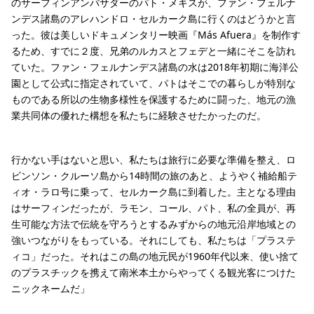
のサーフィンアンバサダーのパト・メキスが、ファン・フェルナ
ンデス諸島のアレハンドロ・セルカーク島に行くのはどうかと言
った。彼は美しいドキュメンタリー映画『Más Afuera』を制作す
るため、すでに２度、兄弟のルカスとフェデと一緒にそこを訪れ
ていた。ファン・フェルナンデス諸島の水は2018年初期に海洋公
園として公式に指定されていて、パトはそこでの暮らしが特別な
ものである所以の生物多様性を保護するために闘った、地元の漁
業共同体の優れた構想を私たちに経験させたかったのだ。
行かない手はないと思い、私たちは旅行に必要な準備を整え、ロ
ビンソン・クルーソ島から14時間の旅のあと、ようやく補給船テ
ィオ・ラロ号に乗って、セルカーク島に到着した。主となる理由
はサーフィンだったが、ラモン、コール、パト、私の全員が、再
生可能な方法で伝統を守ろうとするみずからの地元沿岸地域との
強いつながりをもっている。それにしても、私たちは「プラステ
ィコ」だった。それはこの島の地元民が1960年代以来、使い捨て
のプラスチックを携えて南米本土からやってくる観光客につけた
ニックネームだ」