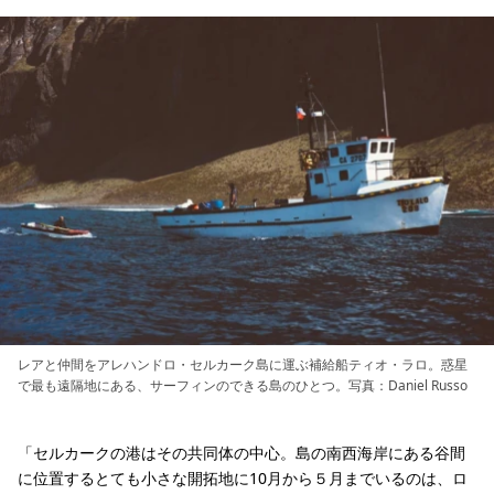
レアと仲間をアレハンドロ・セルカーク島に運ぶ補給船ティオ・ラロ。惑星
で最も遠隔地にある、サーフィンのできる島のひとつ。写真：Daniel Russo
「セルカークの港はその共同体の中心。島の南西海岸にある谷間
に位置するとても小さな開拓地に10月から５月までいるのは、ロ