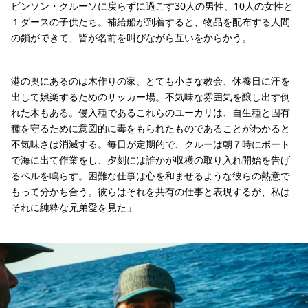
ビンソン・クルーソに戻らずに過ごす30人の男性、10人の女性と
１ダースの子供たち。補給船が到着すると、物品を配布する人間
の鎖ができて、皆が名前を叫びながら互いをからかう。
港の奥にあるのは木作りの家、とても小さな教会、休養日に汗を
出して娯楽するためのサッカー場。不気味な雰囲気を醸し出す倒
れた木もある。侵入種であるこれらのユーカリは、自生種と固有
種を守るために意図的に毒をもられたものであることがわかると
不気味さは消滅する。毎日が定期的で、クルーは朝７時にボート
で海に出て作業をし、夕刻には誰かが収穫の取り入れ開始を告げ
るベルを鳴らす。困難な仕事は心を和ませるような彼らの熱意で
もって分かち合う。彼らはそれを共有の仕事と表現するが、私は
それに純粋な兄弟愛を見た」