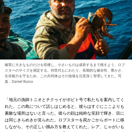
確実に大きなものだけを収穫し、小さいものは成長するまで残すよう、ロブ
スターのサイズを測定する。何世代もにわたり、長期的な健全性、豊かさ、
生存能力を守るため、この共同体はその漁場を注意深く管理してきた。写
真：Daniel Russo
「地元の漁師トニオとチクゥイがポピト号で私たちを案内してく
れた。この島について話しはじめると、彼らはすぐにここよりも
素敵な場所はないと言った。彼らの顔は純粋な笑顔で輝き、目に
は同じきらめきが見られた。ロブスターを罠かごからボートに移
しながら、その正しい掴み方を教えてくれた。レア、じゃがいも