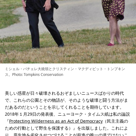
ミシェル・バチェレ大統領とクリスティン・マクディビット・トンプキン
ス。Photo: Tompkins Conservation
美しい惑星が日々破壊されるおぞましいニュースばかりの時代
で、これらの公園とその物語が、そのような破壊と闘う方法がま
だあるのだということを示してくれることを期待しています。
2018年１月29日の発表後、ニューヨーク・タイムス紙は私の論説
『
Protecting Wilderness as an Act of Democracy
（民主主義の
ための行動として野生を保護する）』を出版しました。これによ
り、原生地を劣化させつづけることが前進の唯一の道ではないこ