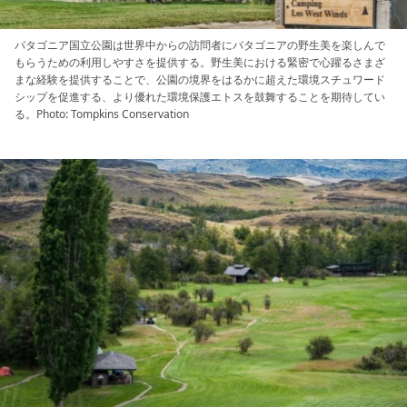
パタゴニア国立公園は世界中からの訪問者にパタゴニアの野生美を楽しんで
もらうための利用しやすさを提供する。野生美における緊密で心躍るさまざ
まな経験を提供することで、公園の境界をはるかに超えた環境スチュワード
シップを促進する、より優れた環境保護エトスを鼓舞することを期待してい
る。Photo: Tompkins Conservation