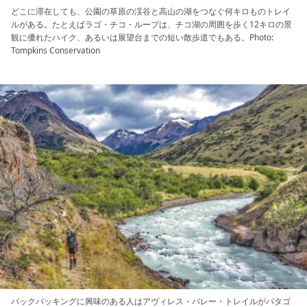
どこに滞在しても、公園の草原の渓谷と高山の湖をつなぐ何キロものトレイ
ルがある。たとえばラゴ・チコ・ループは、チコ湖の周囲を歩く12キロの景
観に優れたハイク、あるいは展望台までの短い散歩道でもある。Photo:
Tompkins Conservation
バックパッキングに興味のある人はアヴィレス・バレー・トレイルがパタゴ