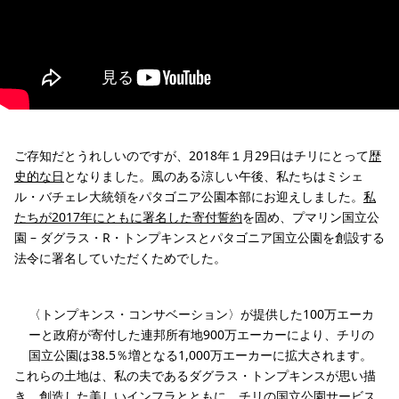
ご存知だとうれしいのですが、2018年１月29日はチリにとって
歴
史的な日
となりました。風のある涼しい午後、私たちはミシェ
ル・バチェレ大統領をパタゴニア公園本部にお迎えしました。
私
たちが2017年にともに署名した寄付誓約
を固め、プマリン国立公
園 – ダグラス・R・トンプキンスとパタゴニア国立公園を創設する
法令に署名していただくためでした。
〈トンプキンス・コンサベーション〉が提供した100万エーカ
ーと政府が寄付した連邦所有地900万エーカーにより、チリの
国立公園は38.5％増となる1,000万エーカーに拡大されます。
これらの土地は、私の夫であるダグラス・トンプキンスが思い描
き、創造した美しいインフラとともに、チリの国立公園サービス