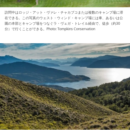
訪問中はロッジ・アット・ヴァレ・チャカブコまたは複数のキャンプ場に滞
在できる。この写真のウェスト・ウィンド・キャンプ場には車、あるいは公
園の本部とキャンプ場をつなぐラ・ヴェガ・トレイル経由で、徒歩（約30
分）で行くことができる。Photo: Tompkins Conservation