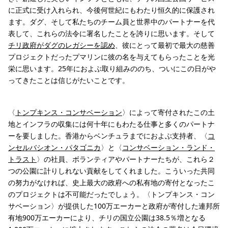
に正式に受け入れられ、今後何世紀にもわたり恒久的に保護され
ます。ダグ、そして私たちのチーム員と世界中のパートナーを代
表して、これらの法令に署名したことを誇りに思います。そして
チリ政府がダグのレガシーを認め
、彼にとって最初で最大の慈善
プロジェクトだったプマリンに彼の名を与えてもらったことを光
栄に思います。25年におよぶ取り組みののち、ついにこの日がや
ってきたことは信じがたいことです。
〈
トンプキンス・コンサベーション
〉によって寄付されたこの土
地とインフラの収集には何十年にもわたる仕事と多くのパートナ
ーを要しました。香港からベンチュラまでにおよぶ支持者、〈
コ
ンセルバシオン・パタゴニカ
〉と〈
コンサベーション・ランド・
トラスト
〉の社員、ボランティアやパートナーたちが、これら２
つの公園に計りしれない貢献をしてくれました。こういった共同
の努力がなければ、史上最大の政府への私有地の寄付となったこ
のプロジェクトは不可能だったでしょう。〈トンプキンス・コン
サベーション〉が提供した100万エーカーと政府が寄付した連邦所
有地900万エーカーにより、チリの国立公園は38.5％増となる