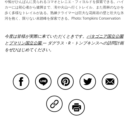
や鯨がひんぱんに見られるコマオとレニエ・フィヨルドを探索できる。ハイ
カーには初心者から健脚まで、滝や火山へ行くトレイル、また雨林のなかを
歩く多様なトレイルがある。熟練クライマーは巨大な花崗岩の壁と壮大な氷
河を抱く、限りない未踏峰を探索できる。Photo: Tompkins Conservation
今度は皆様が実際に来ていただくときです。
パタゴニア国立公園
と
プマリン国立公園
—
ダグラス・R
・トンプキンスへの訪問計画
をぜひはじめてください。
Facebookで共有する
Lineで共有する
Pinterestで共有する
Twitterで共有する
Emailで
Copy Linkで共有する
印刷する