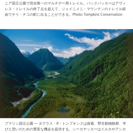
ニア国立公園で現在唯一のマルチデー用トレイル。バックパッカーはアヴィ
レス・トレイルの終了点を超えて、ジェイニメニ・マウンテンのトレイル経
由でチリ・チコの町に出ることができる。Photo: Tompkins Conservation
プマリン国立公園 — ダグラス・R・トンプキンスは探索、野生動物観察、学
びと憩いのための豊富な機会を提供する。シーカヤッカーはイルカやアシカ