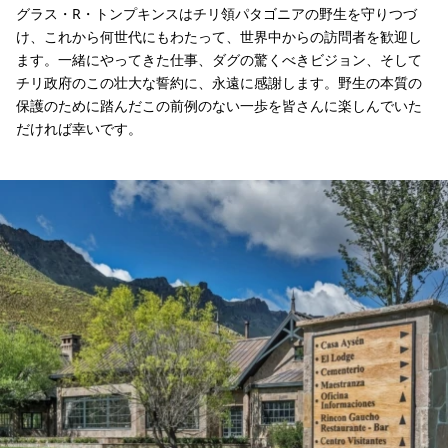
グラス・R・トンプキンスはチリ領パタゴニアの野生を守りつづ
け、これから何世代にもわたって、世界中からの訪問者を歓迎し
ます。一緒にやってきた仕事、ダグの驚くべきビジョン、そして
チリ政府のこの壮大な誓約に、永遠に感謝します。野生の本質の
保護のために踏んだこの前例のない一歩を皆さんに楽しんでいた
だければ幸いです。