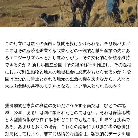
この対立には数々の面白い疑問を投げかけられる。チリ領パタゴ
ニアはその経済を鉱業や放牧業などの伝統的な抽出産業の先にあ
るエコツーリズムへと押し進めながら、その文化的な伝統を維持
できるのか？ 新しい国立公園はその経済移行を推進し、その過程
において野生動物と地元の地域社会に恩恵をもたらせるのか？ 公
園は歴史的に貴重とされる地元の生活の糧を支えながら、人間と
大型肉食獣の共存のモデルとなる、よい隣人となれるのか？
捕食動物と家畜の利益のあいだに存在する衝突は、ひとつの地
域、公園、あるいは国に限られたものではない。それは保護地域
と大型捕食獣が存在する場所どこにでも起こる、世界的な挑戦で
ある。あまりも多くの場合、これらの論争により参加者の態度は
対局化してしまう。非常に感情的な議論は、客観的なデータを埋