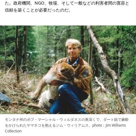
た。政府機関、NGO、牧場、そして一般などの利害者間の寛容と
信頼を築くことが必要だったのだ。
モンタナ州のボブ・マーシャル・ウィルダネスの奥深くで、ダート銃で麻酔
をかけられたヤマネコを抱えるジム・ウィリアムス。photo：Jim Williams
Collection