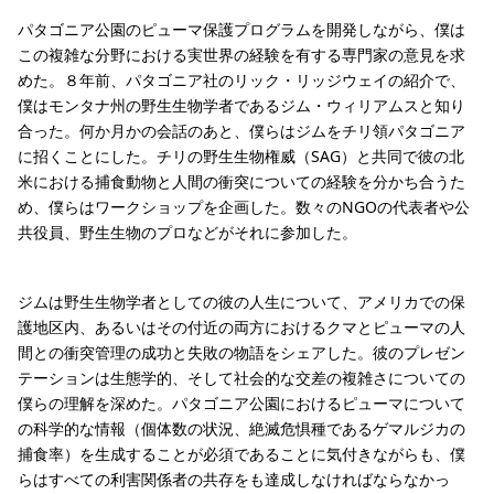
パタゴニア公園のピューマ保護プログラムを開発しながら、僕は
この複雑な分野における実世界の経験を有する専門家の意見を求
めた。８年前、パタゴニア社のリック・リッジウェイの紹介で、
僕はモンタナ州の野生生物学者であるジム・ウィリアムスと知り
合った。何か月かの会話のあと、僕らはジムをチリ領パタゴニア
に招くことにした。チリの野生生物権威（SAG）と共同で彼の北
米における捕食動物と人間の衝突についての経験を分かち合うた
め、僕らはワークショップを企画した。数々のNGOの代表者や公
共役員、野生生物のプロなどがそれに参加した。
ジムは野生生物学者としての彼の人生について、アメリカでの保
護地区内、あるいはその付近の両方におけるクマとピューマの人
間との衝突管理の成功と失敗の物語をシェアした。彼のプレゼン
テーションは生態学的、そして社会的な交差の複雑さについての
僕らの理解を深めた。パタゴニア公園におけるピューマについて
の科学的な情報（個体数の状況、絶滅危惧種であるゲマルジカの
捕食率）を生成することが必須であることに気付きながらも、僕
らはすべての利害関係者の共存をも達成しなければならなかっ