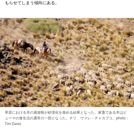
もらせてしまう傾向にある。
草原における羊の過放牧が砂漠化を進める結果となった。家畜である羊はピ
ューマの食生活の通常の一部となった。チリ、ヴァレ・チャカブコ。photo：
Tim Davis