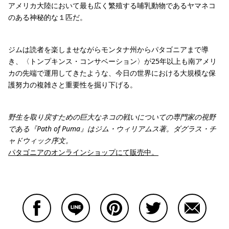
アメリカ大陸において最も広く繁殖する哺乳動物であるヤマネコ
のある神秘的な１匹だ。
ジムは読者を楽しませながらモンタナ州からパタゴニアまで導
き、〈トンプキンス・コンサベーション〉が25年以上も南アメリ
カの先端で運用してきたような、今日の世界における大規模な保
護努力の複雑さと重要性を掘り下げる。
野生を取り戻すための巨大なネコの戦いについての専門家の視野
である『
Path of Puma
』はジム・ウィリアムス著。ダグラス・チ
ャドウィック序文。
パタゴニアのオンラインショップにて販売中。
Facebookで共有する
Lineで共有する
Pinterestで共有する
Twitterで共有する
Emailで