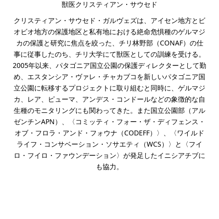
獣医クリスティアン・サウセド
クリスティアン・サウセド・ガルヴェズは、アイセン地方とビ
オビオ地方の保護地区と私有地における絶命危惧種のゲルマジ
カの保護と研究に焦点を絞った、チリ林野部（CONAF）の仕
事に従事したのち、チリ大学にて獣医としての訓練を受ける。
2005年以来、パタゴニア国立公園の保護ディレクターとして勤
め、エスタンシア・ヴァレ・チャカブコを新しいパタゴニア国
立公園に転移するプロジェクトに取り組むと同時に、ゲルマジ
カ、レア、ピューマ、アンデス・コンドールなどの象徴的な自
生種のモニタリングにも関わってきた。また国立公園部（アル
ゼンチンAPN）、〈コミッティ・フォー・ザ・ディフェンス・
オブ・フロラ・アンド・フォウナ（CODEFF）〉、〈ワイルド
ライフ・コンサベーション・ソサエティ（WCS）〉と〈フイ
ロ・フイロ・ファウンデーション〉が発足したイニシアチブに
も協力。