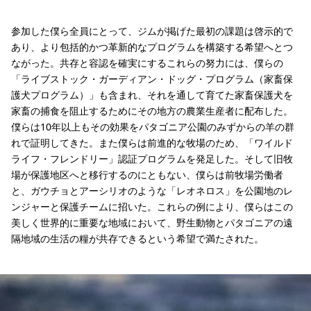
参加した僕ら全員にとって、ジムが掲げた最初の課題は啓示的で
あり、より包括的かつ革新的なプログラムを構築する希望へとつ
ながった。共存と容認を確実にするこれらの努力には、僕らの
「ライブストック・ガーディアン・ドッグ・プログラム（家畜保
護犬プログラム）」も含まれ、それを通して育てた家畜保護犬を
家畜の捕食を阻止するためにその地方の農業生産者に配布した。
僕らは10年以上もその効果をパタゴニア公園のみずからの羊の群
れで証明してきた。また僕らは前進的な牧場のため、「ワイルド
ライフ・フレンドリー」認証プログラムを発足した。そして旧牧
場が保護地区へと移行するのにともない、僕らは前牧場労働者
と、ガウチョとアーシリオのような「レオネロス」を公園地のレ
ンジャーと保護チームに招いた。これらの例により、僕らはこの
美しく世界的に重要な地域において、野生動物とパタゴニアの遠
隔地域の生活の糧が共存できるという希望で満たされた。