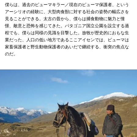
僕らは、過去のピューマキラー／現在のピューマ保護者、という
アーシリオの経験に、大型肉食獣に対する社会の姿勢の幅広さを
見ることができる。太古の昔から、僕らは捕食動物に魅力と憧
憬、敵意と恐怖を感じてきた。パタゴニア国立公園を設立する過
程でも、僕らは同様の見識を目撃した。放牧が歴史的におもな生
業だった、人口の低い地方であるここアイセンでは、ピューマは
家畜保護者と野生動物保護者のあいだで継続する、衝突の焦点な
のだ。