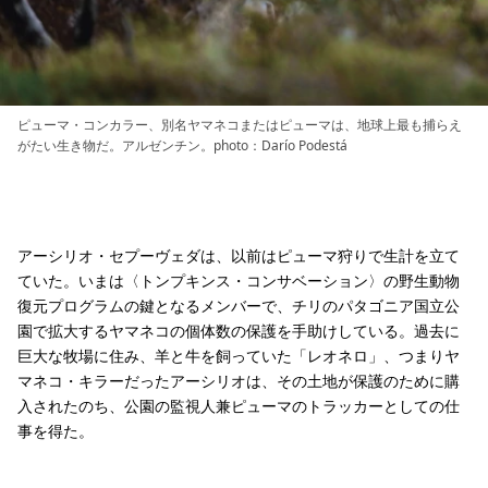
ピューマ・コンカラー、別名ヤマネコまたはピューマは、地球上最も捕らえ
がたい生き物だ。アルゼンチン。photo：Darío Podestá
アーシリオ・セプーヴェダは、以前はピューマ狩りで生計を立て
ていた。いまは〈トンプキンス・コンサベーション〉の野生動物
復元プログラムの鍵となるメンバーで、チリのパタゴニア国立公
園で拡大するヤマネコの個体数の保護を手助けしている。過去に
巨大な牧場に住み、羊と牛を飼っていた「レオネロ」、つまりヤ
マネコ・キラーだったアーシリオは、その土地が保護のために購
入されたのち、公園の監視人兼ピューマのトラッカーとしての仕
事を得た。