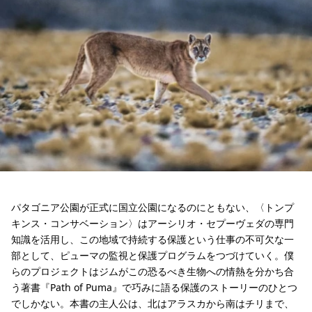
パタゴニア公園が正式に国立公園になるのにともない、〈トンプ
キンス・コンサベーション〉はアーシリオ・セプーヴェダの専門
知識を活用し、この地域で持続する保護という仕事の不可欠な一
部として、ピューマの監視と保護プログラムをつづけていく。僕
らのプロジェクトはジムがこの恐るべき生物への情熱を分かち合
う著書『Path of Puma』で巧みに語る保護のストーリーのひとつ
でしかない。本書の主人公は、北はアラスカから南はチリまで、