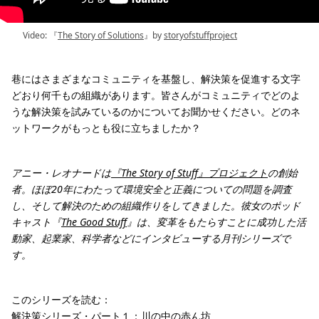
Video: 『
The Story of Solutions
』by
storyofstuffproject
巷にはさまざまなコミュニティを基盤し、解決策を促進する文字
どおり何千もの組織があります。皆さんがコミュニティでどのよ
うな解決策を試みているのかについてお聞かせください。どのネ
ットワークがもっとも役に立ちましたか？
アニー・レオナードは
『The Story of Stuff』プロジェクト
の創始
者。ほぼ20年にわたって環境安全と正義についての問題を調査
し、そして解決のための組織作りをしてきました。彼女のポッド
キャスト『
The Good Stuff
』は、変革をもたらすことに成功した活
動家、起業家、科学者などにインタビューする月刊シリーズで
す。
このシリーズを読む：
解決策シリーズ・パート１：川の中の赤ん坊