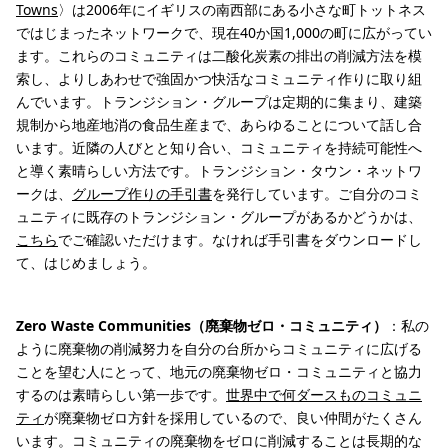
Towns
〉は2006年にイギリスの南西部にある小さな町トットネス
ではじまったネットワークで、現在40か国1,000の町に広がってい
ます。これらのコミュニティは二酸化炭素の排出の削減方法を模
索し、よりしあわせで強固かつ快活なコミュニティ作りに取り組
んでいます。トランジション・グループは定期的に集まり、建築
規制から地産地消の食品生産まで、あらゆることについて話し合
います。近隣の人びとと知り合い、コミュニティを持続可能性へ
と導く素晴らしい方法です。トランジション・タウン・ネットワ
ークは、
グループ作りの手引書
を発行しています。ご自分のコミ
ュニティに既存のトランジション・グループがあるかどうかは、
こちら
でご確認いただけます。なければ手引書をダウンロードし
て、はじめましょう。
Zero Waste Communities（廃棄物ゼロ・コミュニティ）
：私の
ように廃棄物の削減努力を自分の台所からコミュニティに広げる
ことを望む人にとって、地元の廃棄物ゼロ・コミュニティと協力
するのは素晴らしい第一歩です。
世界中で何ダースものコミュニ
ティ
が廃棄物ゼロ方針を採用しているので、良い仲間がたくさん
います。コミュニティの廃棄物をゼロに削減することは長期的な