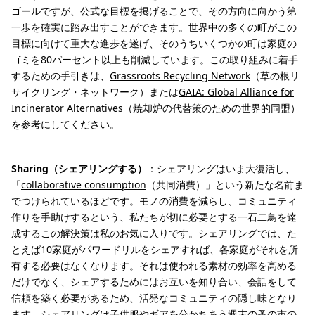
ゴールですが、公式な目標を掲げることで、その方向に向かう第
一歩を確実に踏み出すことができます。世界中の多くの町がこの
目標に向けて重大な進歩を遂げ、そのうちいくつかの町は家庭の
ゴミを80パーセント以上も削減しています。この取り組みに着手
するための手引きは、
Grassroots Recycling Network
（草の根リ
サイクリング・ネットワーク）または
GAIA: Global Alliance for
Incinerator Alternatives
（焼却炉の代替策のための世界的同盟）
を参考にしてください。
Sharing（シェアリングする）
：シェアリングはいま大復活し、
「
collaborative consumption
（共同消費）」という新たな名前ま
でつけられているほどです。モノの消費を減らし、コミュニティ
作りを手助けするという、私たちが切に必要とする一石二鳥を達
成するこの解決策は私のお気に入りです。シェアリングでは、た
とえば10家庭がパワードリルをシェアすれば、各家庭がそれを所
有する必要はなくなります。それは使われる素材の効率を高める
だけでなく、シェアするためにはお互いを知り合い、会話をして
信頼を築く必要があるため、活発なコミュニティの隠し味となり
ます。シェアリングは子供服やギアを分かちあう週末の蚤の市の