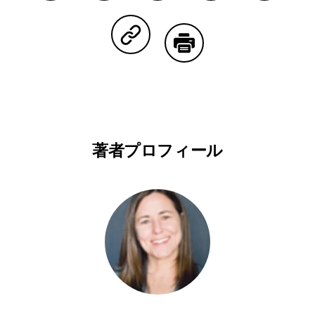
Facebookで共有する
Lineで共有する
Pinterestで共有する
Twitterで共有する
Emailで
Copy Linkで共有する
印刷する
著者プロフィール