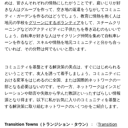
めは、皆さんそれぞれの情熱にしたがうことです。庭いじりが好
きな人はグループを作って、空き地の返還をうながしてコミュニ
ティ・ガーデンを作るのはどうでしょう。教育に情熱を抱く人は
地元の学校を
グリーンにするボランティア
をして、スチームクリ
ーニングなどのアクティビティに子供たちを巻き込むのもいいで
しょう。自転車が好きな人はサイクリング仲間を集めて自転車レ
ーンを作るなど、スキルや情熱を地元コミュニティと分かち合っ
ていれば、その分野は何でもいいと思います。
コミュニティを基盤とする解決策の美点は、すぐにはじめられる
ということです。友人を誘って着手しましょう。コミュニティに
おける変革をはじめるのに全国、または国際的ネットワークの一
部となる必要はないのです。その一方、ネットワークはインスピ
レーションや助言や失敗から学んだ教訓といったすばらしい情報
源となり得ます。以下に私がお気に入りのコミュニティを基盤と
する解決策に取り組むネットワークのいくつかをご紹介します。
Transition Towns（トランジション・タウン）
：〈
Transition