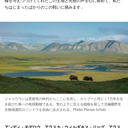
糧を与えつづけてくれたこの土地と先祖の声を心に留めて、私た
ちはじまったばかりのこの戦いに挑みます」
ジャコウウシは更新世の時代からここに生存し、カリブーと同じく1万年を生
き延びた唯一の有蹄動物である。雪の上下に生える植物を探して北極圏野生
生物保護区のツンドラを自由に歩きまわる。Photo: Florian Schulz
アンディ・モデロウ、
アラスカ・ウィルダネス・リーグ
、アラス