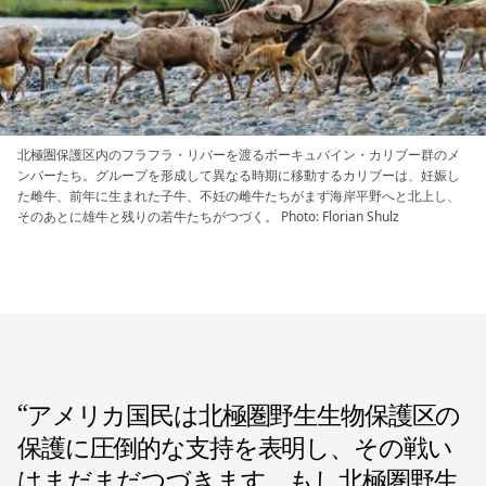
北極圏保護区内のフラフラ・リバーを渡るボーキュバイン・カリブー群のメ
ンバーたち。グループを形成して異なる時期に移動するカリブーは、妊娠し
た雌牛、前年に生まれた子牛、不妊の雌牛たちがまず海岸平野へと北上し、
そのあとに雄牛と残りの若牛たちがつづく。 Photo: Florian Shulz
“
アメリカ国民は北極圏野生生物保護区の
保護に圧倒的な支持を表明し、その戦い
はまだまだつづきます。もし北極圏野生