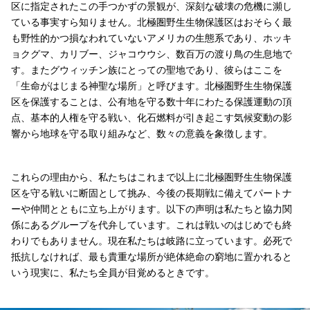
区に指定されたこの手つかずの景観が、深刻な破壊の危機に瀕し
ている事実すら知りません。北極圏野生生物保護区はおそらく最
も野性的かつ損なわれていないアメリカの生態系であり、ホッキ
ョクグマ、カリブー、ジャコウウシ、数百万の渡り鳥の生息地で
す。またグウィッチン族にとっての聖地であり、彼らはここを
「生命がはじまる神聖な場所」と呼びます。北極圏野生生物保護
区を保護することは、公有地を守る数十年にわたる保護運動の頂
点、基本的人権を守る戦い、化石燃料が引き起こす気候変動の影
響から地球を守る取り組みなど、数々の意義を象徴します。
これらの理由から、私たちはこれまで以上に北極圏野生生物保護
区を守る戦いに断固として挑み、今後の長期戦に備えてパートナ
ーや仲間とともに立ち上がります。以下の声明は私たちと協力関
係にあるグループを代弁しています。これは戦いのはじめでも終
わりでもありません。現在私たちは岐路に立っています。必死で
抵抗しなければ、最も貴重な場所が絶体絶命の窮地に置かれると
いう現実に、私たち全員が目覚めるときです。