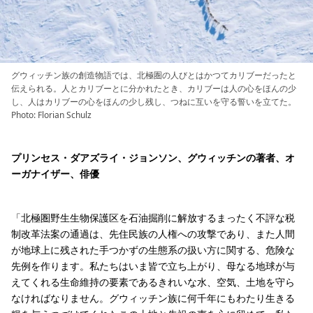
グウィッチン族の創造物語では、北極圏の人びとはかつてカリブーだったと
伝えられる。人とカリブーとに分かれたとき、カリブーは人の心をほんの少
し、人はカリブーの心をほんの少し残し、つねに互いを守る誓いを立てた。
Photo: Florian Schulz
プリンセス・ダアズライ・ジョンソン、グウィッチンの著者、オ
ーガナイザー、俳優
「北極圏野生生物保護区を石油掘削に解放するまったく不評な税
制改革法案の通過は、先住民族の人権への攻撃であり、また人間
が地球上に残された手つかずの生態系の扱い方に関する、危険な
先例を作ります。私たちはいま皆で立ち上がり、母なる地球が与
えてくれる生命維持の要素であるきれいな水、空気、土地を守ら
なければなりません。グウィッチン族に何千年にもわたり生きる