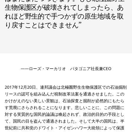
生物保護区が破壊されてしまったら、あ
れほど野生的で手つかずの原生地域を取
り戻すことはできません
”
——ローズ・マーカリオ パタゴニア社長兼CEO
2017年12月20日、連邦議会は北極圏野生生物保護区での石油掘削
リースの認可を組み込んだ税制改革法案を通過させました。この
かけがえのない美しい景観は、石油探査と掘削が必然的にもたら
す荒廃にさらされることになります。悲しいことに、この問題に
対する実質的な国民的論議は喚起されず、政治的目的の手段とし
て、国民の目を盗んで通過されました。そして大半の国民は、半
世紀前に共和党のドワイト・アイゼンハワー大統領によって保護