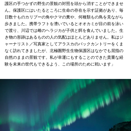
護区の手つかずの野生の景観の対照を頭から消すことができませ
ん。保護区にはいたるところに生命の存在を示す証拠があり、毎
日数十ものカリブーの角やクマの糞や、何種類もの鳥を見ながら
歩きました。携帯ラフトを漕いでいるとオオカミが目の前を泳い
で渡り、川辺では雌のヘラジカが子供と餌を食んでいました。生
き物の形跡はあるものの人の気配はほとんどありません。私はジ
ャーナリスト／写真家としてアラスカのバックカントリーをくま
なく訪れてきましたが、北極圏野生生物保護区はなかでも屈指の
自然のままの景観です。私が幸運にもすることのできた貴重な経
験を未来の世代もできるよう、この場所のために戦います」