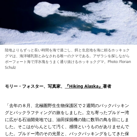
陸地よりもずっと長い時間を海で過ごし、餌と生息地を海に頼るホッキョク
グマは、海洋哺乳類とみなされる唯一のクマである。アザラシを探しながら
ボーフォート海で浮氷塊をうまく通り抜けるホッキョクグマ。Photo: Florian
Schulz
モリー・フォスター、写真家、
『Hiking Alaska』
著者
「去年の８月、北極圏野生生物保護区で２週間のバックパッキン
グとパックラフティングの旅をしました。立ち寄ったプルドー湾
に広がる石油開発地では、油田採掘機の陰に数羽の鳥を目にしま
した。そこはがらんとして汚く、感情というものがありませんで
した。プルドー湾のその光景と、バックパッキングをしてきた保