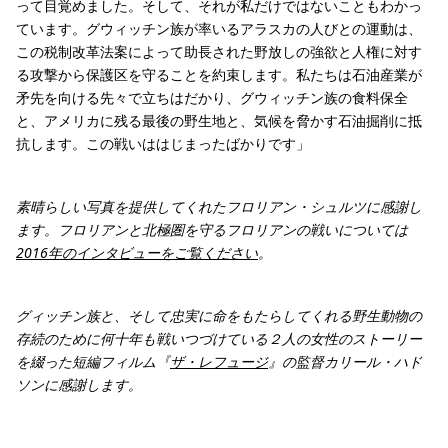
って目覚めました。そして、それが私だけではないこともわかっ
ています。グウィッチン族が率いるアラスカの人びとの運動は、
この税制改革法案によって助長された野放しの強欲と人権に対す
る攻撃から保護区を守ることを約束します。私たちは石油産業が
矛先を向ける先々で立ちはだかり、グウィッチン族の食料保全
と、アメリカに残る最後の野生地と、気候を脅かす石油掘削に抵
抗します。この戦いははじまったばかりです」
素晴らしい写真を提供してくれたフロリアン・シュルツに感謝し
ます。フロリアンと北極圏を守るフロリアンの戦いについては
2016年のインタビューをご覧ください
。
グィッチン族と、そして忠実に命をもたらしてくれる野生動物の
存続のために何十年も戦いつづけている２人の女性のストーリー
を綴った短編フィルム『
ザ・レフュージ
』の監督カリール・ハド
ソンに感謝します。