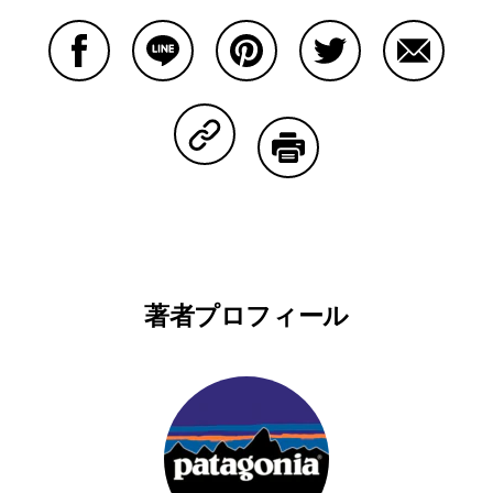
Facebookで共有する
Lineで共有する
Pinterestで共有する
Twitterで共有する
Emailで
Copy Linkで共有する
印刷する
著者プロフィール