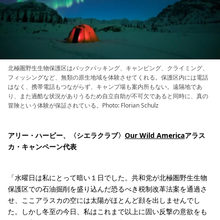
北極圏野生生物保護区はバックパッキング、キャンピング、クライミング、
フィッシングなど、無類の原生地域を体験させてくれる。保護区内には電話
はなく、携帯電話もつながらず、キャンプ場も案内所もない。遠隔地であ
り、また過酷な状況がありうるため自立自助が不可欠であると同時に、真の
冒険という体験が保証されている。Photo: Florian Schulz
アリー・ハービー、〈シエラクラブ〉
Our Wild America
アラス
カ・キャンペーン代表
「水曜日は私にとって暗い１日でした。共和党が北極圏野生生物
保護区での石油掘削を盛り込んだ恐るべき税制改革法案を通過さ
せ、ここアラスカの空には太陽がほとんど顔を出しませんでし
た。しかし冬至の今日、私はこれまで以上に固い反撃の意欲をも