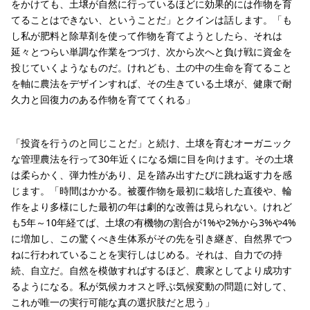
をかけても、土壌が自然に行っているほどに効果的には作物を育
てることはできない、ということだ」とクインは話します。「も
し私が肥料と除草剤を使って作物を育てようとしたら、それは
延々とつらい単調な作業をつづけ、次から次へと負け戦に資金を
投じていくようなものだ。けれども、土の中の生命を育てること
を軸に農法をデザインすれば、その生きている土壌が、健康で耐
久力と回復力のある作物を育ててくれる」
「投資を行うのと同じことだ」と続け、土壌を育むオーガニック
な管理農法を行って30年近くになる畑に目を向けます。その土壌
は柔らかく、弾力性があり、足を踏み出すたびに跳ね返す力を感
じます。「時間はかかる。被覆作物を最初に栽培した直後や、輪
作をより多様にした最初の年は劇的な改善は見られない。けれど
も5年～10年経てば、土壌の有機物の割合が1%や2%から3%や4%
に増加し、この驚くべき生体系がその先を引き継ぎ、自然界でつ
ねに行われていることを実行しはじめる。それは、自力での持
続、自立だ。自然を模倣すればするほど、農家としてより成功す
るようになる。私が気候カオスと呼ぶ気候変動の問題に対して、
これが唯一の実行可能な真の選択肢だと思う」