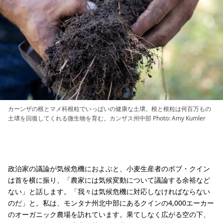
カーンザの根とマメ科根粒でいっぱいの健康な土壌。根と根粒は何百万もの
土壌を回復してくれる微生物を育む。カンザス州中部 Photo: Amy Kumler
政治家の議論が気候危機におよぶと、小麦生産者のボブ・クイン
は首を横に振り、「農家には気候変動について議論する余裕など
ない」と話します。「我々は気候危機に対応しなければならない
のだ」と。私は、モンタナ州北中部にあるクインの4,000エーカー
のオーガニック農場を訪れています。果てしなく広がる空の下、