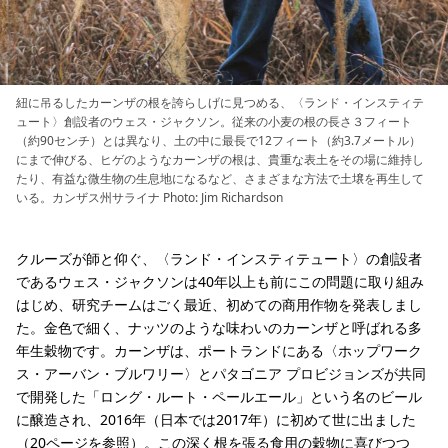
紐に吊るしたカーンザの根を誇らしげに見つめる、〈ランド・インスティテ
ュート〉創設者のウェス・ジャクソン。従来の小麦の根の長さ３フィート
（約90センチ）とは異なり、土の中に最長で12フィート（約3.7メートル）
にまで伸びる、ヒゲのようなカーンザの根は、貴重な表土をその場に維持し
たり、有益な微生物の生息地になるなど、さまざまな方法で土壌を再生して
いる。カンザス州サライナ Photo: Jim Richardson
クルーズが師と仰ぐ、〈ランド・インスティテュート〉の創設者
であるウェス・ジャクソンは40年以上も前にこの問題に取り組み
はじめ、研究チームはごく最近、初めての商用作物を発表しまし
た。金色で細く、ナッツのような味わいのカーンザと呼ばれる多
年生穀物です。カーンザは、ポートランドにある〈ホップワーク
ス・アーバン・ブルワリー〉とパタゴニア プロビジョンズが共同
で開発した「ロング・ルート・ペールエール」という名のビール
に醸造され、2016年（日本では2017年）に初めて世に出ました
（20ページを参照）。この深く根を張る食用の穀物に喜びつつ