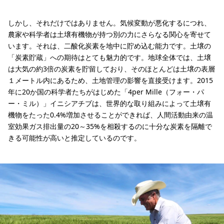
しかし、それだけではありません。気候変動が悪化するにつれ、
農家や科学者は土壌有機物が持つ別の力にさらなる関心を寄せて
います。それは、二酸化炭素を地中に貯め込む能力です。土壌の
「炭素貯蔵」への期待はとても魅力的です。地球全体では、土壌
は大気の約3倍の炭素を貯留しており、そのほとんどは土壌の表層
１メートル内にあるため、土地管理の影響を直接受けます。2015
年に20か国の科学者たちがはじめた「4per Mille（フォー・パ
ー・ミル）」イニシアチブは、世界的な取り組みによって土壌有
機物をたった0.4%増加させることができれば、人間活動由来の温
室効果ガス排出量の20～35%を相殺するのに十分な炭素を隔離で
きる可能性が高いと推定しているのです。