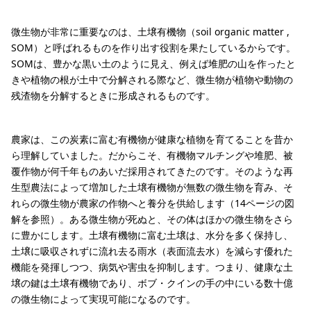
微生物が非常に重要なのは、土壌有機物（soil organic matter ,
SOM）と呼ばれるものを作り出す役割を果たしているからです。
SOMは、豊かな黒い土のように見え、例えば堆肥の山を作ったと
きや植物の根が土中で分解される際など、微生物が植物や動物の
残渣物を分解するときに形成されるものです。
農家は、この炭素に富む有機物が健康な植物を育てることを昔か
ら理解していました。だからこそ、有機物マルチングや堆肥、被
覆作物が何千年ものあいだ採用されてきたのです。そのような再
生型農法によって増加した土壌有機物が無数の微生物を育み、そ
れらの微生物が農家の作物へと養分を供給します（14ページの図
解を参照）。ある微生物が死ぬと、その体はほかの微生物をさら
に豊かにします。土壌有機物に富む土壌は、水分を多く保持し、
土壌に吸収されずに流れ去る雨水（表面流去水）を減らす優れた
機能を発揮しつつ、病気や害虫を抑制します。つまり、健康な土
壌の鍵は土壌有機物であり、ボブ・クインの手の中にいる数十億
の微生物によって実現可能になるのです。