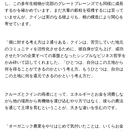
し、この多年生植物が北部のグレートプレーンズでも同様に成長
するかを確かめています。まだ大量の穀粒を収穫するには至って
いませんが、クインは実のなる穂よりも、根の構造により関心を
寄せています。
「畑に対する考え方は２通りある」クインは、苦労していた地元
のコミュニティを活性化させるために、彼自身が立ち上げ、成功
させた5つの企業すべての基盤となったシンプルなビジネス哲学を
かみ砕いて話してくれました。「ひとつは、自分はこの土地から
何を得ることができるのかという考え方。もうひとつは、自分は
この土地に何を還元できるのかという考え方だ」
クルーズとクインの両者にとって、エネルギーとお金を消費しな
がら他の場所から有機物を運び込むやり方ではなく、彼らの農法
を通じて土壌を育むということが、大きな違いを生むのです。
「オーガニック農業をやりはじめて気付いたことは、いくらお金