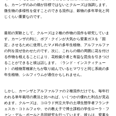
も、カーンザのみの畑が目標ではないとクルーズは強調します。
微生物の多様性を促すことのできる混作は、穀物の多年草化と同
じくらい重要なのです。
最初の実験として、クルーズは２種の作物の混作を研究していま
す。カーンザの列に、ボブ・クインが大気から窒素ガスを「固
定」させるために使用したマメ科の多年生植物、アルファルファ
の列を混ぜ合わせたのです。次に、これらの畑の周囲に花を付け
る作物を植えることにより、花粉媒介者と有益な昆虫を引きつけ
ることができると彼は話します。〈ランド・インスティテュー
ト〉の植物育種家たちが取り組んでいるヒマワリと同じ系統の多
年生植物、シルフィウムが適任かもしれません。
しかし、カーンザとアルファルファの２種混作だけでも、毎年行
われる単年栽培の農法と比べれば、いくつかの優れた利点が見込
めます。クルーズは、コロラド州立大学の土壌生態学者フランチ
ェスカ・コトルフォや、その教え子で博士課程の学生ローラ・フ
ァン・デル・ポールと共同研究を行っています。彼らは、窒素を