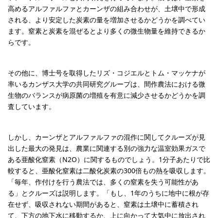
高めるアルファルファとカーンザの組み合わせが、土壌中で形成
される、より安定した炭素の量を増加させるかどうかを調べてい
ます。窒素と炭素を混ぜるとより多くの微生物量を維持できるか
らです。
その他に、博士号を取得したリズ・コジエルとトム・マッケナが
率いるカンザス大学の共同研究グループは、間作農法における微
生物のバランスが病原菌の増殖を有意に減少させるかどうかを調
査しています。
しかし、カーンザとアルファルファの混作に関してクルーズが見
出した最大の発見は、農業に関連する別の強力な温室効果ガスで
ある亜酸化窒素（N2O）に関するものでしょう。1分子あたりで比
較すると、亜酸化窒素は二酸化炭素の300倍もの熱を吸収します。
「毎年、作付けを行う農法では、多くの窒素を失う可能性があ
る」とクルーズは説明します。「もし、1年のうちに地中に根が存
在せず、吸収されない期間があると、窒素は土壌中に蓄積され
て、下方の地下水に移動するか、上に向かって大気中に放出され