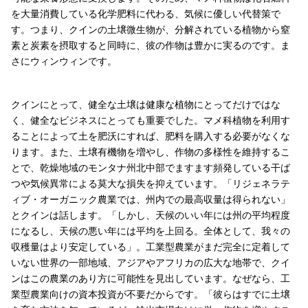
を大量消費している化学肥料に代わる、気候に優しい代替策で
す。つまり、クインの土壌微生物が、分解されている植物から窒
素と炭素を摂取すると同時に、彼の作物は豊かに実るのです。ま
さにウィンウィンです。
クインにとって、健全な土壌は健康な植物にとってだけではな
く、健全なビジネスにとっても重要でした。マメ科植物を利用す
ることによって土を肥沃にすれば、肥料を購入する必要がなくな
ります。また、土壌有機物を増やし、作物の多様性を維持するこ
とで、乾燥地域のモンタナ州北中部でますます頻発している干ば
つや気候異常による莫大な損失を抑えています。「リジェネラテ
ィブ・オーガニック農業では、州内での最高収量は得られない」
とクインは話します。「しかし、天候のいい年には州の平均程度
になるし、天候の悪い年には平均を上回る。全体として、我々の
収穫量はより安定している」。工業型農業がまだ完全に定着して
いない世界の一部地域、アジアやアフリカの広大な地帯で、クイ
ンはこの農業のあり方に可能性を見出しています。なぜなら、工
業型農業向けの資本投資が不要だからです。「彼らはすでに土壌