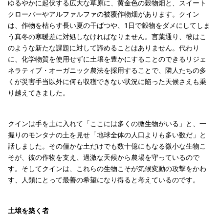
ゆるやかに起伏する広大な草原に、黄金色の穀物畑と、スイート
クローバーやアルファルファの被覆作物畑があります。クイン
は、作物を枯らす長い夏の干ばつや、1日で穀物をダメにしてしま
う真冬の寒暖差に対処しなければなりません。言葉通り、彼はこ
のような新たな課題に対して諦めることはありません。代わり
に、化学物質を使用せずに土壌を豊かにすることのできるリジェ
ネラティブ・オーガニック農法を採用することで、隣人たちの多
くが災害手当以外に何も収穫できない状況に陥った天候さえも乗
り越えてきました。
クインは手を土に入れて「ここには多くの微生物がいる」と、一
握りのモンタナの土を見せ「地球全体の人口よりも多い数だ」と
話しました。その僅かな土だけでも数十億にもなる微小な生物こ
そが、彼の作物を支え、過激な天候から農場を守っているので
す。そしてクインは、これらの生物こそが気候変動の攻撃をかわ
す、人類にとって最善の希望になり得ると考えているのです。
土壌を築く者