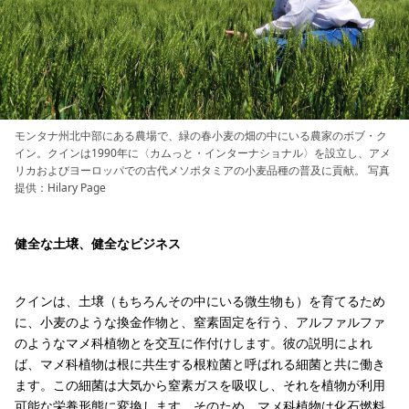
モンタナ州北中部にある農場で、緑の春小麦の畑の中にいる農家のボブ・ク
イン。クインは1990年に〈カムっと・インターナショナル〉を設立し、アメ
リカおよびヨーロッパでの古代メソポタミアの小麦品種の普及に貢献。 写真
提供：Hilary Page
健全な土壌、健全なビジネス
クインは、土壌（もちろんその中にいる微生物も）を育てるため
に、小麦のような換金作物と、窒素固定を行う、アルファルファ
のようなマメ科植物とを交互に作付けします。彼の説明によれ
ば、マメ科植物は根に共生する根粒菌と呼ばれる細菌と共に働き
ます。この細菌は大気から窒素ガスを吸収し、それを植物が利用
可能な栄養形態に変換します。そのため、マメ科植物は化石燃料