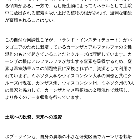
る傾向がある。一方で、もし微生物によってミネラルとして土壌
中に放出される窒素を吸い上げる植物の根があれば、過剰な硝酸
が蓄積されることはない」
この自然な同調性こそが、〈ランド・インスティテュート〉がパ
タゴニアのために栽培しているカーンザとアルファルファの２種
混作のもとで起きていることだとクルーズは理解しています。カ
ーンザの根はアルファルファが放出する窒素を吸収するため、窒
素は温室効果ガスの問題物質に変換されずに、資源として利用さ
れています。ミネソタ大学やウィスコンシン大学の同僚と共にク
ルーズは現在、カンザス州、ウィスコンシン州、ミネソタ州の9人
の農家と協力して、カーンザとマメ科植物の２種混作で栽培し、
より多くのデータ収集を行っています。
土壌への投資、未来への投資
ボブ・クインも、自身の農場の小さな研究区画でカーンザを栽培