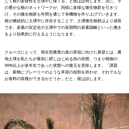
じて根の多様性を土壌中に保てる、と彼は説明します。次に、そ
の豊かな根のネットワークが、同様に多様な微生物群を引きつ
け、その微生物群も年間を通じて有機物を作り上げていきます。
根が継続的に土壌中に存在することで、土壌微生物群はより成長
でき、炭素の安定化や土壌中での長期間の炭素隔離といった働き
をより効果的に行えるようになります。
クルーズにとって、再生型農業の真の実現に向けた展望とは、農
地土壌を私たちが最初に耕しはじめる前の状態、つまり植物の
90%以上が多年生であった状態への復元を意味します。「課題
は、穀物にプレーリーのような草原の役割を担わせ、それでもな
お食料の収穫ができるかどうか」だと、彼は話します。