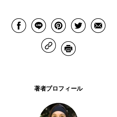
Facebookで共有する
Lineで共有する
Pinterestで共有する
Twitterで共有する
Emailで
Copy Linkで共有する
印刷する
著者プロフィール