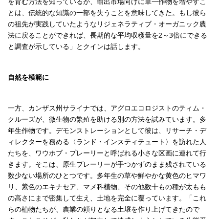
を育む方法を知っているが、輸出市場向けに単一作物を増やすこ
とは、伝統的な知識の一部を失うことを意味してきた。もし彼ら
の祖先が実践していたようなリジェネラティブ・オーガニック農
法に戻ることができれば、長期的な平均収穫量を2～3倍にできる
と調査が示している」とクインは話します。
自然を模範に
一方、カンザス州サライナでは、アグロエコロジストのティム・
クルーズが、微生物の繁殖を助ける別の方法を試みています。多
年生作物です。デモンストレーションとして彼は、リサーチ・デ
ィレクターを務める〈ランド・インスティテュート〉を訪れた人
たちを、ワウホブ・プレーリーと呼ばれる小さな区画に連れて行
きます。そこは、原生プレーリーが手つかずのまま残されている
数少ない場所のひとつです。多年生の草や鮮やかな黄色のヒマワ
リ、紫色のエキナセア、マメ科植物、その他数十もの種が太もも
の高さにまで密集して生え、土地を完全に覆っています。「これ
らの植物たちが、農業の頼りとなる土壌を作り上げてきたので