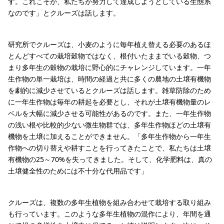
す。これこそが、私たちが努力して達成しようとしている生態系
なのです」とクルーズは話します。
研究所でクルーズは、小麦のように毎年植え替える必要のあるほ
とんどすべての栽培穀物ではなく、根付いたままでいる穀物、つ
まり多年生の穀物の栽培に野心的にチャレンジしています。一年
生作物の単一栽培は、時間の経過と共に多くの農地の土壌有機物
を劇的に減少させているとクルーズは話します。雑草防除のため
に一年生作物は毎年の耕起を必要とし、それが土壌有機物量のレ
ベルを大幅に減少させる可能性があるのです。また、一年生作物
の浅い根や比較的少ない微生物群では、多年生作物ほどの土壌有
機物を土壌に加えることができません。「多年生作物から一年生
作物への切り替えや耕すことを行ってきたことで、私たちは土壌
有機物の25～70%を失ってきました。そして、化学肥料は、真の
土壌健全性のためには不十分な代用品です」
クルーズは、複数の多年生植物を組み合わせて栽培する取り組み
も行っています。このような多年生植物の混作により、年間を通