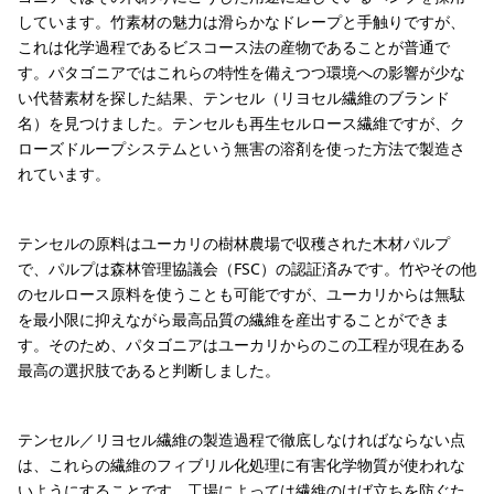
しています。竹素材の魅力は滑らかなドレープと手触りですが、
これは化学過程であるビスコース法の産物であることが普通で
す。パタゴニアではこれらの特性を備えつつ環境への影響が少な
い代替素材を探した結果、テンセル（リヨセル繊維のブランド
名）を見つけました。テンセルも再生セルロース繊維ですが、ク
ローズドループシステムという無害の溶剤を使った方法で製造さ
れています。
テンセルの原料はユーカリの樹林農場で収穫された木材パルプ
で、パルプは森林管理協議会（FSC）の認証済みです。竹やその他
のセルロース原料を使うことも可能ですが、ユーカリからは無駄
を最小限に抑えながら最高品質の繊維を産出することができま
す。そのため、パタゴニアはユーカリからのこの工程が現在ある
最高の選択肢であると判断しました。
テンセル／リヨセル繊維の製造過程で徹底しなければならない点
は、これらの繊維のフィブリル化処理に有害化学物質が使われな
いようにすることです。工場によっては繊維のけば立ちを防ぐた