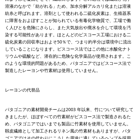
溶液のなかで「紡がれる」ため、加水分解アルカリ化または溶液
紡糸と呼ばれます。溶剤として使われる二硫化炭素は、生殖器系
に障害をおよぼすことが知られている有毒化学物質で、工場で働
く人びとを危険にさらし、また大気放出や廃水を介して環境を汚
染する可能性があります。ほとんどのビスコース工場における二
硫化炭素の回収率はおよそ50％で、つまり約半分は環境中に流出
していることになります。ビスコース法ではこの他に水酸化ナト
リウムや硫酸など、潜在的に危険な化学薬品が使用されます。こ
のような環境的問題があるため、パタゴニアではビスコース法で
製造したレーヨンや竹素材は使用していません。
レーヨンの代替品
パタゴニアの素材開発チームは2003 年以来、竹について研究して
きましたが、ほぼすべての竹素材がビスコース法で製造されるた
め、パタゴニアではいまでも製品に竹素材を使用していません。
靱皮繊維として加工されるリネン風の竹素材もありますが、パタ
ゴニアではその代わりにこうした用途に適しているヘンプを採用