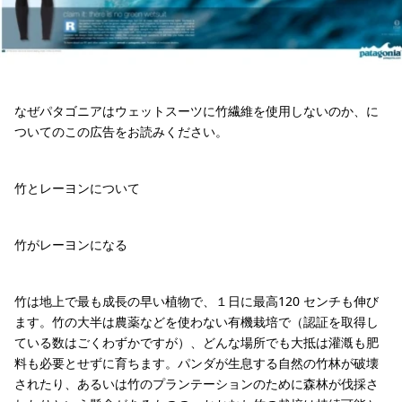
なぜパタゴニアはウェットスーツに竹繊維を使用しないのか、に
ついてのこの広告をお読みください。
竹とレーヨンについて
竹がレーヨンになる
竹は地上で最も成長の早い植物で、１日に最高120 センチも伸び
ます。竹の大半は農薬などを使わない有機栽培で（認証を取得し
ている数はごくわずかですが）、どんな場所でも大抵は灌漑も肥
料も必要とせずに育ちます。パンダが生息する自然の竹林が破壊
されたり、あるいは竹のプランテーションのために森林が伐採さ