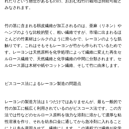
れたりという懸念があるものの、おおむね竹の栽培は持続可能と
みなされます。
竹の茎に含まれる靱皮繊維が加工されるのは、亜麻（リネン）や
ヘンプのような比較的堅く、粗い繊維ですが、市場に出まわるほ
とんどの竹素材はシルクのように滑らかで、レーヨンのような肌
触りです。これはそもそもレーヨンが竹から作られているためで
す。レーヨンは天然原料を化学処理によって繊維に変えた再生セ
ルロース繊維で、天然繊維と化学繊維の中間に分類されます。セ
ルロース源は木材や紙やコットン繊維、そして竹に由来します。
ビスコース法によるレーヨン製造の問題点
レーヨンの製造方法は１つだけではありませんが、最も一般的で
竹の加工に幅広く利用されているのがビスコース法です。この方
法では竹などのセルロース原料を強力な溶剤に溶かして濃厚な粘
性溶液を作り、それを紡糸口金に通してから急冷剤に入れること
により糸を凝固させて、繊維にします。この過程では繊維が化学