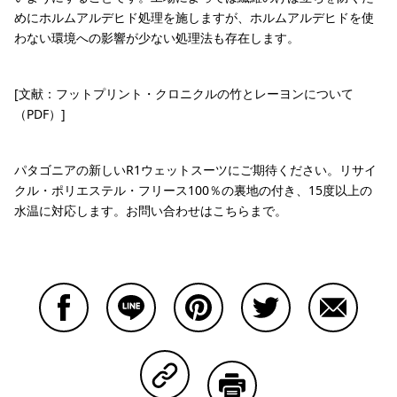
めにホルムアルデヒド処理を施しますが、ホルムアルデヒドを使
わない環境への影響が少ない処理法も存在します。
[文献：フットプリント・クロニクルの竹とレーヨンについて
（PDF）]
パタゴニアの新しいR1ウェットスーツにご期待ください。リサイ
クル・ポリエステル・フリース100％の裏地の付き、15度以上の
水温に対応します。お問い合わせはこちらまで。
Facebookで共有する
Lineで共有する
Pinterestで共有する
Twitterで共有する
Emailで