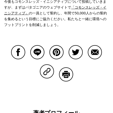
今後もコモンスレッズ・イニシアティブについて投稿していきま
すが、まずはパタゴニアのウェブサイトで
「コモンスレッズ・イ
ニシアティブ」
の一員として誓約し、年間で50,000人からの誓約
を集めるという目標にご協力ください。私たちと一緒に環境への
フットプリントを削減しましょう。
Facebookで共有する
Lineで共有する
Pinterestで共有する
Twitterで共有する
Emailで
Copy Linkで共有する
印刷する
著者プロフィール