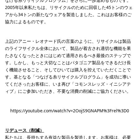
なげる糸リサイクルプログラム」をさらに一歩進めるものです。
2005年以来私たちは、リサイクルのために回収した45トンのウェ
アから34トンの新たなウェアを製造しました。これはお客様のご
協力によるものです。
上記のアニー・レオナード氏の言葉のように、リサイクルは製品
のライフサイクル全体において、製品が着古され適切な機能を果
たさなくなったときにはじめて適用されるべき最後のステップで
す。しかし、もっと大切なことはパタゴニア製品をできるだけ長
く機能させること、そしてひいては購入を控えていただくことで
す。基となる「つなげる糸リサイクルプログラム」を成功に導い
てくださったお客様に、いま再び「コモンスレッズ・イニシアテ
ィブ」にご参加いただき、不要な消費の削減にご協力ください。
https://youtube.com/watch?v=2OojS9GNAPM%3Frel%3D0
リデュース（削減）
私たちは、長持ちする有益な製品を製造します。お客様は、必要