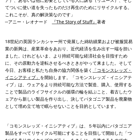
ア）、あるいは他に必要としている人に譲る（リユース）、そし
てついに使い道を失ったものだけ再生のためにリサイクルする。
これこそが、真の解決策なのです」
─アニー・レオナード
『The Story of Stuff』
著者
18世紀の英国ランカシャー州で発展した綿紡績業および被服貿易
業の新興は、産業革命をあおり、近代経済を生み出す一端を担い
ました。けれどもいま、より持続可能な経済社会を目指すため
に、その原動力を逆転させるべきときがやって来ました。そして
今日、お客様と私たち自身の協力関係を築く
「コモンスレッズ・
イニシアティブ」
を開始します。「コモンスレッズ・イニシアテ
ィブ」は、ウェアをより持続可能な方法で製造、購入、使用する
ことで製品のライフサイクルの循環の輪を結ぶこと、着古したウ
ェアから新しい製品を作り出し、決してパタゴニア製品を廃棄物
として埋め立て地で眠らせないことを目的としています。
「コモンスレッズ・イニシアティブ」は、５年以内にパタゴニア
製品をすべてリサイクル可能にすることを目指して開始した「つ