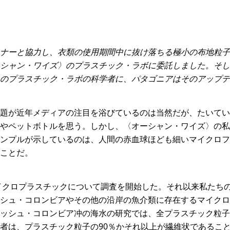
ナーと協力し、衣類の使用期間中に抜け落ちる極小の布地粒子
シャン・ワイズ〉のプラスチック・ラボに委託しました。そし
のプラスチック・ラボの科学者に、パタゴニアはそのアップデ
題が近年メディアの注目を浴びているのは当然だが、たいてい
やペットボトルを思う。しかし、〈オーシャン・ワイズ〉の私
ンプルが示しているのは、人間の赤血球ほども細いマイクロフ
ことだ。
マイクロプラスチックについて調査を開始した。それ以来私たち
シュ・コロンビアやその他の沿岸の魚介類に存在するマイクロ
ッシュ・コロンビア冲の海水の研究では、全プラスチック粒子
者は、プラスチック粒子の90％かそれ以上が繊維状であるこ