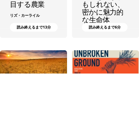
目する農業
もしれない、
密かに魅力的
リズ・カーライル
な生命体
読み終えるまで13分
読み終えるまで6分
ポール･グリーンバーグ
リジェネラテ
『未開の領
ィブ・オーガ
域』のツアー
ニック認証へ
スティーブン・ジョーンズ
の旅にご参加
ください
読み終えるまで5分
読み終えるまで6分
ローズ・マーカリオ