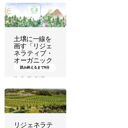
土壌に一線を
画す「リジェ
ネラティブ・
オーガニック
（RO）」
読み終えるまで9分
ローズ・マーカリオ
リジェネラテ