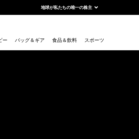
地球が私たちの唯一の株主
ビー
バッグ＆ギア
食品＆飲料
スポーツ