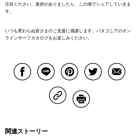
注目ください。進捗がありましたら、この場でシェアしていきま
す。
いつも変わらぬ皆さまのご支援に感謝します。パタゴニアのオン
ラインサーフカタログをお楽しみください。
Facebookで共有する
Lineで共有する
Pinterestで共有する
Twitterで共有する
Emailで
Copy Linkで共有する
印刷する
関連ストーリー