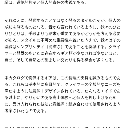
証は、道徳的抑制と個人的責任の実践である。
それゆえに、登頂することではなく登るスタイルこそが、個人の
成功を測るものとなる。昔から言われているように、我々のひと
りひとりは、手段よりも結末が重要であるかどうかを考える必要
がある。スタイルに不可欠な重要性を置いたうえで、我々はその
基調はシンプリシティ（簡潔さ）であることを奨励する。クライ
マーと登攀のあいだに存在するギア類が少なければ少ないほど、
自己、そして自然との望ましい交わりを得る機会が多くなる。
本カタログで提供するギアは、この倫理の支持を試みるものであ
る。これらは基本的に多目的で、クライマーの全般的なニーズを
満たすように注意深くデザインされている。たんなるエイドであ
る以上に、やりがいのある高山体験へと個人を押し上げるため
に、受け入れられた技法と意義深く組み合わせて使用されるよう
考案されたものである。