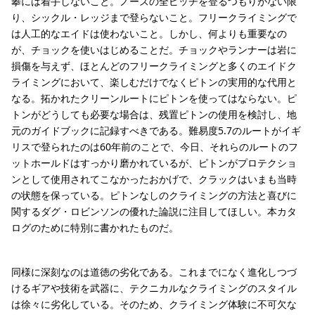
攀には着手しないこと。ノーズの全ピッチを登るつもりがない限
り、シックル・レッジまで登らないこと。フリークライミングで
は人工的なエイドは使わないこと。しかし、何よりも重要なの
が、チョックを使いはじめることだ。チョックやランナーは岩に
損傷を与えず、ほとんどのフリークライミングと多くのエイドク
ライミングにおいて、楽しむだけでなくピトンの実用的な代用と
なる。拓かれたクリーンルートにピトンを使ってはならない。ピ
トンがどうしても必要な場合は、残置ピトンの使用を検討し、地
元のガイドブックに記録すべきである。難易度5.7のルートがイギ
リスで登られたのは60年前のことで、今日、それらのルートのフ
ットホールドはすっかり磨かれているが、ピトンがプロテクショ
ンとして使用されてこなかったおかげで、クラックはいまも当時
の状態を保っている。ピトンなしのクライミングの方法と喜びに
関するダグ・ロビンソンの優れた論説に注目してほしい。本カタ
ログのために特別に書かれたものだ。
同様に深刻なのは道徳の劣化である。これまでになく進化しつづ
けるギアや技術を武器に、テクニカルなクライミングのスタイル
は徐々に劣化している。そのため、クライミング体験に不可欠な