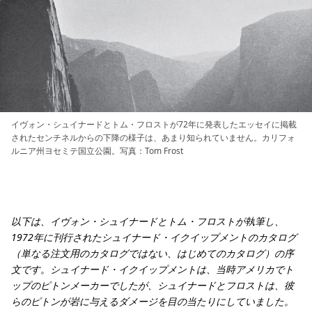
イヴォン・シュイナードとトム・フロストが72年に発表したエッセイに掲載
されたセンチネルからの下降の様子は、あまり知られていません。カリフォ
ルニア州ヨセミテ国立公園。写真：Tom Frost
以下は、イヴォン・シュイナードとトム・フロストが執筆し、
1972年に刊行されたシュイナード・イクイップメントのカタログ
（単なる注文用のカタログではない、はじめてのカタログ）の序
文です。シュイナード・イクイップメントは、当時アメリカでト
ップのピトンメーカーでしたが、シュイナードとフロストは、彼
らのピトンが岩に与えるダメージを目の当たりにしていました。