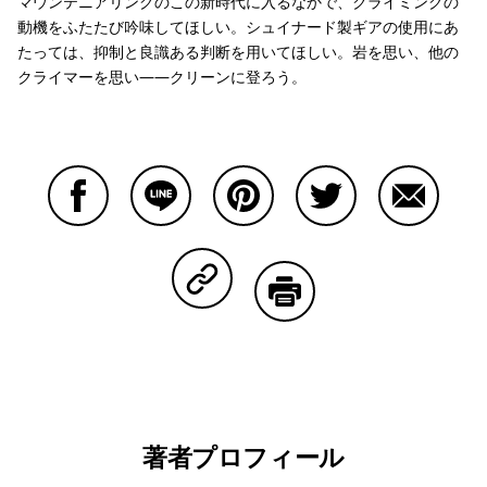
マウンテニアリングのこの新時代に入るなかで、クライミングの
動機をふたたび吟味してほしい。シュイナード製ギアの使用にあ
たっては、抑制と良識ある判断を用いてほしい。岩を思い、他の
クライマーを思い——クリーンに登ろう。
Facebookで共有する
Lineで共有する
Pinterestで共有する
Twitterで共有する
Emailで
Copy Linkで共有する
印刷する
著者プロフィール