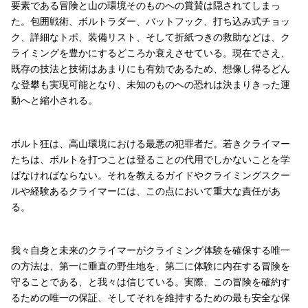
要素である冒険と山の環境そのものへの賞賛は隠されてしまっ
た。包囲戦術、ボルトラダー、バットフック、打ち込み式チョッ
ク、詳細なトポ、装備リスト、そして折紙つきの救助などは、ク
ライミングを豊かにするどころか衰えさせている。現在でさえ、
既存の技法と技術はあまりにも有効であるため、想像し得るどん
な登攀も実現可能となり、未知のものへの恐れは決まりきった運
動へと縮小される。
ボルト狂は、高山環境における最悪の犯罪者だ。若きクライマー
たちは、ボルトを打つことは登ることの代用でしかないことを学
ばなければならない。それを教えるガイドやクライミングスクー
ルや経験あるクライマーには、この点において重大な責任があ
る。
我々自身と未来のクライマーがクライミング体験を確保する唯一
の方法は、第一に垂直の野生地を、第二に体験に内在する冒険を
守ることである、と我々は信じている。実際、この冒険を確約す
るための唯一の保証、そしてそれを維持するための最も安全な保