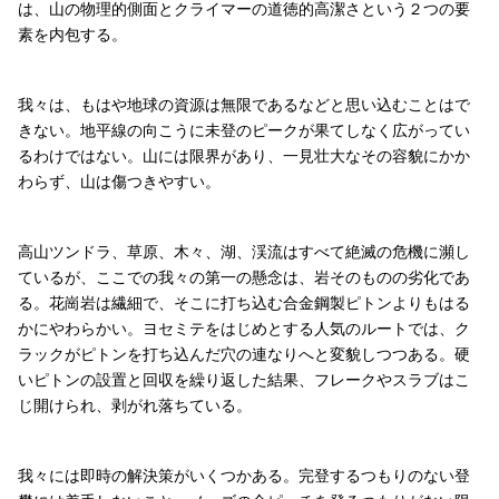
は、山の物理的側面とクライマーの道徳的高潔さという２つの要
素を内包する。
我々は、もはや地球の資源は無限であるなどと思い込むことはで
きない。地平線の向こうに未登のピークが果てしなく広がってい
るわけではない。山には限界があり、一見壮大なその容貌にかか
わらず、山は傷つきやすい。
高山ツンドラ、草原、木々、湖、渓流はすべて絶滅の危機に瀕し
ているが、ここでの我々の第一の懸念は、岩そのものの劣化であ
る。花崗岩は繊細で、そこに打ち込む合金鋼製ピトンよりもはる
かにやわらかい。ヨセミテをはじめとする人気のルートでは、ク
ラックがピトンを打ち込んだ穴の連なりへと変貌しつつある。硬
いピトンの設置と回収を繰り返した結果、フレークやスラブはこ
じ開けられ、剥がれ落ちている。
我々には即時の解決策がいくつかある。完登するつもりのない登