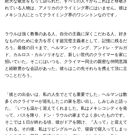
絶大な敬意をもって語られた。すべての人々からこれほど尊敬さ
れている人物は、アメリカのクライミング界にはいません。彼は
メキシコ人にとってクライミング界のワシントンなのです」
ラウルは強く教養のある人、自分の主義に深くこだわる人、好き
なもののために全力を尽くす超完璧主義者として、記憶に残るだ
ろう。最後の日々まで、ヘルマン・ウィング、アンドレ・デルガ
ド、カルロス・カルソリオなど、新しい世代のクライマーを家に
招いていた。そこにはいつも、クライマー同士の親密な仲間意識
と経験豊かな会話があった。彼らはこの先それらを携えて頂に立
つことだろう。
「彼との出会いは、私の人生でとても重要でした」ヘルマンは数
多くのクライマーが巡礼したこの家を思い出し、しみじみと語っ
た。「いつも温かく迎えてくれました。私はメキシコシティを発
って、バスを降り、ドン・ラウルの家までよく歩いたものです。
そこでは１日が終わる頃、彼がドアを開け、『入って』と迎えて
くれる。その後、私はリビングルームで、寝袋で寝入ってしまっ