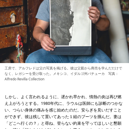
工房で、アルフレドは父の写真を掲げる。彼は父親から商売を学んだだけで
なく、レガシーを受け取った。メキシコ、イダルゴ州パチューカ 写真：
Alfredo Revilla Collection
しかし、よく言われるように、遅かれ早かれ、情熱の炎は再び燃
え上がろうとする。1980年代に、ラウルは医師にも診断のつかな
い、つらい身体の痛みを感じ始めたのだ。安らぎを見いだすこと
ができず、彼は残して置いてあった１組のブーツを掴んだ。妻は
「どこへ行くの？」と尋ね、登らない約束を守ってほしいと懇願