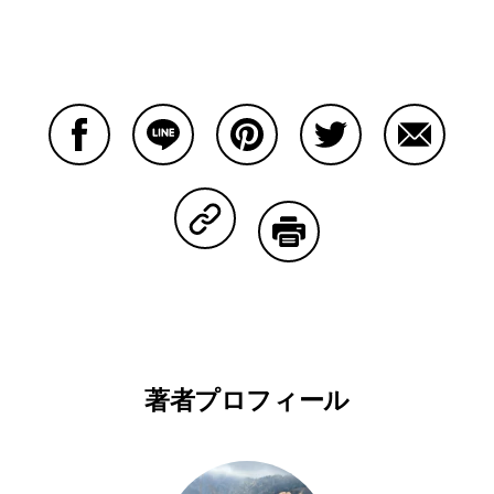
Facebookで共有する
Lineで共有する
Pinterestで共有する
Twitterで共有する
Emailで
Copy Linkで共有する
印刷する
著者プロフィール