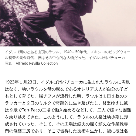
イダルゴ州のとある山頂のラウル。1940～50年代、メキシコのビッグウォー
ル初登の黄金時代、彼はその中心的な人物だった。イダルゴ州パチューカ
写真：Alfredo Revilla Collection
1923年１月23日、イダルゴ州パチューカに生まれたラウルに両親
はなく、幼いラウルを母の親友であるオレリア夫人が自分の子ど
もとして育てた。腸チフスが流行した時、ラウルは１日１枚のク
ラッカーと２口のミルクで奇跡的に生き延びたし、貧乏ゆえに彼
は９歳でTen-Pacの工場で働き始めるなどして、二人で様々な困難
を乗り越えてきた。このようにして、ラウルの人格は幼少期に形
成されていった。そして、その工場は鉱夫の履く頑丈な作業靴専
門の修繕工房であり、そこで習得した技術を生かし、後に彼は名