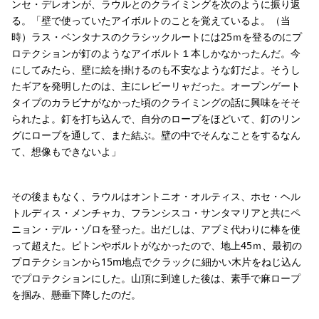
ンセ・デレオンが、ラウルとのクライミングを次のように振り返
る。「壁で使っていたアイボルトのことを覚えているよ。（当
時）ラス・ベンタナスのクラシックルートには25ｍを登るのにプ
ロテクションが釘のようなアイボルト１本しかなかったんだ。今
にしてみたら、壁に絵を掛けるのも不安なような釘だよ。そうし
たギアを発明したのは、主にレビーリャだった。オープンゲート
タイプのカラビナがなかった頃のクライミングの話に興味をそそ
られたよ。釘を打ち込んで、自分のロープをほどいて、釘のリン
グにロープを通して、また結ぶ。壁の中でそんなことをするなん
て、想像もできないよ」
その後まもなく、ラウルはオントニオ・オルティス、ホセ・ヘル
トルディス・メンチャカ、フランシスコ・サンタマリアと共にペ
ニョン・デル・ゾロを登った。出だしは、アブミ代わりに棒を使
って超えた。ピトンやボルトがなかったので、地上45ｍ、最初の
プロテクションから15m地点でクラックに細かい木片をねじ込ん
でプロテクションにした。山頂に到達した後は、素手で麻ロープ
を掴み、懸垂下降したのだ。