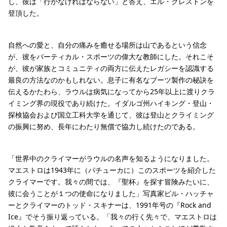
し、彼は「行かなければならない」と答え、エル・クレストンを
登頂した。
自然への愛と、自分の痛みを癒せる場所は山であるという信念
が、彼をバーティカル・スポーツの偉大な教師にした。それこそ
が、彼が家族とコミュニティの両方に伝えたレガシーを認識する
最良の方法なのかもしれない。息子に有名なブーツ製作の秘訣を
伝えるかたわら、ラウルは病気になってから25年以上に渡りクラ
イミング界の現役であり続けた。イダルゴ州ハイキング・登山・
探検協会および国立工科大学を通じて、彼は登山とクライミング
の振興に努め、長年にわたり無償で協力し続けたのである。
「世界中のクライマーがラウルの名声を知るようになりました。
マエストロは1943年に（パチューカに）このスポーツを紹介した
クライマーです。我々の間では、『聖杯』を探す冒険みたいに、
彼に会うことが１つの使命になりました」写真家ビル・ハッチャ
ーとクライマーのトッド・スキナーは、1991年号の『Rock and
Ice』でそう振り返っている。「我々の行く先々で、マエストロは