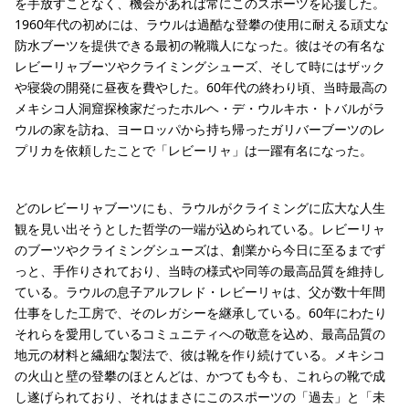
を手放すことなく、機会があれば常にこのスポーツを応援した。
1960年代の初めには、ラウルは過酷な登攀の使用に耐える頑丈な
防水ブーツを提供できる最初の靴職人になった。彼はその有名な
レビーリャブーツやクライミングシューズ、そして時にはザック
や寝袋の開発に昼夜を費やした。60年代の終わり頃、当時最高の
メキシコ人洞窟探検家だったホルヘ・デ・ウルキホ・トバルがラ
ウルの家を訪ね、ヨーロッパから持ち帰ったガリバーブーツのレ
プリカを依頼したことで「レビーリャ」は一躍有名になった。
どのレビーリャブーツにも、ラウルがクライミングに広大な人生
観を見い出そうとした哲学の一端が込められている。レビーリャ
のブーツやクライミングシューズは、創業から今日に至るまでず
っと、手作りされており、当時の様式や同等の最高品質を維持し
ている。ラウルの息子アルフレド・レビーリャは、父が数十年間
仕事をした工房で、そのレガシーを継承している。60年にわたり
それらを愛用しているコミュニティへの敬意を込め、最高品質の
地元の材料と繊細な製法で、彼は靴を作り続けている。メキシコ
の火山と壁の登攀のほとんどは、かつても今も、これらの靴で成
し遂げられており、それはまさにこのスポーツの「過去」と「未