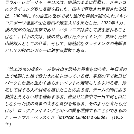
ラウル・レビーリャ・キロスは、情熱のままに行動し、メキシコ
のクライミング界に足跡を残した。国中で尊敬され称賛される彼
は、2009年にその垂直の世界で成し遂げた偉業が認められメキシ
コスポーツ連盟の山岳部門の殿堂入りを果たした。2022年１月、
彼の突然の死は衝撃であり、パタゴニアは決して彼を忘れること
はない。以下の文は、彼の成し遂げたクライミング、熟練した登
山靴職人としての仕事、そして、情熱的なクライミングの先駆者
としての彼のレガシーに対する賛辞である。
「地上30ｍの虚空へ一歩踏み出す恐怖と興奮を知る者、半日岩の
上で格闘した後で飲む水の味を知っている者、寒空の下で数日ビ
バークした後の温かく柔らかいベットの素晴らしさを知る者、帰
宅して愛する人の愛情を感じたことのある者、チームの間にある
愛情と見えない絆を理解する者、岩登りに夢中で一日中何も口に
しなかった後の食事の大きな喜びを知る者、そのような者たちだ
けが、ロッククライミングと山への愛を理解することができるの
だ」―トマス・ベラスケス『Mexican Climber’s Guide』（1955
年）