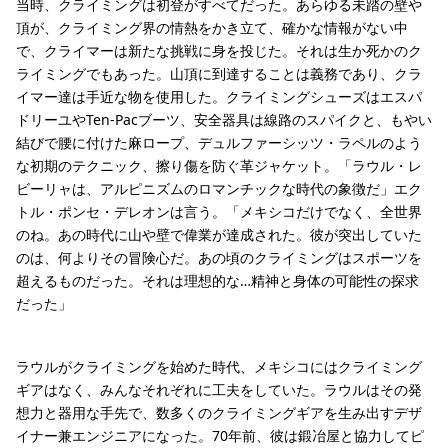
当時、クライミングは初登がすべてだった。あらゆる未踏の壁や
頂が、クライミング界の情熱をかき立て、確かな情報がない中
で、クライマーは新たな挑戦に身を投じた。それは生か死かのク
ライミングでもあった。山頂に到達することは義務であり、クラ
イマー達は手近な物を使用した。クライミングシューズはエスパ
ドリーユやTen-Pacブーツ、安全器具は線路のスパイクと、もやい
結びで腰に付けた麻ロープ、デュルファーシッツ・ラペルのよう
な初期のテクニック、擦り傷を防ぐ革ジャケット。「ラウル・レ
ビーリャは、アルピニズムのロマンチックな時代の象徴だ」エク
トル・ポンセ・デレオンは言う。「メキシコだけでなく、全世界
のね。あの時代に山や壁で偉業が達成された。彼が突出していた
のは、何よりその冒険心だ。あの頃のクライミングはスポーツを
超えるものだった。それは理想的な…精神と身体の可能性の探求
だった」
ラウルがクライミングを始めた時代、メキシコにはクライミング
ギアはなく、みんなそれぞれに工夫をしていた。ラウルはその発
想力と器用な手先で、数多くのクライミングギアを生み出すデザ
イナー兼エンジニアになった。70年前、彼は鍛冶屋と協力してピ