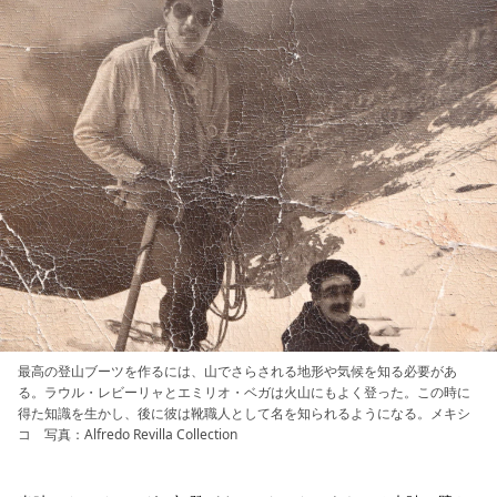
最高の登山ブーツを作るには、山でさらされる地形や気候を知る必要があ
る。ラウル・レビーリャとエミリオ・ベガは火山にもよく登った。この時に
得た知識を生かし、後に彼は靴職人として名を知られるようになる。メキシ
コ 写真：Alfredo Revilla Collection