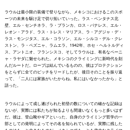
ラウルは最小限の装備で登りながら、メキシコにおけるこのスポ
ーツの未来を駆け足で切り拓いていった。ラス・ベンタナス北
壁、エル・センチネラ、ラ・ブランカ、ロス・パナレス、エル・
レオン・アラド、ラス・トレス・マリアス、ラ・アグジャ・デ・
ラス・モンジタス、エル・コラソン、エル・シルコ・デル・クレ
ストン、ラ・ペズニャ、ラムエラ。1942年、ホセ・ヘルトルディ
ス、アントニオ、フランシスコ、そしてラウルは、有名なペーニ
ャ・ラヤダに魅せられた。メキシコのクライミングに新時代を刻
んだルートだ。ロープは結んでいるものの、彼はプロテクション
をとらずに全てのピッチをリードしたが、後日そのことを振り返
って、「二人には家族がいたからね。私にはいなかったから」と
語った。
ラウルによって成し遂げられた初登の数についての確かな記録は
ないが、実際には私たちが知るよりも間違いなくもっと多いはず
だ。彼は、登山靴やギアといった、自身のクライミング哲学の一
部としての発明によってその名を知られているが、実際に残した