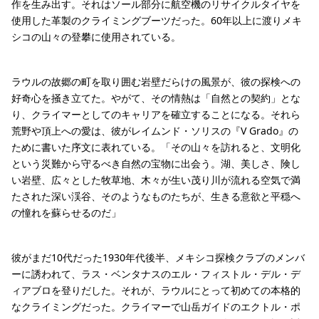
作を生み出す。それはソール部分に航空機のリサイクルタイヤを
使用した革製のクライミングブーツだった。60年以上に渡りメキ
シコの山々の登攀に使用されている。
ラウルの故郷の町を取り囲む岩壁だらけの風景が、彼の探検への
好奇心を掻き立てた。やがて、その情熱は「自然との契約」とな
り、クライマーとしてのキャリアを確立することになる。それら
荒野や頂上への愛は、彼がレイムンド・ソリスの『V Grado』の
ために書いた序文に表れている。「その山々を訪れると、文明化
という災難から守るべき自然の宝物に出会う。湖、美しさ、険し
い岩壁、広々とした牧草地、木々が生い茂り川が流れる空気で満
たされた深い渓谷、そのようなものたちが、生きる意欲と平穏へ
の憧れを蘇らせるのだ」
彼がまだ10代だった1930年代後半、メキシコ探検クラブのメンバ
ーに誘われて、ラス・ベンタナスのエル・フィストル・デル・デ
ィアブロを登りだした。それが、ラウルにとって初めての本格的
なクライミングだった。クライマーで山岳ガイドのエクトル・ポ