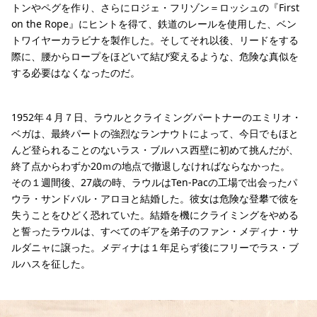
トンやペグを作り、さらにロジェ・フリゾン＝ロッシュの『First
on the Rope』にヒントを得て、鉄道のレールを使用した、ベン
トワイヤーカラビナを製作した。そしてそれ以後、リードをする
際に、腰からロープをほどいて結び変えるような、危険な真似を
する必要はなくなったのだ。
1952年４月７日、ラウルとクライミングパートナーのエミリオ・
ベガは、最終パートの強烈なランナウトによって、今日でもほと
んど登られることのないラス・ブルハス西壁に初めて挑んだが、
終了点からわずか20ｍの地点で撤退しなければならなかった。
その１週間後、27歳の時、ラウルはTen-Pacの工場で出会ったパ
ウラ・サンドバル・アロヨと結婚した。彼女は危険な登攀で彼を
失うことをひどく恐れていた。結婚を機にクライミングをやめる
と誓ったラウルは、すべてのギアを弟子のファン・メディナ・サ
ルダニャに譲った。メディナは１年足らず後にフリーでラス・ブ
ルハスを征した。