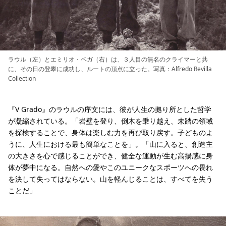
ラウル（左）とエミリオ・ベガ（右）は、３人目の無名のクライマーと共
に、その日の登攀に成功し、ルートの頂点に立った。写真：Alfredo Revilla
Collection
『V Grado』のラウルの序文には、彼が人生の拠り所とした哲学
が凝縮されている。「岩壁を登り、倒木を乗り越え、未踏の領域
を探検することで、身体は楽しむ力を再び取り戻す。子どものよ
うに、人生における最も簡単なことを」。「山に入ると、創造主
の大きさを心で感じることができ、健全な運動が生む高揚感に身
体が夢中になる。自然への愛やこのユニークなスポーツへの畏れ
を決して失ってはならない。山を軽んじることは、すべてを失う
ことだ」