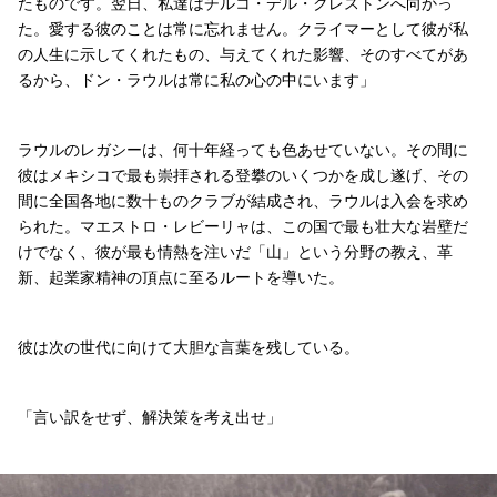
たものです。翌日、私達はチルコ・デル・クレストンへ向かっ
た。愛する彼のことは常に忘れません。クライマーとして彼が私
の人生に示してくれたもの、与えてくれた影響、そのすべてがあ
るから、ドン・ラウルは常に私の心の中にいます」
ラウルのレガシーは、何十年経っても色あせていない。その間に
彼はメキシコで最も崇拝される登攀のいくつかを成し遂げ、その
間に全国各地に数十ものクラブが結成され、ラウルは入会を求め
られた。マエストロ・レビーリャは、この国で最も壮大な岩壁だ
けでなく、彼が最も情熱を注いだ「山」という分野の教え、革
新、起業家精神の頂点に至るルートを導いた。
彼は次の世代に向けて大胆な言葉を残している。
「言い訳をせず、解決策を考え出せ」