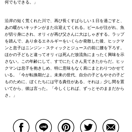
何でもできる。」
沿岸の短く荒くれた川で、再び長くすばらしい１日を過ごすと、
あの暖かいキッチンがまた出迎えてくれる。ビールが注がれ、魚
が切り身にされ、オリィが再び父さんに大はしゃぎする。ラップ
を踏んで、あり余るエネルギーをいくらか発散した後、ヒックマ
ンと息子はニンジン・スティックとジュースの前に腰を下ろす。
ほかの子どもと違ってオリィは死んだ放流魚にまったく興味を示
さない。この年齢にして、すでにたくさん見てきたからだ。ヒッ
クマンは息子を抱きしめ、特に意味もなく肩にまとわりつかせて
いる。「今が転換期だよ。未来の世代、自分の子どもやその子ど
ものために、ぼくたちには守る責任がある、それは」少し間を置
いてから、彼は言った。「今しくじれば、ずっとそのままだから
さ。」