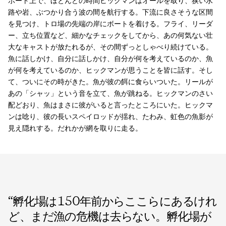
ボート上で、ほとんどの時間ヒックマンはオールを取り、狭い水
路や岩、ぶつかり合う波の間を航行する。下流に良さそうな区間
を見つけ、トロ場の先端の岸にボートを着ける。フライ、リーダ
ー、立ち位置など、細かなチェックをしてから、あの何気ない壮
大なキャストが放たれるが、その間ずっとしゃべり続けている。
魚に話しかけ、自分に話しかけ、自分が何を考えているのか、魚
が何を考えているのか、ヒックマンが思うことを皆に話す。そし
て、ついにその時がきた。魚が彼の餌に食らいついた。リールが
あの「シャッ」という音を立て、魚が跳ねる。ヒックマンのさい
配どおり、魚はまさに彼がいると言ったところにいた。ヒックマ
ンは唸り、彼の長いスペイロッドが揺れ、たわみ、虹色の魚影が
見え隠れする。だれかが網を取りに走る。
“
孵化場は150年前からここらにあるけれ
ど、まだ漁の危機は去らない。孵化場が