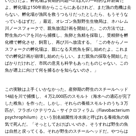
いだけだよ。孵化場は長期的問題へのほんの一時的な絆創膏だ
よ。孵化場は150年前からここらにあるけれど、まだ漁の危機は去
らない。孵化場が漁民を救うつもりだったとしたら、もうそうな
っているはずだ。」最近、オレゴン魚類野生生物局は、ネハレム
川ノースフォークで、親魚放流計画を開始した。この方法では、
野生魚のペアを川から捕獲し、魚卵と魚精を採取し、受精卵を孵
化槽で孵化させ、飼育し、再び川へ放流する。「この冬からノー
スフォークの孵化場は、親になる天然魚を探し始めたよ。これま
での孵化計画が崩壊し始めたらしい。まだ親魚の採取を開始した
ばかりだけれど、市民の意見も科学もあったものじゃない。この
魚が遡上に向けて何を捕るかを知らないのさ。」
この実験は上手くいかなかった。産卵期の野生のスチールヘッド
14組を川で捕獲し、４万2,000匹のスモルト（海水への適応が完了
した稚魚）を作った。しかし、それらの養殖スモルトのうち３万
匹が、フラボバクテリウム・サイクロフィラム（Flavobacterium
psychrophilum）という別名細菌性冷水病と呼ばれる養殖魚の病
気で死んだ。「そっとしておけばいいのさ。そうすれば野生の魚
は自然と戻ってくる。それが野生のスチールヘッドだ。やつらは