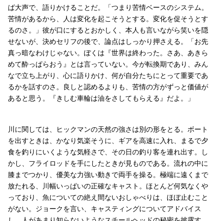
ば大声で、語りかけることだ。「つまり苦情ベースのシステム。
苦情があるから、人は変化を起こそうとする。変化を促そうとす
るのさ。」彼が口にするとおかしく、本人も言いながら笑いを隠
せないが、決めセリフの後で、論点はしっかり押さえる。「お先
真っ暗なわけじゃない。ぼくは『世界は終わった。さあ、あきら
めて酔っぱらおう』とは言っていない。今が転換期であり、みん
なで立ち上がり、心に語りかけ、何が自分たちにとって重要であ
るかを話すのさ。良しと認めるよりも、苦情の方がずっと価値が
あると思う。『きしむ車輪は油をさしてもらえる』だよ。」
川に関しては、ヒックマンの天然の強さは別の形をとる。ボート
を出すときは、かなり気楽そうに、ギアを高速に入れ、まるで夕
食を釣りにいくような気軽さで、その日の釣り客を連れ出す。し
かし、フライロッドを手にしたときが見ものである。流れの中に
膝までつかり、優美な力強い動きで両手を操る。極端に遠くまで
放たれる、川幅いっぱいの正確なキャスト。ほとんど何気なくや
っており、魚についての絶え間ないおしゃべりは、ほぼ止むこと
がない。ジョークを言い、キャスティングについてアドバイス
し、人があまり知らないようなスチールヘッドの秘密を披露す