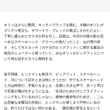
オリィはさらに数回、キッチンでラップを踏む。大鍋のポゾレが
グツグツ煮立ち、サワードウ・ブレッドの香ばしさがただよい、
丁寧に盛られたサラダが目を引く。話題は、今日の川面の影が完
ぺきなスチールヘッド・グリーンの色だったこと、山の雪の深
さ、そしてサスカッチ（カナダのビッグフット）に関する最近の
地元のニュースへと移っていく。みなオリィがビッグフットにつ
いて何か話すだろうと期待する。
息子同様、ヒックマンも快活で、ビッグフット、スチールヘッ
ド、川について話すときは特にそうだが、中でもスチールヘッド
と川は特別だ。手振りをまじえ、次第に大きな声で、次々と早口
で言葉が飛び出すようになる。「生活のためだけにフライフィッ
シングをしているわけじゃない。精神の健全性のためさ。」こん
な悲惨な水曜日の夕刻に、ヒックマンが遅くまで戸外にいるの
は、釣りだけではない何かがある。「責任感が芽生えるという