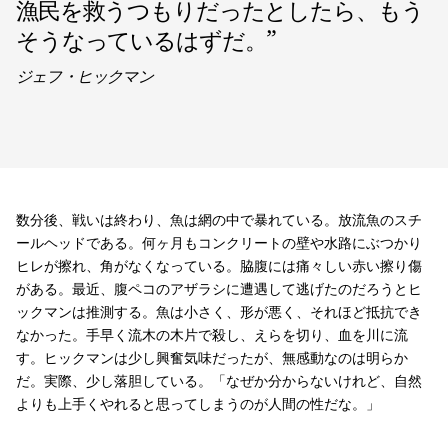
漁民を救うつもりだったとしたら、もう
そうなっているはずだ。
”
ジェフ・ヒックマン
数分後、戦いは終わり、魚は網の中で暴れている。放流魚のスチ
ールヘッドである。何ヶ月もコンクリートの壁や水路にぶつかり
ヒレが擦れ、角がなくなっている。脇腹には痛々しい赤い擦り傷
がある。最近、腹ペコのアザラシに遭遇して逃げたのだろうとヒ
ックマンは推測する。魚は小さく、形が悪く、それほど抵抗でき
なかった。手早く流木の木片で殺し、えらを切り、血を川に流
す。ヒックマンは少し興奮気味だったが、無感動なのは明らか
だ。実際、少し落胆している。「なぜか分からないけれど、自然
よりも上手くやれると思ってしまうのが人間の性だな。」