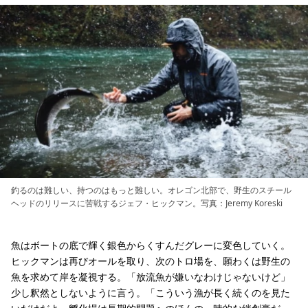
釣るのは難しい、持つのはもっと難しい。オレゴン北部で、野生のスチール
ヘッドのリリースに苦戦するジェフ・ヒックマン。写真：Jeremy Koreski
魚はボートの底で輝く銀色からくすんだグレーに変色していく。
ヒックマンは再びオールを取り、次のトロ場を、願わくは野生の
魚を求めて岸を凝視する。「放流魚が嫌いなわけじゃないけど」
少し釈然としないように言う。「こういう漁が長く続くのを見た