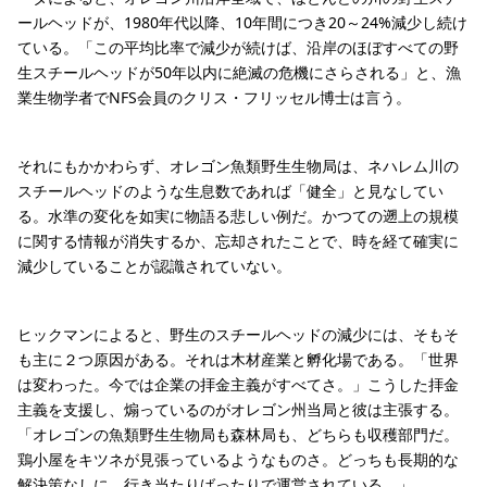
ールヘッドが、1980年代以降、10年間につき20～24%減少し続け
ている。「この平均比率で減少が続けば、沿岸のほぼすべての野
生スチールヘッドが50年以内に絶滅の危機にさらされる」と、漁
業生物学者でNFS会員のクリス・フリッセル博士は言う。
それにもかかわらず、オレゴン魚類野生生物局は、ネハレム川の
スチールヘッドのような生息数であれば「健全」と見なしてい
る。水準の変化を如実に物語る悲しい例だ。かつての遡上の規模
に関する情報が消失するか、忘却されたことで、時を経て確実に
減少していることが認識されていない。
ヒックマンによると、野生のスチールヘッドの減少には、そもそ
も主に２つ原因がある。それは木材産業と孵化場である。「世界
は変わった。今では企業の拝金主義がすべてさ。」こうした拝金
主義を支援し、煽っているのがオレゴン州当局と彼は主張する。
「オレゴンの魚類野生生物局も森林局も、どちらも収穫部門だ。
鶏小屋をキツネが見張っているようなものさ。どっちも長期的な
解決策なしに、行き当たりばったりで運営されている。」