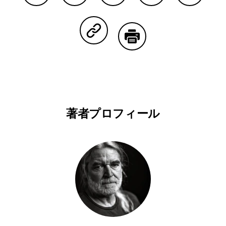
Facebookで共有する
Lineで共有する
Pinterestで共有する
Twitterで共有する
Emailで
Copy Linkで共有する
印刷する
著者プロフィール