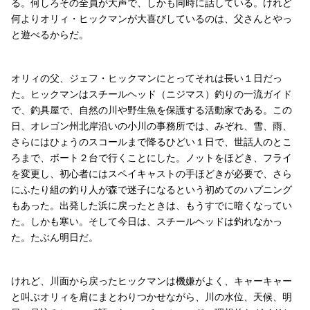
る。何しろその全員が大声で、しかも同時に話している。けれど
何よりオリィ・ヒックマンが大喜びしているのは、父さんとやっ
と遊べるからだ。
オリィの父、ジェフ・ヒックマンにとってそれは長い１日だっ
た。ヒックマンはスチールヘッド（ニジマス）釣りの一流ガイド
で、釣具屋で、自然の川や野生魚を保護する活動家である。この
日、オレゴン州北岸沿いの小川の事務所では、みぞれ、雪、雨、
さらにはひょうのスコールまで降るひどい１日で、世話人のとこ
ろまで、ボート２台で行くことにした。ノットをほどき、フライ
を変更し、初心者にはスペイキャストの手ほどきが必要で、さら
にふたり組の釣り人が森で迷子になるという初めてのハプニング
もあった。出発した浜に戻ったときは、もうすでに暗くなってい
た。しかも寒い。そして今日は、スチールヘッドは釣れなかっ
た。たぶん明日だ。
けれど、川面から戻ったヒックマンは機嫌がよく、キャーキャー
と叫ぶオリィを肩にまとわりつかせながら、川の水位、天候、明