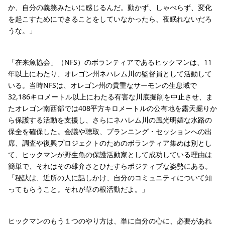
か、自分の義務みたいに感じるんだ。動かず、しゃべらず、変化
を起こすためにできることをしていなかったら、夜眠れないだろ
うな。」
「在来魚協会」（NFS）のボランティアであるヒックマンは、11
年以上にわたり、オレゴン州ネハレム川の監督員として活動して
いる。当時NFSは、オレゴン州の貴重なサーモンの生息域で
32,186キロメートル以上にわたる有害な川底掘削を中止させ、ま
たオレゴン南西部では408平方キロメートルの公有地を露天掘りか
ら保護する活動を支援し、さらにネハレム川の風光明媚な水路の
保全を確保した。会議や聴取、プランニング・セッションへの出
席、調査や復興プロジェクトのためのボランティア集めは別とし
て、ヒックマンが野生魚の保護活動家として成功している理由は
簡単で、それはその雄弁さとひたすらポジティブな姿勢にある。
「秘訣は、近所の人に話しかけ、自分のコミュニティについて知
ってもらうこと。それが草の根活動だよ。」
ヒックマンのもう１つのやり方は、単に自分の心に、必要があれ