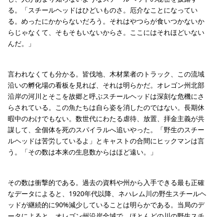
る。「スチールヘッドはひどいものさ。厄介なことになってい
る。めったにかからないだろう。それはやつらが食いつかないか
らじゃなくて、そもそもいないからさ。ここにはそれほどいない
んだ。」
言われなくても分かる。皆伐地、木材業者のトラック、この流域
沿いの孵化場の看板を見れば、それは明らかだ。オレゴン州北部
沿岸の河川とそこを故郷と呼ぶスチールヘッドは深刻な危機にさ
らされている。この魚たちは自ら姿を消したのではない。長期休
暇中のわけでもない。数世代にわたる虐待、放置、拝金主義が共
謀して、全個体を死のスパイラルへ追いやった。「野生のスチー
ルヘッドは苦労しているよ」とキャストの合間にヒックマンは言
う。「その数は本来の生息数からはほど遠い。」
その数は衝撃的である。過去の資料や州から入手できる最も正確
なデータによると、1920年代以降、ネハレム川の野生スチールヘ
ッドが継続的に90%減少していることは明らかである。当局のデ
ータによると、オレゴン州沿岸全域で、ほとんどの川の野生スチ