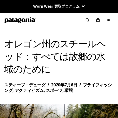
地球が私たちの唯一の株主
オレゴン州のスチールヘ
ッド：すべては故郷の水
域のために
スティーブ・デューダ
/
2020年7月6日
/
フライフィッシ
ング
,
アクティビズム
,
スポーツ
,
環境