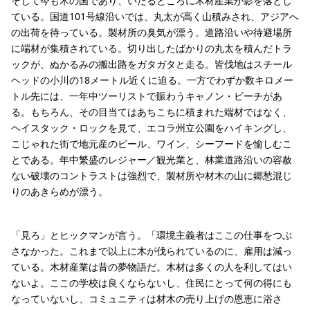
そして今も木の国であり、いたるところに木材産業が影を落とし
ている。国道101号線沿いでは、丸太が高く山積みされ、アジアへ
の出荷を待っている。製材所の臭気が漂う。道路沿いや待避場所
に端材が集積されている。切り出したばかりの丸太を積んだトラ
ックが、ぬかるみの搬出路をガタガタと走る。皆伐地はスチール
ヘッドの小川の18メートル近くに迫る。一方でわずか数キロメー
トル先には、一年中ツーリストで賑わうキャノン・ビーチがあ
る。もちろん、その目当てはあちこちに積まれた端材ではなく、
ヘイスタック・ロックを見て、エコラ州立公園をハイキングし、
こじゃれた街で地元産のビール、ワイン、シーフードを愉しむこ
とである。年中繁盛のレジャー／観光業と、林業道路沿いの容赦
ない破壊のコントラストは強烈で、製材所や材木の山に郷愁混じ
りのあきらめが漂う。
「見ろ」とヒックマンが言う。「環境主義者はここの仕事をつぶ
さなかった。これまで以上に木が伐られているのに、雇用は減っ
ている。木材産業は昔の夢物語だ。木材は多くの人を利してはい
ないよ。ここの学校は良くならないし、住民にとって何の得にも
なっていないし、コミュニティは材木の売り上げの恩恵に浴さ