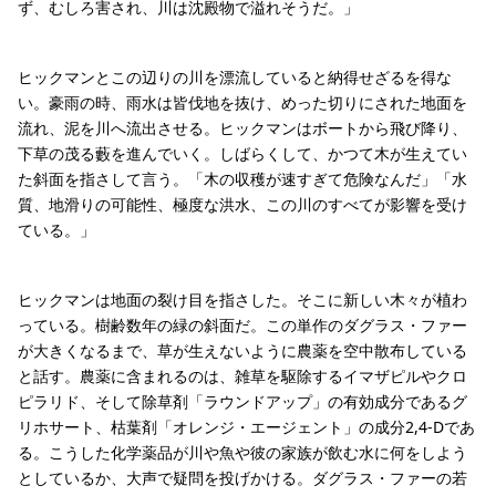
ず、むしろ害され、川は沈殿物で溢れそうだ。」
ヒックマンとこの辺りの川を漂流していると納得せざるを得な
い。豪雨の時、雨水は皆伐地を抜け、めった切りにされた地面を
流れ、泥を川へ流出させる。ヒックマンはボートから飛び降り、
下草の茂る藪を進んでいく。しばらくして、かつて木が生えてい
た斜面を指さして言う。「木の収穫が速すぎて危険なんだ」「水
質、地滑りの可能性、極度な洪水、この川のすべてが影響を受け
ている。」
ヒックマンは地面の裂け目を指さした。そこに新しい木々が植わ
っている。樹齢数年の緑の斜面だ。この単作のダグラス・ファー
が大きくなるまで、草が生えないように農薬を空中散布している
と話す。農薬に含まれるのは、雑草を駆除するイマザピルやクロ
ピラリド、そして除草剤「ラウンドアップ」の有効成分であるグ
リホサート、枯葉剤「オレンジ・エージェント」の成分2,4-Dであ
る。こうした化学薬品が川や魚や彼の家族が飲む水に何をしよう
としているか、大声で疑問を投げかける。ダグラス・ファーの若