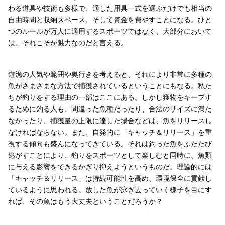
わる道具や技術も多様で、適した用具一式を選ぶだけでも相当の
自由時間と収納スペース、そして資金を費やすことになる。ひと
つのルールが万人に適用するスポーツではなく、大部分において
は、それこそが魅力なのだと言える。
遊漁の人気や範囲や奥行きを考えると、それにより非常に多種の
魚がさまざまな方法で捕獲されているということにもなる。私た
ちが釣りをする理由の一部はここにある。しかし獲物をキープす
るために釣る人も、間違った魚種だったり、合法のサイズに満た
なかったり、捕獲量の上限に達した場合などは、魚をリリースし
なければならない。また、自発的に「キャッチ＆リリース」を重
視する傾向も盛んになってきている。それは釣った魚をふたたび
逃がすことにより、釣りをスポーツとして楽しむと同時に、魚類
に与える影響をできるかぎり抑えようというものだ。理論的には
「キャッチ＆リリース」は持続可能性を高め、環境保全に貢献し
ているように思われる。放した魚が泳ぎ去っていく様子を目にす
れば、その魚はもう大丈夫ということだろうか？