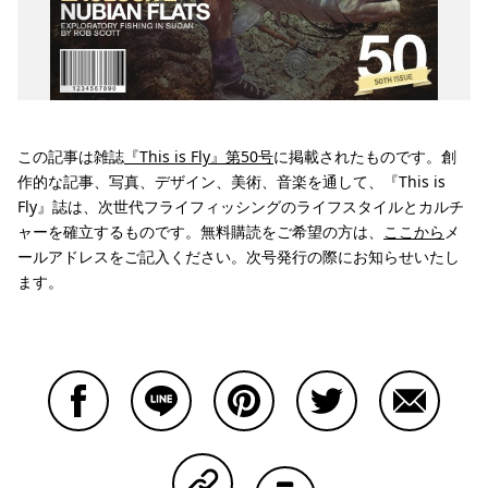
この記事は雑誌
『This is Fly』第50号
に掲載されたものです。創
作的な記事、写真、デザイン、美術、音楽を通して、『This is
Fly』誌は、次世代フライフィッシングのライフスタイルとカルチ
ャーを確立するものです。無料購読をご希望の方は、
ここから
メ
ールアドレスをご記入ください。次号発行の際にお知らせいたし
ます。
Facebookで共有する
Lineで共有する
Pinterestで共有する
Twitterで共有する
Emailで