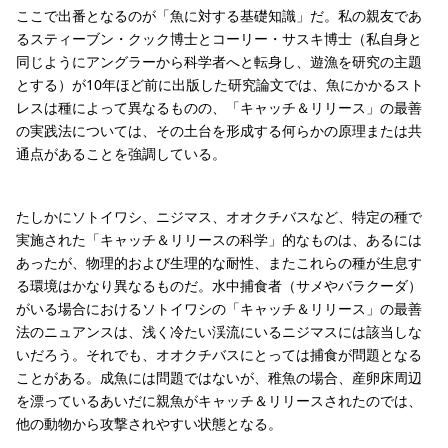
ここで出番となるのが「魚に対する基礎知識」だ。私の親友であ
るスティーブン・クック博士とコーリー・サスキ博士（私自身と
同じようにアングラーから科学者へと転身し、遊漁を研究の主題
とする）が10年ほど前に出版した研究論文では、魚にかかるスト
レスは種によって異なるものの、「キャッチ＆リリース」の最善
の実践法については、その土台を形成する何らかの原理または共
通点があることを強調している。
たしかにソトイワシ、ニジマス、オオクチバスなど、特定の種で
実施された「キャッチ＆リリースの科学」的なものは、あるには
あったが、物理的および生理的な耐性、またこれらの種が生息す
る環境はかなり異なるものだ。水中捕食者（サメやバラクーダ）
がいる場合におけるソトイワシの「キャッチ＆リリース」の最善
法のニュアンスは、浅く冷たい渓流にいるニジマスには該当しな
いだろう。それでも、オオクチバスにとっては捕食が問題となる
ことがある。成魚には問題ではないが、稚魚の場合、産卵床周辺
を漂っているあいだに親魚がキャッチ＆リリースされたのでは、
他の動物から攻撃されやすい状態となる。