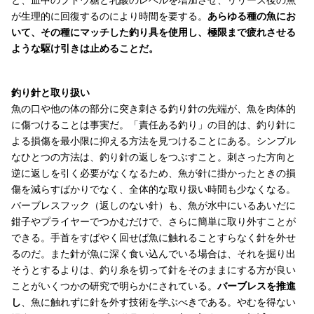
が生理的に回復するのにより時間を要する。
あらゆる種の魚にお
いて、その種にマッチした釣り具を使用し、極限まで疲れさせる
ような駆け引きは止めることだ。
釣り針と取り扱い
魚の口や他の体の部分に突き刺さる釣り針の先端が、魚を肉体的
に傷つけることは事実だ。「責任ある釣り」の目的は、釣り針に
よる損傷を最小限に抑える方法を見つけることにある。シンプル
なひとつの方法は、釣り針の返しをつぶすこと。刺さった方向と
逆に返しを引く必要がなくなるため、魚が針に掛かったときの損
傷を減らすばかりでなく、全体的な取り扱い時間も少なくなる。
バーブレスフック（返しのない針）も、魚が水中にいるあいだに
鉗子やプライヤーでつかむだけで、さらに簡単に取り外すことが
できる。手首をすばやく回せば魚に触れることすらなく針を外せ
るのだ。また針が魚に深く食い込んでいる場合は、それを掘り出
そうとするよりは、釣り糸を切って針をそのままにする方が良い
ことがいくつかの研究で明らかにされている。
バーブレスを推進
し
、魚に触れずに針を外す技術を学ぶべきである。やむを得ない