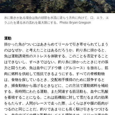
水に動きがある場合は魚の頭部を水流に逆らう方向に向けて、口、エラ、エ
ラぶたを通る水の流れを最大限にする。Photo: Bryan Gregson
運動
掛かった魚がついにはあきらめてリールで引き寄せられてしまう
のはなぜか、と考えたことはあるだろうか。釣り糸に掛かると、
魚は運動誘発性のストレスを体験する。このことを否定すること
はできないし、すべきではない。釣り糸に掛かったときにその張
力と闘うため、魚は血中にブドウ糖（グルコース）を放出し、筋
肉に燃料を供給して抵抗できるようにする。すべての脊椎動物
は、食物を探しているとき、交配相手獲得のために競争すると
き、捕食動物から逃げるときなどに、この方法で運動燃料を補給
する。長時間にわたる運動、また関連する筋活動も、血中に乳酸
を蓄積することになる。これは筋機能に対して雪だるま式の効果
をもたらす。人間がレースで走った際、ふくらはぎや腿の筋肉が
つるのと同じことだ。釣りであまりにも長く駆け引きをつづける
と、血中のブドウ糖と乳酸のレベルを増加させ、リリース後の魚