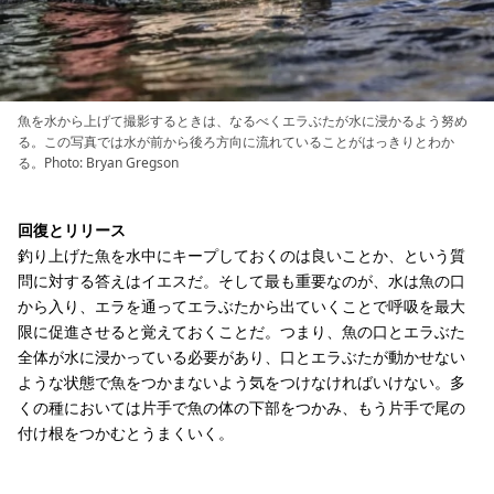
魚を水から上げて撮影するときは、なるべくエラぶたが水に浸かるよう努め
る。この写真では水が前から後ろ方向に流れていることがはっきりとわか
る。Photo: Bryan Gregson
回復とリリース
釣り上げた魚を水中にキープしておくのは良いことか、という質
問に対する答えはイエスだ。そして最も重要なのが、水は魚の口
から入り、エラを通ってエラぶたから出ていくことで呼吸を最大
限に促進させると覚えておくことだ。つまり、魚の口とエラぶた
全体が水に浸かっている必要があり、口とエラぶたが動かせない
ような状態で魚をつかまないよう気をつけなければいけない。多
くの種においては片手で魚の体の下部をつかみ、もう片手で尾の
付け根をつかむとうまくいく。