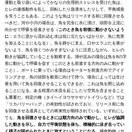
運動と取り扱いによってかなりの生理的ストレスを受けた魚は、
ヒレの連係動作を乱し、回転したり急潜水したりして、平衡感覚
を失うこともある。このような魚はリリースする前に回復させる
べきだ。河や小川の場合は、魚を完全に水に浸け、頭部を上流に
向かせて呼吸を促進させる（
このとき魚を前後に動かさないよう
に
：エラに逆から流れ込む水は役に立たないばかりか、魚に危害
を加えることにもなる）。魚を静かに支え、口やエラぶたを塞が
ないよう、魚を強くつかみすぎないように注意しながら、ヒレの
動きが協調していることを観察する。湖や淀みの場合は魚を8の字
形に動かして呼吸を促す（このときも前進する方向のみに動かす
こと）。ボートに乗っている場合はモーターを前進方向でアイド
リングさせ、魚の頭部を船首に向けて持つ。場合によっては生け
簀を用いて魚を回復させることもできるが、これは魚を閉じ込め
ることになる。ある程度の水流を起こしたり空気を含ませること
も重要だ。特定の種（タイヘイヨウサケやソトイワシなど）では
「リカバリーバッグ」の有効性が試されており、リリース前に魚
を回復させる道具としての将来性が期待されている。いずれにし
ても、
魚を回復させるときには順方向のみで動かし、ヒレが協調
した動きを示し、自力で平衡状態を保ち、積極的に泳ぎ去ってい
く様子が認められたときに放すということになる。
捕食動物（サ