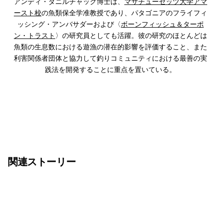
アンディ・ダニルチャック博士は、
マサチューセッツ大学アマ
ースト校
の魚類保全学准教授であり、パタゴニアのフライフィ
ッシング・アンバサダーおよび〈
ボーンフィッシュ＆ターポ
ン・トラスト
〉の研究員としても活躍。彼の研究のほとんどは
魚類の生息数における遊漁の潜在的影響を評価すること、また
利害関係者団体と協力して釣りコミュニティにおける最善の実
践法を開発することに重点を置いている。
関連ストーリー