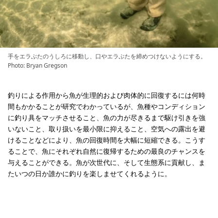
手をエラぶたのうしろに移動し、口やエラぶたを締めつけないようにする。
Photo: Bryan Gregson
釣りによる作用から魚が生理的および肉体的に回復するには何時
間もかかることが研究でわかっているが、魚種やコンディション
に釣り具をマッチさせること、魚の力が尽きるまで駆け引きを強
いないこと、取り扱いを最小限に抑えること、空気への露出を避
けることなどにより、魚の回復時間を大幅に短縮できる。こうす
ることで、魚にそれぞれ自然に復帰するための最良のチャンスを
与えることができる。魚が次世代に、そして生態系に貢献し、ま
たいつの日か誰かに釣りを楽しませてくれるように。