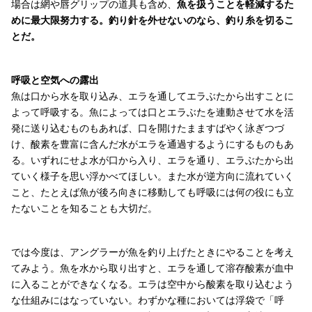
場合は網や唇グリップの道具も含め、
魚を扱うことを軽減するた
めに最大限努力する。釣り針を外せないのなら、釣り糸を切るこ
とだ。
呼吸と空気への露出
魚は口から水を取り込み、エラを通してエラぶたから出すことに
よって呼吸する。魚によっては口とエラぶたを連動させて水を活
発に送り込むものもあれば、口を開けたまますばやく泳ぎつづ
け、酸素を豊富に含んだ水がエラを通過するようにするものもあ
る。いずれにせよ水が口から入り、エラを通り、エラぶたから出
ていく様子を思い浮かべてほしい。また水が逆方向に流れていく
こと、たとえば魚が後ろ向きに移動しても呼吸には何の役にも立
たないことを知ることも大切だ。
では今度は、アングラーが魚を釣り上げたときにやることを考え
てみよう。魚を水から取り出すと、エラを通して溶存酸素が血中
に入ることができなくなる。エラは空中から酸素を取り込むよう
な仕組みにはなっていない。わずかな種においては浮袋で「呼