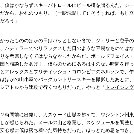
、僕はかならずスキーパトロールにビール樽を贈るんだ。シー
だから、お礼のつもり。（一瞬沈黙して）そうすれば、もし立
だろう」
かったもののほかの日はパッとしない冬で、ジェリーと息子の
、バチェラーでのリラックスした日のような容易なものではな
りを考慮しなくてはならなかったからだ。
ボールドフェイス・
国と相談したあげく、僕らのためにあるはずのない時間を作っ
とアレックスとブリティッシュ・コロンビアのネルソンで、午
はほかの山小屋でバックカントリースキーを撮影したあとに、
シアトルから速攻で行くつもりだった。やっと「
トレイシング
２時間前に出発し、カスケード山脈を超えて、ワシントン州東
しが感じられた。メールの山と格闘し、スケジュールを調整し
安心感に僕は落ち着いた気持ちだった。ほっとため息をつき、