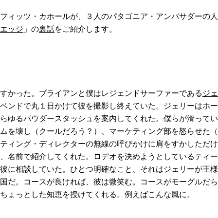
フィッツ・カホールが、３人のパタゴニア・アンバサダーの人
エッジ
」の
裏話
をご紹介します。
すかった。ブライアンと僕はレジェンドサーファーである
ジェ
ベンドで丸１日かけて彼を撮影し終えていた。ジェリーはホー
らゆるパウダースタッシュを案内してくれた。僕らが滑ってい
ムを壊し（クールだろう？）、マーケティング部を怒らせた（
ティング・ディレクターの無線の呼びかけに肩をすかしただけ
、名前で紹介してくれた。ロデオを決めようとしているティー
彼に相談していた。ひとつ明確なこと、それはジェリーが王様
国だ。コースが良ければ、彼は微笑む。コースがモーグルだら
ちょっとした知恵を授けてくれる。例えばこんな風に。