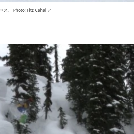
to: Fitz Cahallと