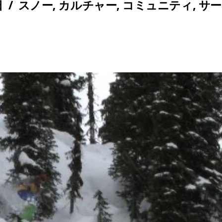
日
/
スノー
,
カルチャー
,
コミュニティ
,
サー