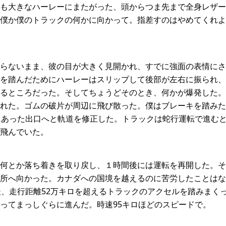
も大きなハーレーにまたがった、頭からつま先まで全身レザー
僕か僕のトラックの何かに向かって。指差すのはやめてくれよ
らないまま、彼の目が大きく見開かれ、すでに強面の表情にさ
を踏んだためにハーレーはスリップして後部が左右に振られ、あ
るところだった。そしてちょうどそのとき、何かが爆発した。
れた。ゴムの破片が周辺に飛び散った。僕はブレーキを踏みた
にあった出口へと軌道を修正した。トラックは蛇行運転で進む
飛んでいた。
何とか落ち着きを取り戻し、１時間後には運転を再開した。そ
所へ向かった。カナダへの国境を越えるのに苦労したことはな
後、走行距離52万キロを超えるトラックのアクセルを踏みまく
ってまっしぐらに進んだ。時速95キロほどのスピードで。