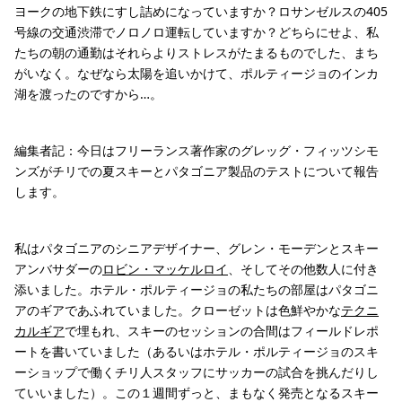
ヨークの地下鉄にすし詰めになっていますか？ロサンゼルスの405
号線の交通渋滞でノロノロ運転していますか？どちらにせよ、私
たちの朝の通勤はそれらよりストレスがたまるものでした、まち
がいなく。なぜなら太陽を追いかけて、ポルティージョのインカ
湖を渡ったのですから…。
編集者記：今日はフリーランス著作家のグレッグ・フィッツシモ
ンズがチリでの夏スキーとパタゴニア製品のテストについて報告
します。
私はパタゴニアのシニアデザイナー、グレン・モーデンとスキー
アンバサダーの
ロビン・マッケルロイ
、そしてその他数人に付き
添いました。ホテル・ポルティージョの私たちの部屋はパタゴニ
アのギアであふれていました。クローゼットは色鮮やかな
テクニ
カルギア
で埋もれ、スキーのセッションの合間はフィールドレポ
ートを書いていました（あるいはホテル・ポルティージョのスキ
ーショップで働くチリ人スタッフにサッカーの試合を挑んだりし
ていいました）。この１週間ずっと、まもなく発売となるスキー