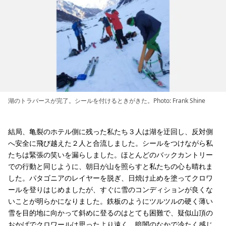
湖のトラバースが完了。シールを付けるときがきた。Photo: Frank Shine
結局、亀裂のホテル側に残った私たち３人は湖を迂回し、反対側
へ安全に飛び越えた２人と合流しました。シールをつけながら私
たちは緊張の笑いを漏らしました。ほとんどのバックカントリー
での行動と同じように、朝日が山を照らすと私たちの心も晴れま
した。パタゴニアのレイヤーを脱ぎ、日焼け止めを塗ってクロワ
ールを登りはじめましたが、すぐに雪のコンディションが良くな
いことが明らかになりました。鉄板のようにツルツルの硬く薄い
雪を目的地に向かって斜めに登るのはとても困難で、疑似山頂の
おかげでクロワールは思ったより遠く、暗闇のなかで冷たく感じ