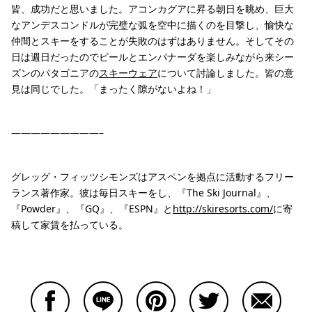
皆、成功だと思いました。アコンカグアに昇る朝日を眺め、巨大
なアンデスコンドルが完璧な弧を空中に描くのを目撃し、愉快な
仲間とスキーをすることが失敗のはずはありません。そしてその
日は週日だったのでビールとエンパナーダを楽しみながら来シー
ズンのパタゴニアの
スキーウェア
について討論しました。皆の意
見は同じでした。「まったく隙がないよね！」
—————————–
グレッグ・フィッツシモンズはアスペンを拠点に活動するフリー
ランス著作家。彼は毎日スキーをし、『The Ski Journal』、
『Powder』、『GQ』、『ESPN』と
http://skiresorts.com/
に寄
稿して家賃を払っている。