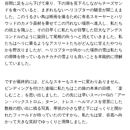
谷間に足をぶら下げて座り、下の湖を見下ろしながらチーズサン
ドを食べていると、まぎれもないヘリコプターの騒音が聞こえま
した。このうるさい鳥は映画を撮るために有名スキーヤーとハリ
ウッドのカメラ器材を乗せてこの汚れない場所へ進入し、私たち
の頭上を飛ぶと、その日早くに私たちが目撃した巨大なアンデス
コンドルのように旋回して尾根の向うへと消えていきました。私
たちはヘリに乗るようなアスリートたちがどんなに甘えたやつら
かを野次りましたが、ヘリコプターが向かった場所の雪は私たち
の滑降を待っているカチカチの雪よりも良いことを本能的に理解
していました。
ですが最終的には、どんなスキーもスキーに変わりありません。
ビンディングを付けた途端に私たちはこの旅の本来の目標、「楽
しむこと」を思い出しました。この先には早いスーパーGの「アー
ン・バックストロム」ターン、トレス・ヘルマノスを背景にした
数枚の想い出に残る写真、帯状の小さな壁と下にぱっくりと開か
れたフィールドが待っていたのですから。私たちは皆、谷底へ向
かって大きな笑顔でゆっくりと滑降しました。