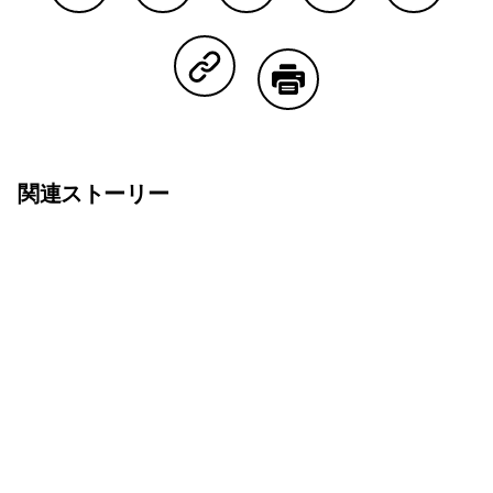
Facebookで共有する
Lineで共有する
Pinterestで共有する
Twitterで共有する
Emailで
Copy Linkで共有する
印刷する
関連ストーリー