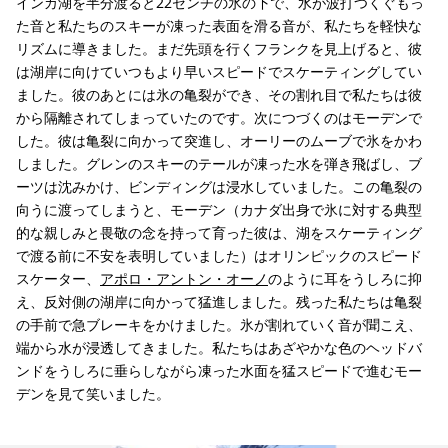
インカ湖を半分渡ると22センチの氷の下で、水が波打つくぐもっ
た音と私たちのスキーが凍った表面を滑る音が、私たちを軽快な
リズムに導きました。まだ先頭を行くフランクを見上げると、彼
は湖岸に向けていつもより早いスピードでスケーティングしてい
ました。彼のあとには氷の亀裂ができ、その割れ目で私たちは彼
から隔離されてしまっていたのです。次につづくのはモーデンで
した。彼は亀裂に向かって突進し、オーリーのムーブで氷をかわ
しました。グレンのスキーのテールが凍った水を弾き飛ばし、ブ
ーツは沈みかけ、ビンディングは浸水していました。この亀裂の
向うに渡ってしまうと、モーデン（カナダ出身で氷に対する典型
的な親しみと畏敬の念を持って育った彼は、湖をスケーティング
で渡る前に不安を表明していました）はオリンピックのスピード
スケーター、
アポロ・アントン・オーノ
のように耳をうしろに抑
え、反対側の湖岸に向かって猛進しました。残った私たちは亀裂
の手前で急ブレーキをかけました。氷が割れていく音が聞こえ、
端から水が浸透してきました。私たちはあざやかな色のヘッドバ
ンドをうしろに垂らしながら凍った水面を猛スピードで進むモー
デンを見て笑いました。