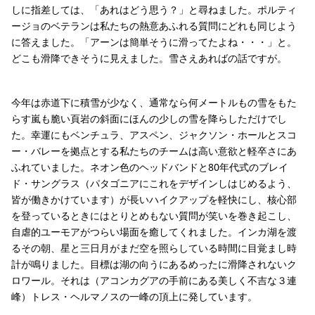
しに指差しては、「あれはどう思う？」と尋ねました。ポルティ
ージョのベテランは私たちの熱意あふれる質問にどれも同じよう
に答えました。「アーンは簡単そうに滑ってたよね・・・」と。
どこも滑降できそうに見えました。雪さえあればの話ですが。
今年は赤道下に積雪が少なく、通常なら何メートルもの雪をもた
らす嵐も脆い頁岩の斜面にほんの少しの雪を降らしただけでし
た。幸運にもベンチュラ、アスペン、ジャクソン・ホールとスコ
ー・バレーを拠点とする私たちのチームは高い意欲と軽卒さにあ
ふれていました。ネオン色のヘッドバンドと80年代式のブレイ
ド・サングラス（パタゴニアにこれをデザインしはじめるよう、
皆が働きかけています）が長いハイクアップを軽快にし、核心部
を登っているときにはとりとめもない質問が笑いを巻き起こし、
自虐的ユーモアがつらい場面を癒してくれました。インカ湖を渡
るその朝、星と三日月がまだ空を照らしている時間に目覚まし時
計が鳴りました。目標は湖の向うにあるめったに滑降されないク
ロワール。それは（アコンカグアの手前にある美しく不吉な３連
峰）トレス・ヘルマノスの一峰の頂上に発しています。