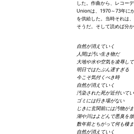
した。作曲から、レコーデ
Unionは、1970～7
を供給した。当時それは、
そうだ。そして読めば分か
自然が消えていく
人間は汚い生き物だ
大地や水や空気を凌辱して
明日ではたぶん遅すぎる
今こそ気付くべき時
自然が消えていく
汚染された死が近付いてい
ゴミには行き場がない
じきに玄関前には汚物がま
湖や川はよどんで悪臭を放
数年前とちがって何も棲ま
自然が消えていく