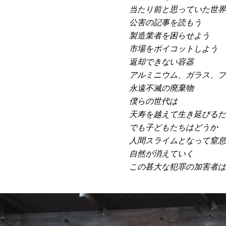
当たり前と思っていた世界
公害の記事を読もう
製造業者を困らせよう
市場をボイコットしよう
返却できない容器
アルミニウム、ガラス、プ
永遠不滅の廃棄物
僕らの世代は
天寿を越えて生き延びるだ
でも子どもたちはどうか
人間スライムとなって窒息
自然が消えていく
この甚大な犯罪の加害者は