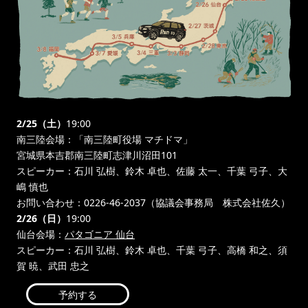
2/25（土）
19:00
南三陸会場：「南三陸町役場 マチドマ」
宮城県本吉郡南三陸町志津川沼田101
スピーカー：石川 弘樹、鈴木 卓也、佐藤 太一、千葉 弓子、大
嶋 慎也
お問い合わせ：0226-46-2037（協議会事務局 株式会社佐久）
2/26（日）
19:00
仙台会場：
パタゴニア 仙台
スピーカー：石川 弘樹、鈴木 卓也、千葉 弓子、高橋 和之、須
賀 暁、武田 忠之
予約する