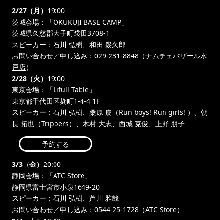
2/27（月）
19:00
茨城会場：「OKUKUJI BASE CAMP」
茨城県久慈郡大子町袋田3708-1
スピーカー：石川 弘樹、和田 幾久郎
お問い合わせ／申し込み：029-231-8848（
ナムチェバザール水
戸店
）
2/28（火）
19:00
東京会場：「Lifull Table」
東京都千代田区麹町1-4-4 1F
スピーカー：石川 弘樹、桑原 慶（Run boys! Run girls! ）、朝
長 拓也（Trippers）、木村 大志、西城 克俊、上野 朋子
予約する
3/3（金）
20:00
静岡会場：「ATC Store」
静岡県富士宮市小泉1649-20
スピーカー：石川 弘樹、芦川 雅哉
お問い合わせ／申し込み：0544-25-1728（
ATC Store
）