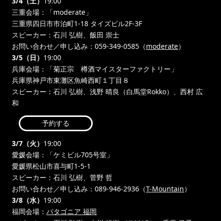
3/4（土）
19:00
三重会場：「moderate」
三重県四日市市泊町1-18 タイズビル2F-3F
スピーカー：石川 弘樹、飯田 崇士
お問い合わせ／申し込み：059-349-0585（
moderate
）
3/5（日）
19:00
兵庫会場：「菊正宗 樽酒マイスターファクトリー」
兵庫県神戸市東灘区魚崎西町１丁目８
スピーカー：石川 弘樹、浅野 晴良（白馬堂Rokko）、西村 広
和
予約する
3/7（火）
19:00
愛媛会場：「ケミビル705号室」
愛媛県松山市喜与町1-5-1
スピーカー：石川 弘樹、菅野 哲
お問い合わせ／申し込み：089-946-2936（
T-Mountain
）
3/8（水）
19:00
福岡会場：
パタゴニア 福岡