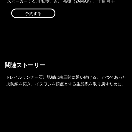
スピーカー：石川 弘樹、吉川 裕樹（YAMAP）、千葉 弓子
予約する
関連ストーリー
トレイルランナー石川弘樹は南三陸に通い続ける。 かつてあった
火防線を拓き、イヌワシを頂点とする生態系を取り戻すために。