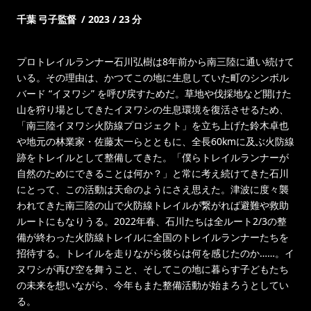
千葉 弓子監督 / 2023 / 23 分
プロトレイルランナー石川弘樹は8年前から南三陸に通い続けて
いる。その理由は、かつてこの地に生息していた町のシンボル
バード “イヌワシ” を呼び戻すためだ。草地や伐採地など開けた
山を狩り場としてきたイヌワシの生息環境を復活させるため、
「南三陸イヌワシ火防線プロジェクト」を立ち上げた鈴木卓也
や地元の林業家・佐藤太一らとともに、全長60kmに及ぶ火防線
跡をトレイルとして整備してきた。「僕らトレイルランナーが
自然のためにできることは何か？」と常に考え続けてきた石川
にとって、この活動は天命のようにさえ思えた。津波に度々襲
われてきた南三陸の山で火防線トレイルが繋がれば避難や救助
ルートにもなりうる。2022年春、石川たちは全ルート2/3の整
備が終わった火防線トレイルに全国のトレイルランナーたちを
招待する。トレイルを走りながら彼らは何を感じたのか……。イ
ヌワシが再び空を舞うこと、そしてこの地に暮らす子どもたち
の未来を想いながら、今年もまた整備活動が始まろうとしてい
る。