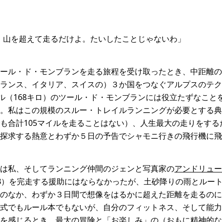
イル、山を超えて走るだけよ。たいしたことじゃないわ」
ール・ド・モンブランを走る旅程を受け取ったとき、中距離の
ランス、イタリア、スイスの）３か国をつなぐアルプスのテクニ
イル（168キロ）のツール・ド・モンブランには役立たずなこと
。私はこの規模のスルー・トレイルランニングが必要とする典
も合計105マイルを走ることはない）、人生最大の走りをする
探求する熱意とわずか５日の予告でシャモニ行きの飛行機に飛
は私、そしてランニング仲間のジェンと写真家の
アンドリュー
B）を完走する援助にはならなかったが、土砂降りの雨とルー
のなか、わずか３日間で想像をはるかに超えた距離を走るのに
式でもルール本でもないが、自分のフィットネス、そして能力
を感じるとき、最大の冒険と「お楽しみ」の（おもに精神的な