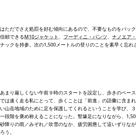
はただでさえ処罰を好む傾向にあるので、不要なものをパック
信頼できる
M10ジャケット
、
フーディニ・パンツ
、
ナノエア
ナックを持参。次の1,500メートルの登りのことを素早く忘
あまり厳しくない午前９時のスタートを設定し、歩きのペース
では速く走る私にとって、歩くことは「前進」の語彙に含まれ
い山岳地域のために足を保護してくれるということを学び、３
一段階を褒め称えることになった。塹壕足になりながら、1,5
砂降りの雨／みぞれ／吹雪のなか、疲労困憊して這いずりなが
ろう。