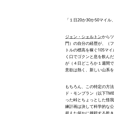
「１日20か30か50マ
ジェン・シェルトン
からツ
門）の自分の経歴が、（フ
トルの標高を稼ぐ105マ
く口でゴクンと息を飲んだ
が（４日どころか１週間で
意欲は熱く、新しい山系を
もちろん、この特定の方法
ド・モンブラン（以下TM
った峠とちょっとした怪我
練計画は決して科学的な公
超えた何かに挑戦する乾き