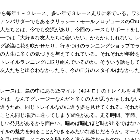
年から毎年１～２レース、多い年で３レース走りに来ている。ワ
ンバサダーでもあるクリッシー・モールプロデュースのChuca
人たちとは、今でも交流があり、今回のレースもサポートをし
一つは「大好きな友人たちに会いたい」からかもしれない。レ
グ談議に花を咲かせたり、行きつけのランニングショップでラ
の人生に多くの気づきを与えてくれている。それぞれが年齢を
トレイルランニングに取り組んでいるのか。そういう話をして
の友人たちと出会わなかったら、今の自分のスタイルはなかった
レースは、島の中にある25マイル（40キロ）のトレイルを４周
とは、なんてグレージーなんだと多くの人が思うかもしれない
違うため、同じトレイルなのに違う姿を見せてくれる。それが
ことん同じ場所に通ってしまう習性がある。走る時間、季節、
しい発見があるから面白い。噛めば噛むほど味が出るではない
イルの魅力を知ることができるみたいな感じだろうか。オーカ
年目は快晴、とこの３年間は全く違う条件だったので、いろい