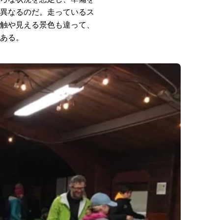
異なるのだ。走っているス
触や見える景色も違って、
ある。