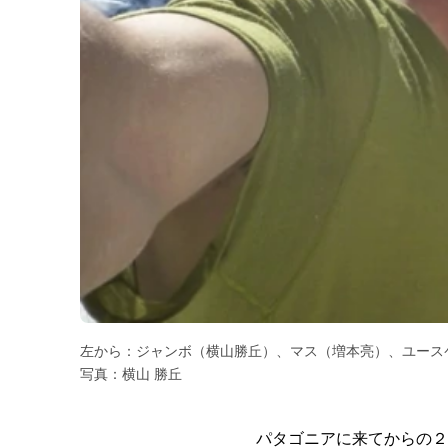
左から：ジャンボ（横山勝丘）、マス（増本亮）、ユー
写真：横山 勝丘
パタゴニアに来てからの２