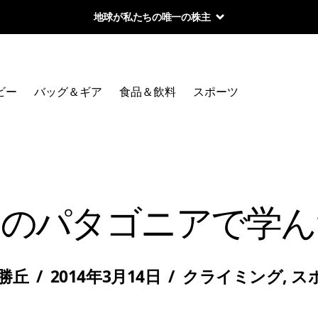
地球が私たちの唯一の株主
ビー
バッグ＆ギア
食品＆飲料
スポーツ
目のパタゴニアで学ん
 勝丘
/
2014年3月14日
/
クライミング
,
ス