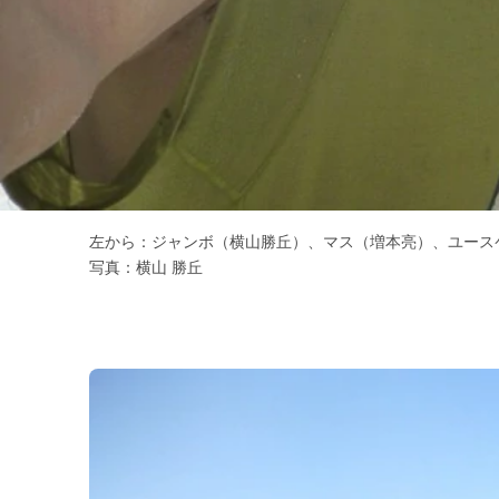
左から：ジャンボ（横山勝丘）、マス（増本亮）、ユー
写真：横山 勝丘