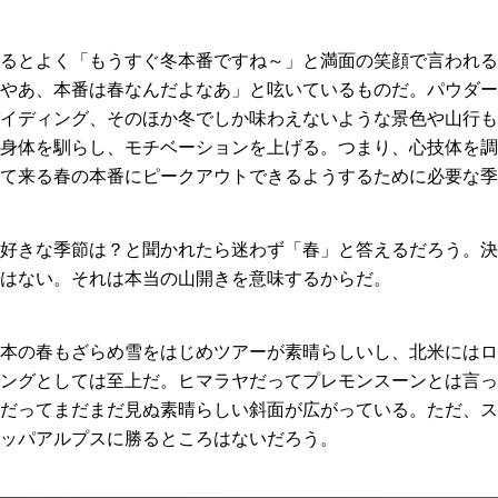
るとよく「もうすぐ冬本番ですね～」と満面の笑顔で言われる
やあ、本番は春なんだよなあ」と呟いているものだ。パウダー
イディング、そのほか冬でしか味わえないような景色や山行も
身体を馴らし、モチベーションを上げる。つまり、心技体を調
て来る春の本番にピークアウトできるようするために必要な季
好きな季節は？と聞かれたら迷わず「春」と答えるだろう。決
はない。それは本当の山開きを意味するからだ。
本の春もざらめ雪をはじめツアーが素晴らしいし、北米にはロ
ングとしては至上だ。ヒマラヤだってプレモンスーンとは言っ
だってまだまだ見ぬ素晴らしい斜面が広がっている。ただ、ス
ッパアルプスに勝るところはないだろう。