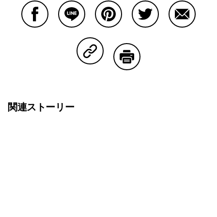
Facebookで共有する
Lineで共有する
Pinterestで共有する
Twitterで共有する
Emailで
Copy Linkで共有する
印刷する
関連ストーリー