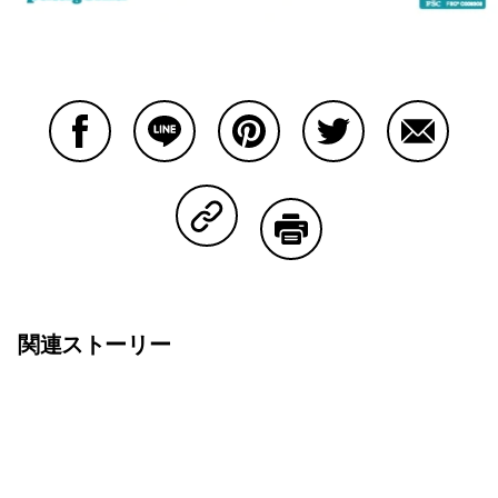
Facebookで共有する
Lineで共有する
Pinterestで共有する
Twitterで共有する
Emailで
Copy Linkで共有する
印刷する
関連ストーリー