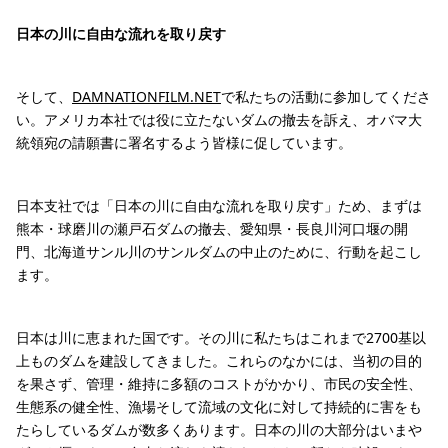
日本の川に自由な流れを取り戻す
そして、
DAMNATIONFILM.NET
で私たちの活動に参加してくださ
い。アメリカ本社では役に立たないダムの撤去を訴え、オバマ大
統領宛の請願書に署名するよう皆様に促しています。
日本支社では「日本の川に自由な流れを取り戻す」ため、まずは
熊本・球磨川の瀬戸石ダムの撤去、愛知県・長良川河口堰の開
門、北海道サンル川のサンルダムの中止のために、行動を起こし
ます。
日本は川に恵まれた国です。その川に私たちはこれまで2700基以
上ものダムを建設してきました。これらのなかには、当初の目的
を果さず、管理・維持に多額のコストがかかり、市民の安全性、
生態系の健全性、漁場そして流域の文化に対して持続的に害をも
たらしているダムが数多くあります。日本の川の大部分はいまや