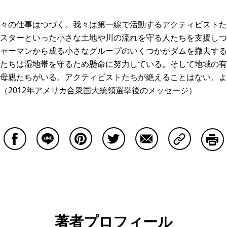
々の仕事はつづく。我々は第一線で活動するアクティビストた
スターといった小さな土地や川の流れを守る人たちを支援しつ
ャーマンから成る小さなグループのいくつかがダムを撤去する
たちは湿地帯を守るため懸命に努力している。そして地域の有
母親たちがいる。アクティビストたちが絶えることはない。よ
（2012年アメリカ合衆国大統領選挙後のメッセージ）
Facebookで共有する
Lineで共有する
Pinterestで共有する
Twitterで共有する
Emailで共有する
Copy Lin
印刷
著者プロフィール